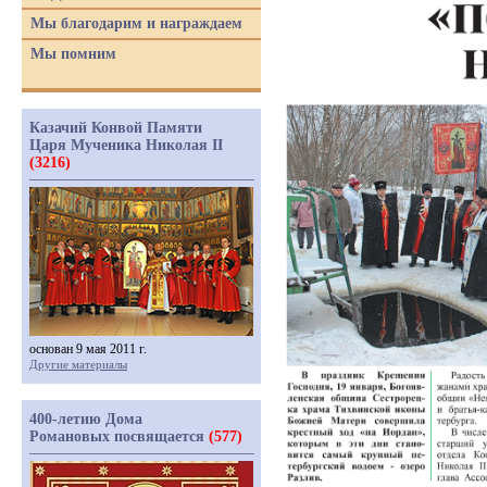
Мы благодарим и награждаем
Мы помним
Казачий Конвой Памяти
Царя Мученика Николая II
(3216)
основан 9 мая 2011 г.
Другие материалы
400-летию Дома
Романовых посвящается
(577)