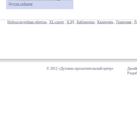
Другие события
Небеси подобная обитель
,
XL-спорт
,
ХЭД
,
Библиотека
,
Календарь
,
Трапезная
,
Р
© 2012 «Духовно-просветительский центр»
Дизай
Разра