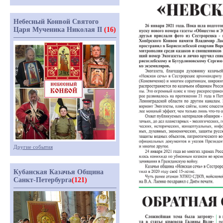
Небесный Конвой Святого
Царя Мученика Николая II
(16)
Другие события
Кубанская Казачья Община
Санкт-Петербурга
(121)