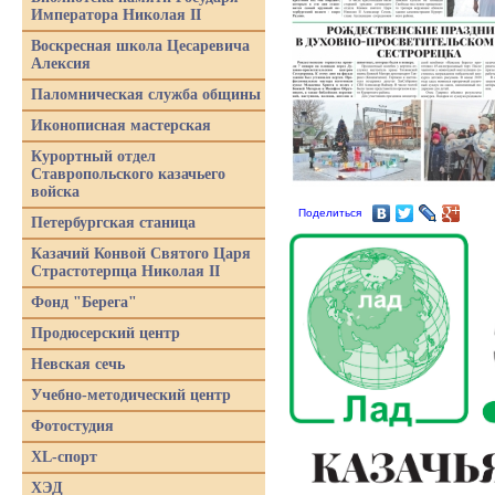
Императора Николая II
Воскресная школа Цесаревича
Алексия
Паломническая служба общины
Иконописная мастерская
Курортный отдел
Ставропольского казачьего
войска
Поделиться
Петербургская станица
Казачий Конвой Святого Царя
Страстотерпца Николая II
Фонд "Берега"
Продюсерский центр
Невская сечь
Учебно-методический центр
Фотостудия
XL-спорт
ХЭД