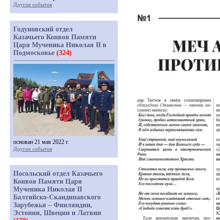
Другие события
Годуновский отдел
Казачьего Конвоя Памяти
Царя Мученика Николая II в
Подмосковье
(324)
основан 21 мая 2022 г.
Другие события
Посольский отдел Казачьего
Конвоя Памяти Царя
Мученика Николая II
Балтийско-Скандинавского
Зарубежья – Финляндии,
Эстонии, Швеции и Латвии