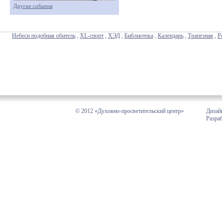
Другие события
Небеси подобная обитель
,
XL-спорт
,
ХЭД
,
Библиотека
,
Календарь
,
Трапезная
,
Р
© 2012 «Духовно-просветительский центр»
Дизай
Разра