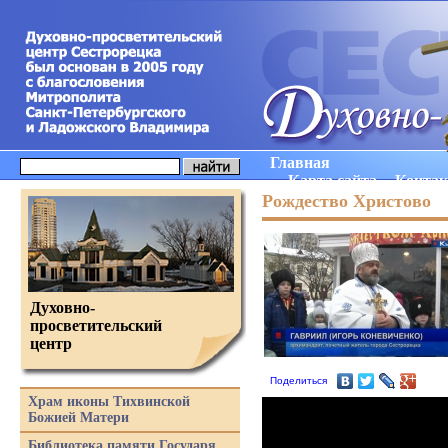
Главная
Карта сайта
Конта
Рождество Христово
Духовно-
просветительский
центр
Поделиться
Храм иконы Тихвинской
Божией Матери
Библиотека памяти Государя