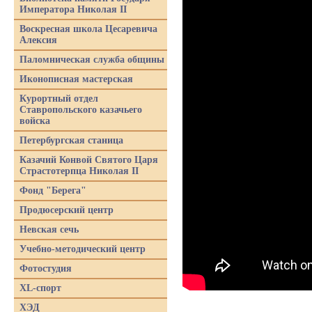
Императора Николая II
Воскресная школа Цесаревича
Алексия
Паломническая служба общины
Иконописная мастерская
Курортный отдел
Ставропольского казачьего
войска
Петербургская станица
Казачий Конвой Святого Царя
Страстотерпца Николая II
Фонд "Берега"
Продюсерский центр
Невская сечь
Учебно-методический центр
Фотостудия
XL-спорт
ХЭД