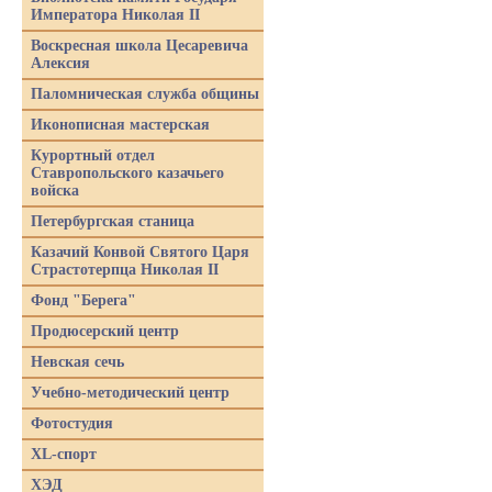
Императора Николая II
Воскресная школа Цесаревича
Алексия
Паломническая служба общины
Иконописная мастерская
Курортный отдел
Ставропольского казачьего
войска
Петербургская станица
Казачий Конвой Святого Царя
Страстотерпца Николая II
Фонд "Берега"
Продюсерский центр
Невская сечь
Учебно-методический центр
Фотостудия
XL-спорт
ХЭД