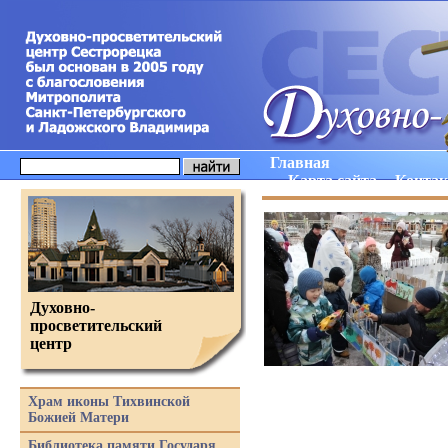
Главная
Карта сайта
Конта
Духовно-
просветительский
центр
Храм иконы Тихвинской
Божией Матери
Библиотека памяти Государя