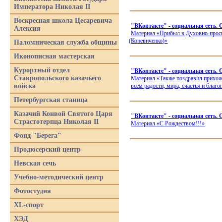
Императора Николая II
Воскресная школа Цесаревича
"ВКонтакте" - социальная сеть.
Алексия
Материал
«Прибыл
в Духовно-прос
(Коневиченко
)»
Паломническая служба общины
Иконописная мастерская
Курортный отдел
"ВКонтакте" - социальная сеть.
Ставропольского казачьего
Материал
«Также
поздравил прихожа
войска
всем радости, мира, счастья и благ
Петербургская станица
Казачий Конвой Святого Царя
"ВКонтакте" - социальная сеть.
Страстотерпца Николая II
Материал
«С
Рождеством!!!»
Фонд "Берега"
Продюсерский центр
Невская сечь
Учебно-методический центр
Фотостудия
XL-спорт
ХЭД