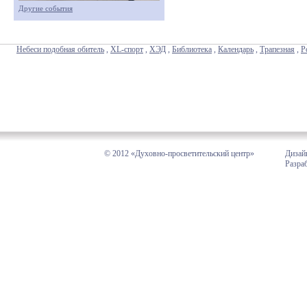
Другие события
Небеси подобная обитель
,
XL-спорт
,
ХЭД
,
Библиотека
,
Календарь
,
Трапезная
,
Р
© 2012 «Духовно-просветительский центр»
Дизай
Разра