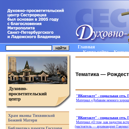
Главная
Карта сайта
Конта
Тематика —
Рождест
Духовно-
просветительский
"ВКонтакте" - социальная сеть.
центр
Материал
«Добавим
немного хороше
Храм иконы Тихвинской
"ВКонтакте" - социальная сеть.
Божией Матери
Материал
«О
том, как радостно вст
(настоятель
— архимандрит Гавриил),
Библиотека памяти Государя