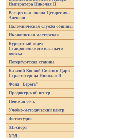
Императора Николая II
Воскресная школа Цесаревича
Алексия
Паломническая служба общины
Иконописная мастерская
Курортный отдел
Ставропольского казачьего
войска
Петербургская станица
Казачий Конвой Святого Царя
Страстотерпца Николая II
Фонд "Берега"
Продюсерский центр
Невская сечь
Учебно-методический центр
Фотостудия
XL-спорт
ХЭД