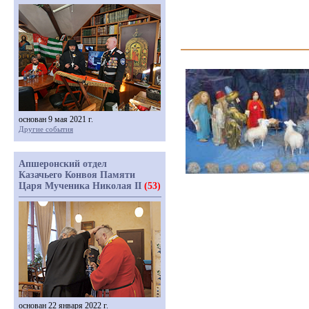
основан 9 мая 2021 г.
Другие события
Апшеронский отдел
Казачьего Конвоя Памяти
Царя Мученика Николая II
(53)
основан 22 января 2022 г.