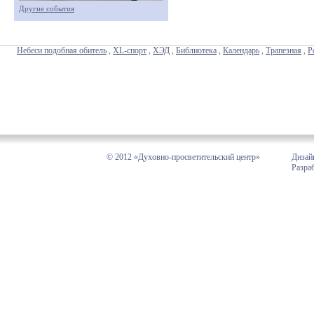
Другие события
Небеси подобная обитель
,
XL-спорт
,
ХЭД
,
Библиотека
,
Календарь
,
Трапезная
,
Р
© 2012 «Духовно-просветительский центр»
Дизай
Разра