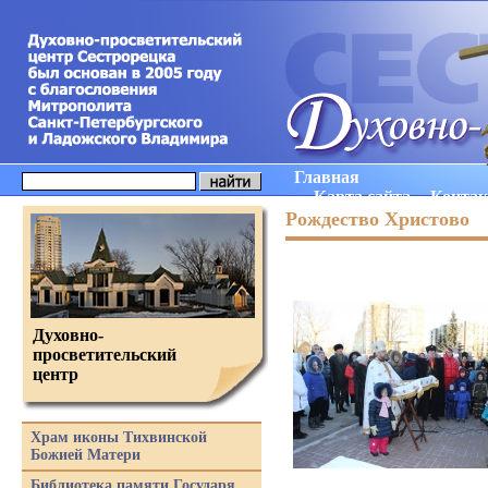
Главная
Карта сайта
Конта
Рождество Христово
Духовно-
просветительский
центр
Храм иконы Тихвинской
Божией Матери
Библиотека памяти Государя