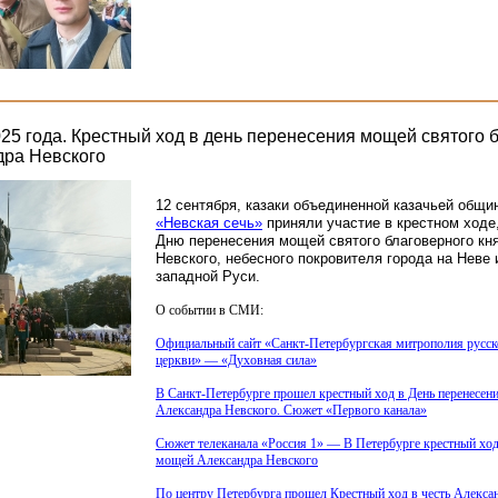
025 года. Крестный ход в день перенесения мощей святого 
дра Невского
12 сентября, казаки объединенной казачьей общ
«Невская
сечь»
приняли участие в крестном ход
Дню перенесения мощей святого благоверного кн
Невского, небесного покровителя города на Неве 
западной Руси.
О событии в СМИ:
Официальный сайт
«Санкт
-Петербургская митрополия русск
церкви» —
«Духовная
сила»
В Санкт-Петербурге прошел крестный ход в День перенесен
Александра Невского. Сюжет
«Первого
канала»
Сюжет телеканала
«Россия
1» — В Петербурге крестный ход
мощей Александра Невского
По центру Петербурга прошел Крестный ход в честь Алекса