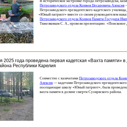
В исторической застройке города Петрозаводска, каза
Петрозаводского отдела Конвоя Цесаревича Алексия
—
Петрозаводского президентского кадетского училищ
«Юный
патриот» вместе со своим руководителем нак
Петрозаводского отдела Конвоя Памяти Государя Им
Тяжелковым С. А., провели презентацию:
«Поисковое
ня 2025 года проведена первая кадетская «Вахта памяти» в
айона Республики Карелия
Совместно с казачатами
Петрозаводского отдела Конв
Алексия
— кадетами Петрозаводского президентского
посещающие школу
«Юный
патриот», была проведена
вахта памяти в долине смерти Суоярвского района.