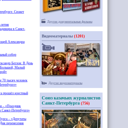
етербурге. Сюжет
Другие документальные фильмы
-летия
адимира в Санкт-
Видеоматериалы
(1201)
мощей Александра
льный собор
ександр
Беглов: В День
о Большой, Малый
врой»
е
70 тысяч человек
Другие видеоматериалы
Петербурге»
га прошёл крестный
Союз казачьих журналистов
Санкт-Петербурга
(756)
и –
«Праздник
в Санкт-Петербурге»
бурга –
«Депутаты
 Дня перенесения