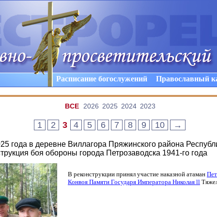
Расписание богослужений
Православный к
ВCE
2026
2025
2024
2023
1
2
3
4
5
6
7
8
9
10
→
025 года в деревне Виллагора Пряжинского района Республ
трукция боя обороны города Петрозаводска 1941-го года
В реконструкции принял участие наказной атаман
Пет
Конвоя Памяти Государя Императора Николая ll
Тяжел