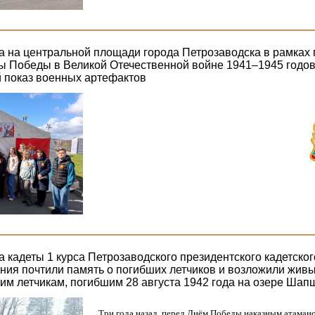
да на центральной площади города Петрозаводска в рамках
ы Победы в Великой Отечественной войне 1941–1945 годо
 показ военных артефактов
а кадеты 1 курса Петрозаводского президентского кадетско
ния почтили память о погибших летчиков и возложили живы
ким летчикам, погибшим 28 августа 1942 года на озере Шап
Три года назад, перед Днём Победы наказным атама