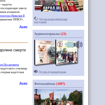
чата
 кадеты
а, посещающие школу
азным атаманом
ператора Николая
II
движение ППКУ».
Другая полиграфическая
продукция
Далее
Аудиоматериалы
(23)
 долине смерти
оя Цесаревича
 кадетского училища
 первая кадетская
Другие аудиоматериалы
Далее
Фотоальбомы
(1897)