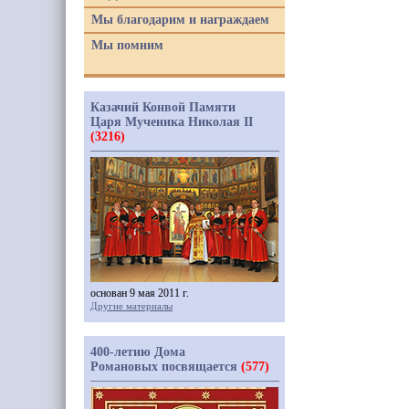
Мы благодарим и награждаем
Мы помним
Казачий Конвой Памяти
Царя Мученика Николая II
(3216)
основан 9 мая 2011 г.
Другие материалы
400-летию Дома
Романовых посвящается
(577)