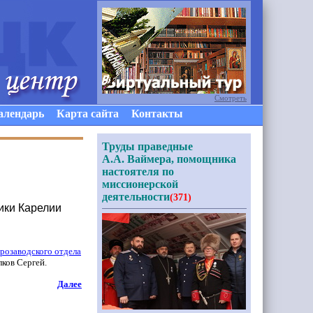
Смотреть
алендарь
Карта сайта
Контакты
Труды праведные
А.А. Ваймера, помощника
настоятеля по
миссионерской
деятельности
(371)
ики Карелии
розаводского отдела
ков Сергей.
Далее