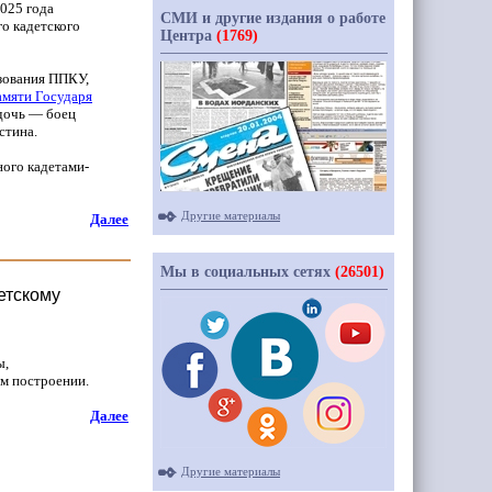
025 года
СМИ и другие издания о работе
го кадетского
Центра
(1769)
зования ППКУ,
амяти Государя
 дочь — боец
стина.
ного кадетами-
Другие материалы
Далее
Мы в социальных сетях
(26501)
етскому
ы,
ом построении.
Далее
Другие материалы