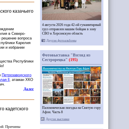
ского казачьего
4 августа 2026 года 42-ой гуманитарный
ождении
груз отправлен нашим бойцам в зону
СВО в Херсонскую область
елия в Северо-
 и решение вопроса
Другие фотоальбомы
спублики Карелия
ии и избрании
Фотовыставка "Взгляд из
Сестрорецка"
(195)
щества Республики
бо!
н
Петрозаводского
ая ll
, атаман ХКО
ич.
Далее
Паломническая поездка на Святую гору
го кадетского
Афон. Часть 8
Другие выставки
ний. Причины