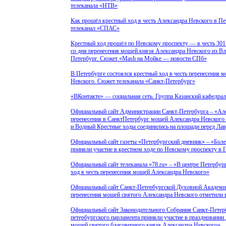
телеканала
«НТВ
»
Как прошёл крестный ход в честь Александра Невского в П
телеканал
«СПАС
»
Крестный ход прошёл по Невскому проспекту — в честь 301
со дня перенесения мощей князя Александра Невского из Вл
Петербург. Сюжет
«Mash
на Мойке — новости СПб»
В Петербурге состоялся крестный ход в честь перенесения 
Невского. Сюжет телеканала
«Санкт
-Петербург»
«ВКонтакте
» — социальная сеть. Группа Казанский кафедра
Официальный сайт Администрации Санкт-Петербурга –
«Ал
перенесения в СанктПетербург мощей Александра Невског
и Водный Крестные ходы соединились на площади перед Ла
Официальный сайт газеты
«Петербургский
дневник» –
«Боле
приняли участие в крестном ходе по Невскому проспекту в 
Официальный сайт телеканала
«78
.ru» –
«В
центре Петербур
ход в честь перенесения мощей Александра Невского»
Официальный сайт Санкт-Петербургской Духовной Академи
перенесения мощей святого Александра Невского отметили 
Официальный сайт Законодательного Собрания Санкт-Петер
петербургского парламента приняли участие в праздновании
мощей святого благоверного князя Александра Невского»