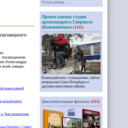
Другие события
Православная студия
архимандрита Гавриила
(Коневиченко)
(3135)
благоверного
ины
е, посвященном
язя Александра
и всей северо-
Взаимодействия с телеканалами, сайтом
митрополии Санкт-Петербурга и
другими новостными сайтами
ой православной
ия мощей князя
Документальные фильмы
(933)
 в День перенесения
ндра Невского. Сюжет