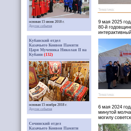
Тематика:
9 мая 2025 го
основан 15 июня 2018 г.
Другие события
80-й годовщин
интерактивный
Кубанский отдел
Казачьего Конвоя Памяти
Царя Мученика Николая II на
Кубани
(132)
Тематика:
основан 15 ноября 2018 г.
6 мая 2024 год
Другие события
минутой молча
могилу советс
Сочинский отдел
Казачьего Конвоя Памяти