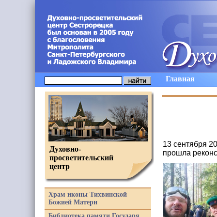
Главная
13 сентября 2
Духовно-
прошла реконс
просветительский
центр
Храм иконы Тихвинской
Божией Матери
Библиотека памяти Государя