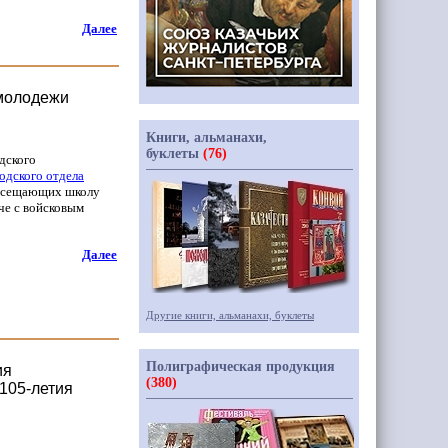
Далее
 молодежи
Книги, альманахи,
буклеты
(76)
одского
одского отдела
посещающих школу
че с войсковым
Далее
Другие книги, альманахи, буклеты
Полиграфическая продукция
ия
(380)
 105-летия