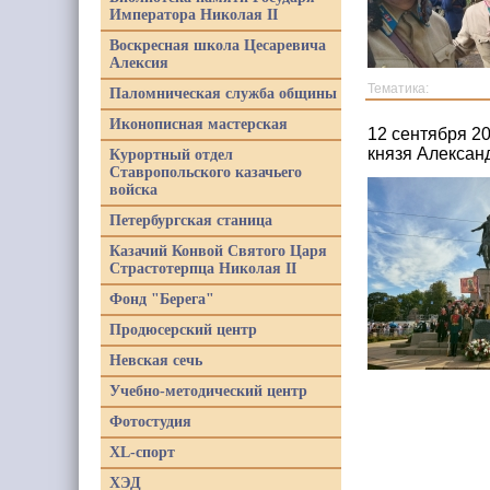
Императора Николая II
Воскресная школа Цесаревича
Алексия
Тематика:
Паломническая служба общины
Иконописная мастерская
12 сентября 2
князя Алексан
Курортный отдел
Ставропольского казачьего
войска
Петербургская станица
Казачий Конвой Святого Царя
Страстотерпца Николая II
Фонд "Берега"
Продюсерский центр
Невская сечь
Учебно-методический центр
Фотостудия
XL-спорт
ХЭД