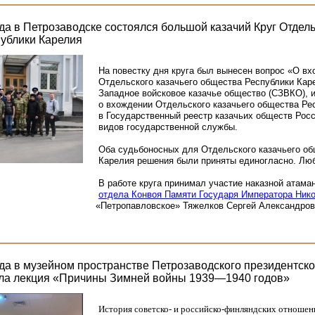
да в Петрозаводске состоялся большой казачий Круг Отдель
ублики Карелия
На повестку дня круга был вынесен вопрос
«О
вх
Отдельского казачьего общества Республики Кар
Западное войсковое казачье общество
(СЗВКО
),
о вхождении Отдельского казачьего общества Ре
в Государственный реестр казачьих обществ Росс
видов государственной службы.
Оба судьбоносных для Отдельского казачьего об
Карелия решения были приняты единогласно. Лю
В работе круга принимал участие наказной атама
отдела Конвоя Памяти Государя Императора Никол
«Петропавловское
» Тяжелков Сергей Александров
ода в музейном пространстве Петрозаводского президентско
ла лекция «Причины Зимней войны 1939—1940 годов»
История советско- и российско-финляндских отноше