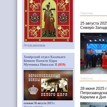
Тематика:
25 августа 20
Северо-Западн
Другие материалы
Хопёрский отдел Казачьего
Конвоя Памяти Царя
Мученика Николая II
(819)
Тематика:
28 июня 2025 
Петрозаводска
Карелии и Дня
основан 30 августа 2015 г.
Другие события