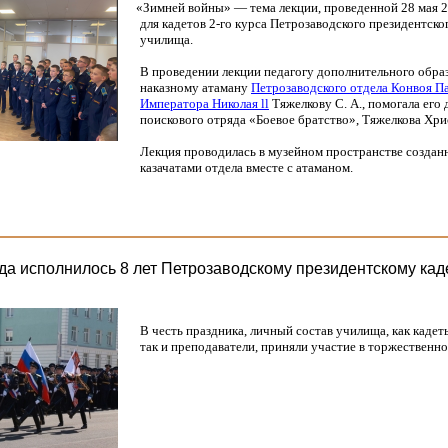
«Зимней
войны» — тема лекции, проведенной 28 мая 2
для кадетов 2-го курса Петрозаводского президентско
училища.
В проведении лекции педагогу дополнительного обра
наказному атаману
Петрозаводского отдела Конвоя П
Императора Николая ll
Тяжелкову С. А., помогала его
поискового отряда
«Боевое
братство», Тяжелкова Хри
Лекция проводилась в музейном пространстве создан
казачатами отдела вместе с атаманом.
ода исполнилось 8 лет Петрозаводскому президентскому кад
В честь праздника, личный состав училища, как кадет
так и преподаватели, приняли участие в торжественн