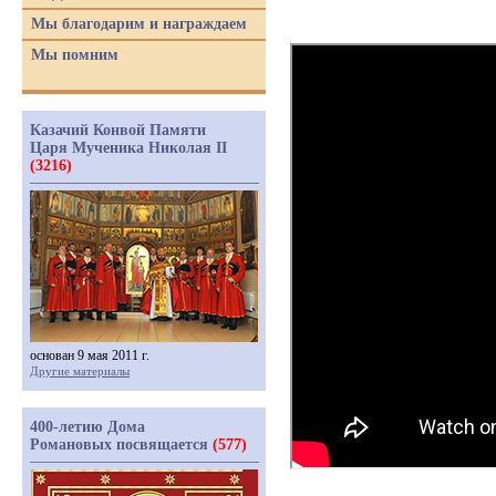
Мы благодарим и награждаем
Мы помним
Казачий Конвой Памяти
Царя Мученика Николая II
(3216)
основан 9 мая 2011 г.
Другие материалы
400-летию Дома
Романовых посвящается
(577)