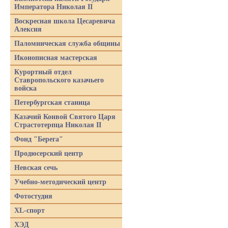
Императора Николая II
Воскресная школа Цесаревича
Алексия
Паломническая служба общины
Иконописная мастерская
Курортный отдел
Ставропольского казачьего
войска
Петербургская станица
Казачий Конвой Святого Царя
Страстотерпца Николая II
Фонд "Берега"
Продюсерский центр
Невская сечь
Учебно-методический центр
Фотостудия
XL-спорт
ХЭД