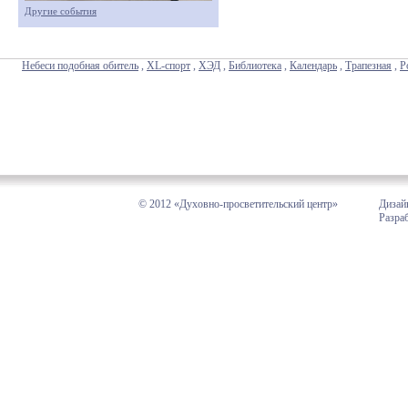
Другие события
Небеси подобная обитель
,
XL-спорт
,
ХЭД
,
Библиотека
,
Календарь
,
Трапезная
,
Р
© 2012 «Духовно-просветительский центр»
Дизай
Разра