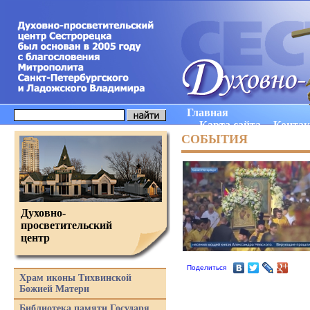
Главная
Карта сайта
Конта
СОБЫТИЯ
Духовно-
просветительский
центр
Поделиться
Храм иконы Тихвинской
Божией Матери
Библиотека памяти Государя