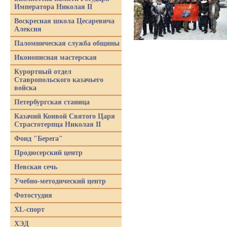
Императора Николая II
Воскресная школа Цесаревича
Алексия
Паломническая служба общины
Иконописная мастерская
Курортный отдел
Ставропольского казачьего
войска
Петербургская станица
Казачий Конвой Святого Царя
Страстотерпца Николая II
Фонд "Берега"
Продюсерский центр
Невская сечь
Учебно-методический центр
Фотостудия
XL-спорт
ХЭД