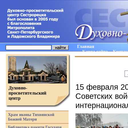
Главная
Карта сайта
Конта
15 февраля 20
Духовно-
просветительский
Советских вой
центр
интернациона
Храм иконы Тихвинской
Божией Матери
Библиотека памяти Государя