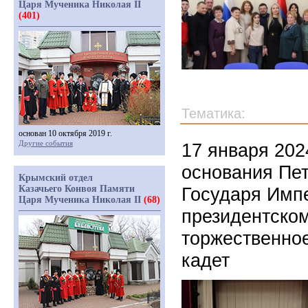
Царя Мученика Николая II
(401)
Тематика:
основан 10 октября 2019 г.
Другие события
17 января 202
основания Пет
Крымский отдел
Казачьего Конвоя Памяти
Государя Импе
Царя Мученика Николая II
(68)
президентско
торжественно
кадет