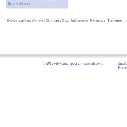
Другие события
Небеси подобная обитель
,
XL-спорт
,
ХЭД
,
Библиотека
,
Календарь
,
Трапезная
,
Р
© 2012 «Духовно-просветительский центр»
Дизай
Разра