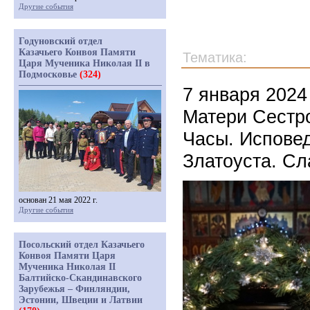
Другие события
Годуновский отдел
Казачьего Конвоя Памяти
Тематика:
Царя Мученика Николая II в
Подмосковье
(324)
7 января 2024
Матери Сест
Часы. Исповед
Златоуста. С
основан 21 мая 2022 г.
Другие события
Посольский отдел Казачьего
Конвоя Памяти Царя
Мученика Николая II
Балтийско-Скандинавского
Зарубежья – Финляндии,
Эстонии, Швеции и Латвии