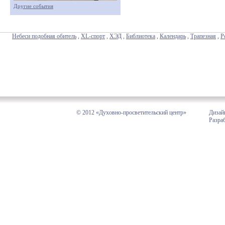
Другие события
Небеси подобная обитель
,
XL-спорт
,
ХЭД
,
Библиотека
,
Календарь
,
Трапезная
,
Р
© 2012 «Духовно-просветительский центр»
Дизай
Разра