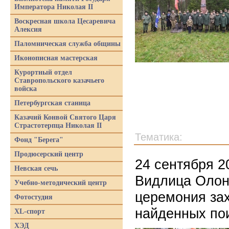
Императора Николая II
Воскресная школа Цесаревича
Алексия
Паломническая служба общины
Иконописная мастерская
Курортный отдел
Ставропольского казачьего
войска
Петербургская станица
Казачий Конвой Святого Царя
Страстотерпца Николая II
Тематика:
Фонд "Берега"
Продюсерский центр
24 сентября 2
Невская сечь
Видлица Олон
Учебно-методический центр
церемония за
Фотостудия
найденных пои
XL-спорт
ХЭД