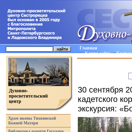
Главная
Карта сайта
Конта
30 сентября 2
Духовно-
просветительский
кадетского ко
центр
экскурсия: «
Храм иконы Тихвинской
Божией Матери
Библиотека памяти Государя