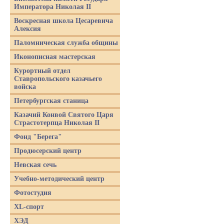
Императора Николая II
Воскресная школа Цесаревича
Алексия
Паломническая служба общины
Иконописная мастерская
Курортный отдел
Ставропольского казачьего
войска
Петербургская станица
Казачий Конвой Святого Царя
Страстотерпца Николая II
Фонд "Берега"
Продюсерский центр
Невская сечь
Учебно-методический центр
Фотостудия
XL-спорт
ХЭД