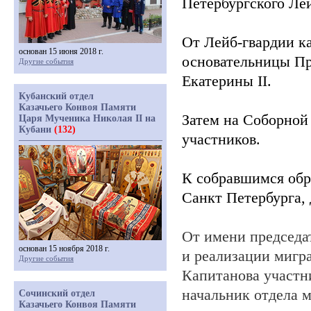
Петербургского Ле
От Лейб-гвардии к
основан 15 июня 2018 г.
основательницы П
Другие события
Екатерины
II
.
Кубанский отдел
Казачьего Конвоя Памяти
Затем на Соборной
Царя Мученика Николая II на
Кубани
(132)
участников.
К собравшимся обр
Санкт
Петербурга,
От имени председ
основан 15 ноября 2018 г.
и реализации мигр
Другие события
Капитанова
участн
начальник отдела 
Сочинский отдел
Казачьего Конвоя Памяти