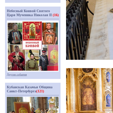
Небесный Конвой Святого
Царя Мученика Николая II
(16)
Другие события
Кубанская Казачья Община
Санкт-Петербурга
(121)