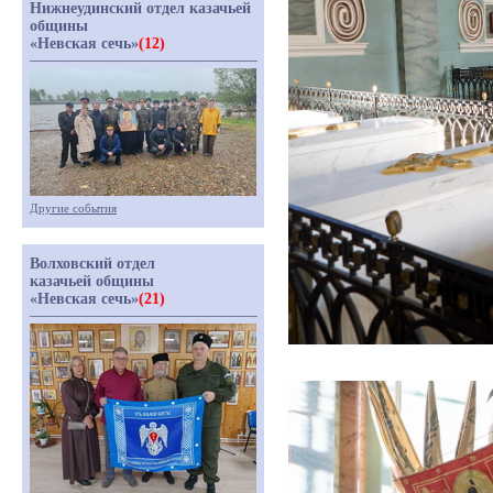
Нижнеудинский отдел казачьей
общины
«Невская сечь»
(12)
Другие события
Волховский отдел
казачьей общины
«Невская сечь»
(21)