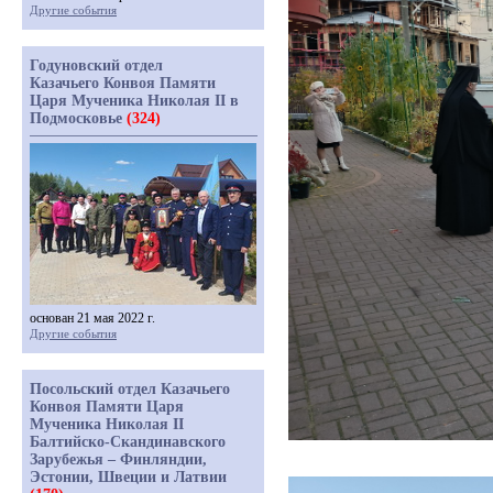
Другие события
Годуновский отдел
Казачьего Конвоя Памяти
Царя Мученика Николая II в
Подмосковье
(324)
основан 21 мая 2022 г.
Другие события
Посольский отдел Казачьего
Конвоя Памяти Царя
Мученика Николая II
Балтийско-Скандинавского
Зарубежья – Финляндии,
Эстонии, Швеции и Латвии