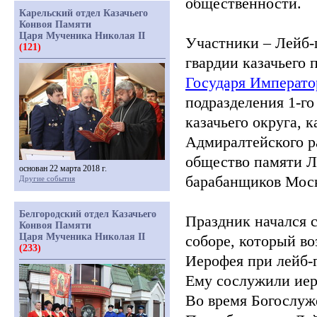
общественности.
Карельский отдел Казачьего
Конвоя Памяти
Царя Мученика Николая II
Участники – Лейб-
(121)
гвардии казачьего 
Государя Императ
подразделения 1-го
казачьего округа, 
Адмиралтейского р
общество памяти Л
основан 22 марта 2018 г.
барабанщиков Моск
Другие события
Белгородский отдел Казачьего
Праздник начался 
Конвоя Памяти
Царя Мученика Николая II
соборе, который в
(233)
Иерофея при лейб-г
Ему сослужили иер
Во время Богослу