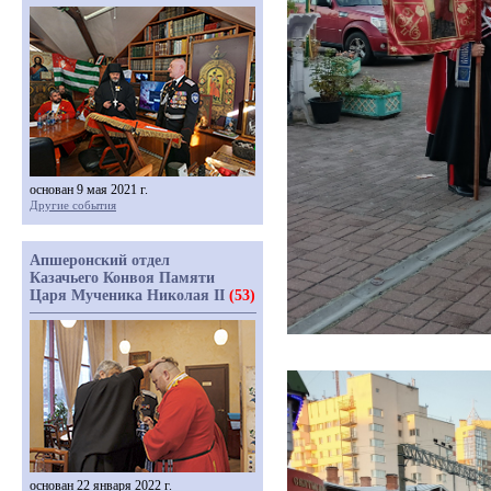
основан 9 мая 2021 г.
Другие события
Апшеронский отдел
Казачьего Конвоя Памяти
Царя Мученика Николая II
(53)
основан 22 января 2022 г.