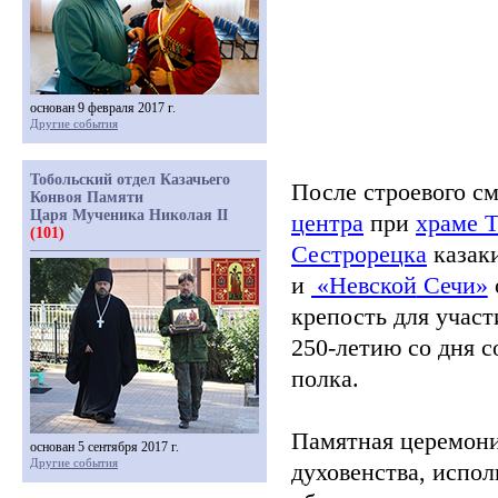
основан 9 февраля 2017 г.
Другие события
Тобольский отдел Казачьего
После строевого с
Конвоя Памяти
Царя Мученика Николая II
центра
при
храме 
(101)
Сестрорецка
казак
и
«Невской
Сечи»
крепость для учас
250-летию со дня с
полка.
Памятная церемони
основан 5 сентября 2017 г.
Другие события
духовенства, испо