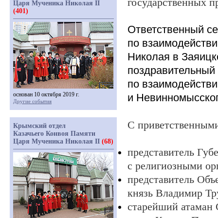
государственных 
Царя Мученика Николая II
(401)
Ответственный се
по взаимодействию
Николая в Заяицк
поздравительный 
по взаимодействи
основан 10 октября 2019 г.
и Невинномысског
Другие события
С приветственными
Крымский отдел
Казачьего Конвоя Памяти
Царя Мученика Николая II
(68)
представитель Губ
с религиозными ор
представитель Объ
князь Владимир Тр
старейший атаман 