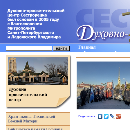
Главная
Карта сайта
Конта
Духовно-
просветительский
центр
Храм иконы Тихвинской
Поделиться
Божией Матери
Библиотека памяти Государя