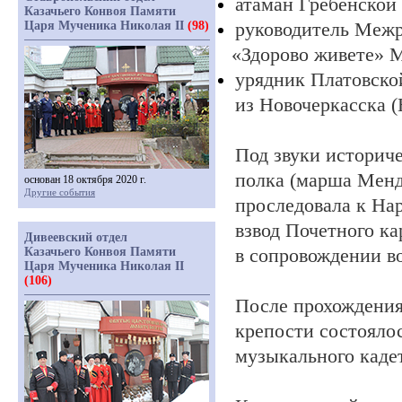
атаман Гребенской
Казачьего Конвоя Памяти
руководитель Межр
Царя Мученика Николая II
(98)
«Здорово
живете» М
урядник Платовской
из Новочеркасска
Под звуки историч
полка
(марша
Менд
основан 18 октября 2020 г.
Другие события
проследовала к На
взвод Почетного ка
Дивеевский отдел
в сопровождении во
Казачьего Конвоя Памяти
Царя Мученика Николая II
(106)
После прохождени
крепости состояло
музыкального каде