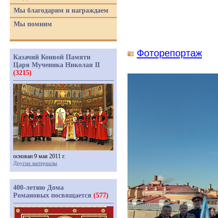
Мы благодарим и награждаем
Мы помним
Фоторепортаж
Казачий Конвой Памяти
Царя Мученика Николая II
(3215)
основан 9 мая 2011 г.
Другие материалы
400-летию Дома
Романовых посвящается
(577)