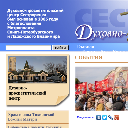
Главная
Карта сайта
Конта
СОБЫТИЯ
Духовно-
просветительский
центр
Храм иконы Тихвинской
Поделиться
Божией Матери
Библиотека памяти Государя