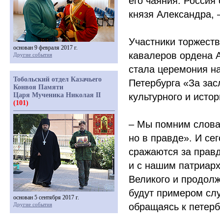
его чаяния. Россия
князя Александра, 
Участники торжест
основан 9 февраля 2017 г.
кавалеров ордена 
Другие события
стала церемония н
Тобольский отдел Казачьего
Петербурга
«За
засл
Конвоя Памяти
Царя Мученика Николая II
культурного и исто
(101)
– Мы помним слова
но в правде». И се
сражаются за правд
и с нашим патриарх
Великого и продолж
будут примером слу
основан 5 сентября 2017 г.
Другие события
обращаясь к петерб