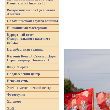
Императора Николая II
Воскресная школа Цесаревича
Алексия
Паломническая служба общины
Иконописная мастерская
Курортный отдел
Ставропольского казачьего
войска
Петербургская станица
Казачий Конвой Святого Царя
Страстотерпца Николая II
Фонд "Берега"
Продюсерский центр
Невская сечь
Учебно-методический центр
Фотостудия
XL-спорт
ХЭД