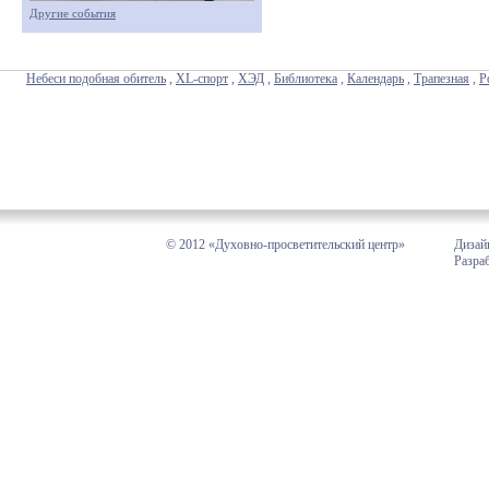
Другие события
Небеси подобная обитель
,
XL-спорт
,
ХЭД
,
Библиотека
,
Календарь
,
Трапезная
,
Р
© 2012 «Духовно-просветительский центр»
Дизай
Разра