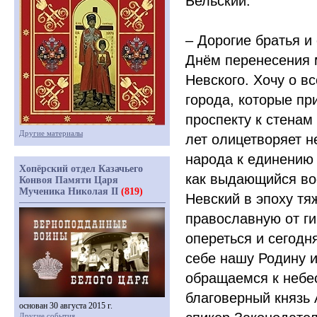
Бельский.
– Дорогие братья и
Днём перенесения 
Невского. Хочу о в
города, которые пр
проспекту к стенам
Другие материалы
лет олицетворяет н
народа к единению
Хопёрский отдел Казачьего
как выдающийся во
Конвоя Памяти Царя
Мученика Николая II
(819)
Невский в эпоху тя
православную от ги
опереться и сегодн
себе нашу Родину и
обращаемся к небе
благоверный князь 
основан 30 августа 2015 г.
Другие события