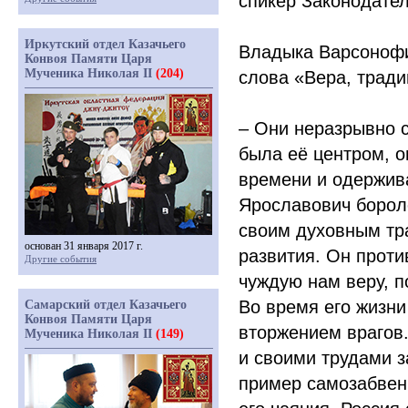
спикер Законодател
Иркутский отдел Казачьего
Владыка Варсонофи
Конвоя Памяти Царя
Мученика Николая II
(204)
слова
«Вера
, трад
– Они неразрывно с
была её центром, о
времени и одержив
Ярославович боролс
своим духовным тра
основан 31 января 2017 г.
развития. Он проти
Другие события
чуждую нам веру, п
Во время его жизн
Самарский отдел Казачьего
Конвоя Памяти Царя
вторжением врагов.
Мученика Николая II
(149)
и своими трудами з
пример самозабвен