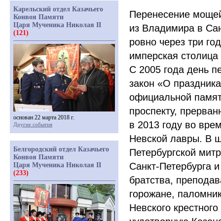
Карельский отдел Казачьего
Перенесение мощей
Конвоя Памяти
Царя Мученика Николая II
из Владимира в Сан
(121)
ровно через три го
имперская столица 
С 2005 года день п
закон
«О
праздниках
официальной памят
проспекту, прерван
основан 22 марта 2018 г.
в 2013 году во вре
Другие события
Невской лавры. В ш
Белгородский отдел Казачьего
Петербургской мит
Конвоя Памяти
Санкт-Петербурга и
Царя Мученика Николая II
(233)
братства, преподав
горожане, паломник
Невского крестного