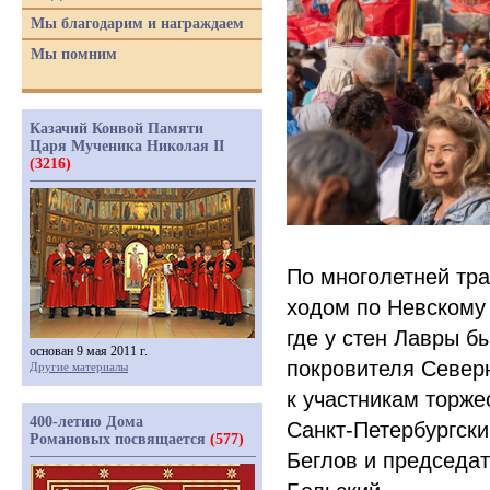
Мы благодарим и награждаем
Мы помним
Казачий Конвой Памяти
Царя Мученика Николая II
(3216)
По многолетней тр
ходом по Невскому
где у стен Лавры б
основан 9 мая 2011 г.
покровителя Север
Другие материалы
к участникам торж
400-летию Дома
Санкт-Петербургск
Романовых посвящается
(577)
Беглов и председат