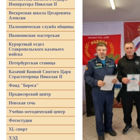
Императора Николая II
Воскресная школа Цесаревича
Алексия
Паломническая служба общины
Иконописная мастерская
Курортный отдел
Ставропольского казачьего
войска
Петербургская станица
Казачий Конвой Святого Царя
Страстотерпца Николая II
Фонд "Берега"
Продюсерский центр
Невская сечь
Учебно-методический центр
Фотостудия
XL-спорт
ХЭД