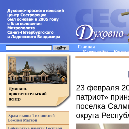
Главная
Карта сайта
Конта
23 февраля 2
Духовно-
просветительский
патриот» прин
центр
поселка Салм
округа Респуб
Храм иконы Тихвинской
Божией Матери
Библиотека памяти Государя