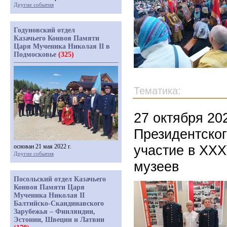
Другие события
Годуновский отдел
Казачьего Конвоя Памяти
Царя Мученика Николая II в
Подмосковье
(325)
Тематика:
27 октября 20
Президентског
участие в XXX
основан 21 мая 2022 г.
Другие события
музеев
Посольский отдел Казачьего
Конвоя Памяти Царя
Мученика Николая II
Балтийско-Скандинавского
Зарубежья – Финляндии,
Эстонии, Швеции и Латвии