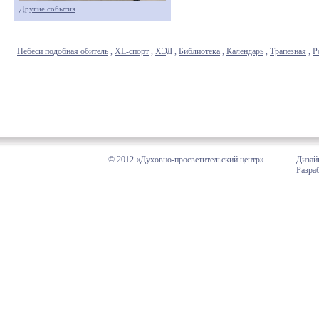
Другие события
Небеси подобная обитель
,
XL-спорт
,
ХЭД
,
Библиотека
,
Календарь
,
Трапезная
,
Р
© 2012 «Духовно-просветительский центр»
Дизай
Разра