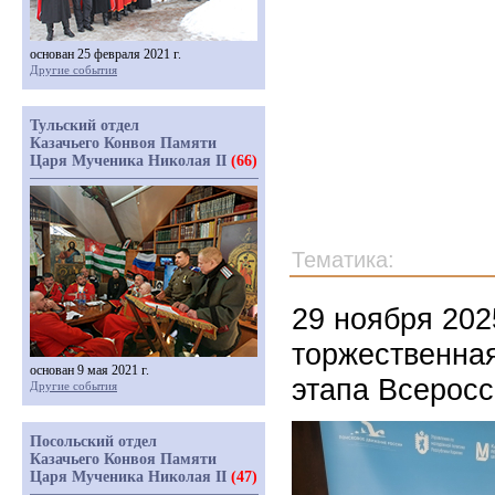
основан 25 февраля 2021 г.
Другие события
Тульский отдел
Казачьего Конвоя Памяти
Царя Мученика Николая II
(66)
Тематика:
29 ноября 202
торжественна
основан 9 мая 2021 г.
этапа Всеросс
Другие события
Посольский отдел
Казачьего Конвоя Памяти
Царя Мученика Николая II
(47)