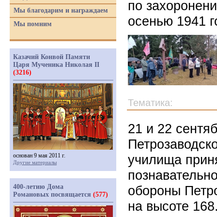
по захоронени
Мы благодарим и награждаем
осенью 1941 г
Мы помним
Казачий Конвой Памяти
Царя Мученика Николая II
(3216)
Тематика:
21 и 22 сентя
Петрозаводско
основан 9 мая 2011 г.
училища приня
Другие материалы
познавательн
400-летию Дома
обороны Петро
Романовых посвящается
(577)
на высоте 168