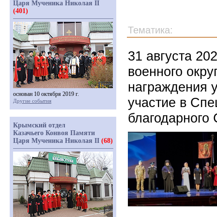
Царя Мученика Николая II
(401)
Тематика:
31 августа 20
военного окр
награждения 
основан 10 октября 2019 г.
участие в Спе
Другие события
благодарного 
Крымский отдел
Казачьего Конвоя Памяти
Царя Мученика Николая II
(68)