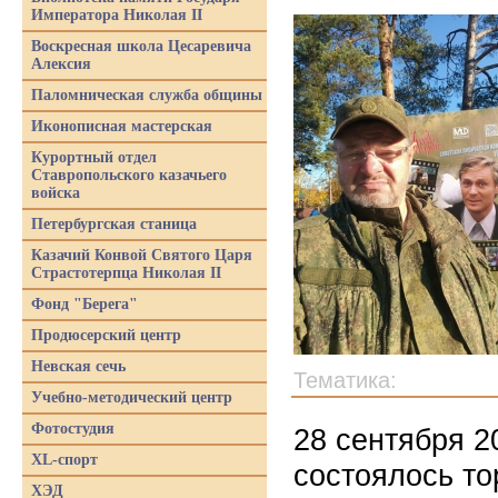
Императора Николая II
Воскресная школа Цесаревича
Алексия
Паломническая служба общины
Иконописная мастерская
Курортный отдел
Ставропольского казачьего
войска
Петербургская станица
Казачий Конвой Святого Царя
Страстотерпца Николая II
Фонд "Берега"
Продюсерский центр
Невская сечь
Тематика:
Учебно-методический центр
Фотостудия
28 сентября 2
XL-спорт
состоялось то
ХЭД