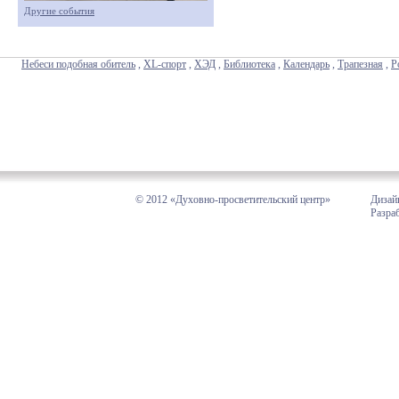
Другие события
Небеси подобная обитель
,
XL-спорт
,
ХЭД
,
Библиотека
,
Календарь
,
Трапезная
,
Р
© 2012 «Духовно-просветительский центр»
Дизай
Разра