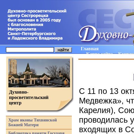
Главная
Карта сайта
Конта
С 11 по 13 ок
Духовно-
просветительский
Медвежка», чт
центр
Карелия), Со
проводилась 
Храм иконы Тихвинской
Божией Матери
входящих в С
Библиотека памяти Государя