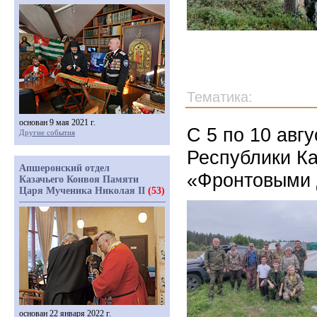
Тематика:
основан 9 мая 2021 г.
С 5 по 10 авг
Другие события
Республики К
Апшеронский отдел
«Фронтовыми 
Казачьего Конвоя Памяти
Царя Мученика Николая II
(53)
основан 22 января 2022 г.