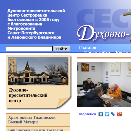
Главная
Карта сайта
Конта
Духовно-
просветительский
центр
Поделиться
Храм иконы Тихвинской
Божией Матери
Библиотека памяти Государя