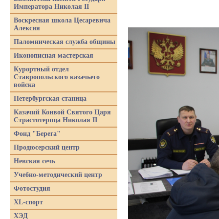
Императора Николая II
Воскресная школа Цесаревича
Алексия
Паломническая служба общины
Иконописная мастерская
Курортный отдел
Ставропольского казачьего
войска
Петербургская станица
Казачий Конвой Святого Царя
Страстотерпца Николая II
Фонд "Берега"
Продюсерский центр
Невская сечь
Учебно-методический центр
Фотостудия
XL-спорт
ХЭД