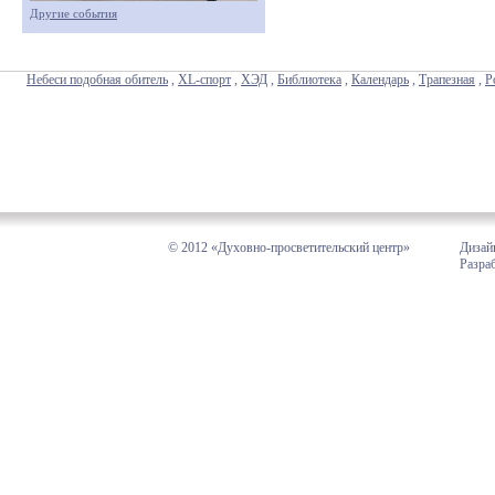
Другие события
Небеси подобная обитель
,
XL-спорт
,
ХЭД
,
Библиотека
,
Календарь
,
Трапезная
,
Р
© 2012 «Духовно-просветительский центр»
Дизай
Разра