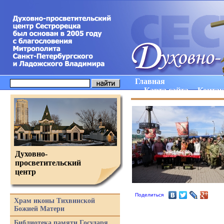
Главная
Карта сайта
Конта
Духовно-
просветительский
центр
Поделиться
Храм иконы Тихвинской
Божией Матери
Библиотека памяти Государя