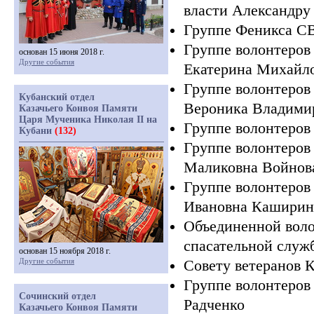
власти Александру
Группе Феникса СВ
Группе волонтеров
основан 15 июня 2018 г.
Другие события
Екатерина Михайл
Группе волонтеров
Кубанский отдел
Вероника Владими
Казачьего Конвоя Памяти
Царя Мученика Николая II на
Группе волонтеров
Кубани
(132)
Группе волонтеров
Маликовна Войнов
Группе волонтеров
Ивановна Каширин
Объединенной воло
спасательной служ
основан 15 ноября 2018 г.
Другие события
Совету ветеранов 
Группе волонтеров
Сочинский отдел
Радченко
Казачьего Конвоя Памяти