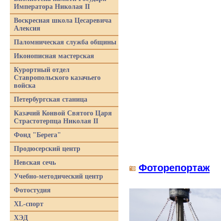
Императора Николая II
Воскресная школа Цесаревича
Алексия
Паломническая служба общины
Иконописная мастерская
Курортный отдел
Ставропольского казачьего
войска
Петербургская станица
Казачий Конвой Святого Царя
Страстотерпца Николая II
Фонд "Берега"
Продюсерский центр
Невская сечь
Фоторепортаж
Учебно-методический центр
Фотостудия
XL-спорт
ХЭД