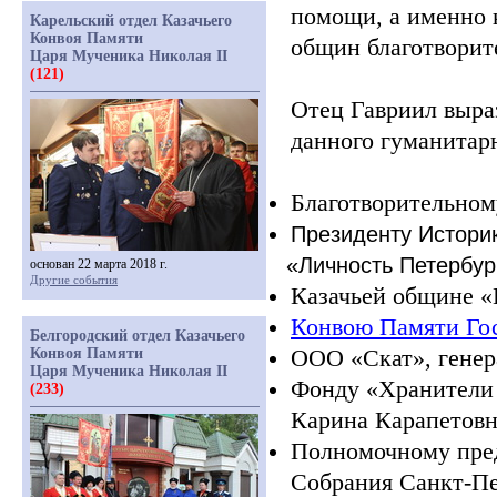
помощи, а именно 
Карельский отдел Казачьего
Конвоя Памяти
общин благотворит
Царя Мученика Николая II
(121)
Отец Гавриил выра
данного гуманитар
Благотворительно
Президенту Историк
«Личность
Петербур
основан 22 марта 2018 г.
Другие события
Казачьей общине
«
Конвою Памяти Гос
Белгородский отдел Казачьего
ООО
«Скат
», гене
Конвоя Памяти
Царя Мученика Николая II
Фонду
«Хранители
(233)
Карина Карапетовн
Полномочному пред
Собрания Санкт-Пе