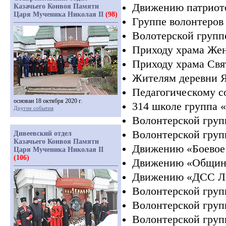
Движению патриот
Казачьего Конвоя Памяти
Царя Мученика Николая II
(98)
Группе волонтеров
Волотерской групп
Приходу храма Же
Приходу храма Свя
Жителям деревни 
Педагогическому с
основан 18 октября 2020 г.
314 школе группа
Другие события
Волонтерской груп
Волонтерской груп
Дивеевский отдел
Казачьего Конвоя Памяти
Движению
«Боевое
Царя Мученика Николая II
(106)
Движению
«Общин
Движению
«ДСС
Л
Волонтерской груп
Волонтерской груп
Волонтерской груп