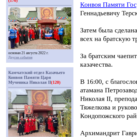
(170)
Конвоя Памяти Го
Геннадьевичу Терс
Затем была сделан
всех на братскую т
основан 21 августа 2022 г.
За братским чаепи
Другие события
казачества.
Камчатский отдел Казачьего
Конвоя Памяти Царя
В 16:00, с благосл
Мученика Николая II
(120)
атамана Петрозаво
Николая II, препо
Тяжелкова и руко
Кондопожского рай
Архимандрит Гавр