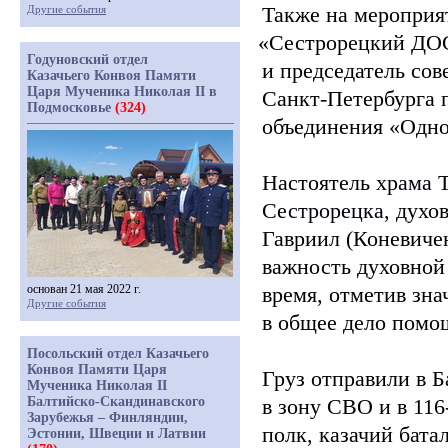
Также на мероприя
Другие события
«Сестрорецкий
ДОС
Годуновский отдел
и председатель сов
Казачьего Конвоя Памяти
Царя Мученика Николая II в
Санкт-Петербурга 
Подмосковье
(324)
объединения
«Одно
Настоятель
храма 
Сестрорецка
, духо
Гавриил
(Коневиче
важность духовной 
основан 21 мая 2022 г.
время, отметив зна
Другие события
в общее дело помо
Посольский отдел Казачьего
Конвоя Памяти Царя
Груз отправили в 
Мученика Николая II
Балтийско-Скандинавского
в зону СВО и в 116
Зарубежья – Финляндии,
полк, казачий бат
Эстонии, Швеции и Латвии