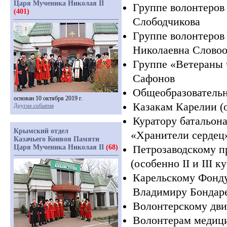
Царя Мученика Николая II
Группе волонтеров
(401)
Слободчикова
Группе волонтеров
Николаевна Словоо
Группе
«Ветераны
Сафонов
Общеобразователь
основан 10 октября 2019 г.
Казакам Карелии
(
Другие события
Куратору батальон
Крымский отдел
«Хранители
сердец
Казачьего Конвоя Памяти
Петрозаводскому п
Царя Мученика Николая II
(68)
(особенно
II
и III к
Карельскому Фонду
Владимиру Бондар
Волонтерскому дв
Волонтерам медици