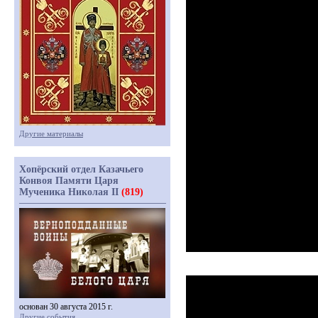
Другие материалы
Хопёрский отдел Казачьего
Конвоя Памяти Царя
Мученика Николая II
(819)
основан 30 августа 2015 г.
Другие события