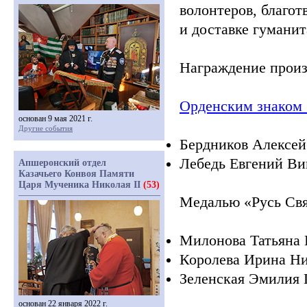
волонтеров, благот
и доставке гумани
Награждение произ
Орденским знаком
основан 9 мая 2021 г.
Другие события
Бердников Алексей
Лебедь Евгений Ви
Апшеронский отдел
Казачьего Конвоя Памяти
Царя Мученика Николая II
(53)
Медалью
«Русь
Свя
Милонова Татьяна 
Королева Ирина Ни
Зеленская Эмилия 
основан 22 января 2022 г.