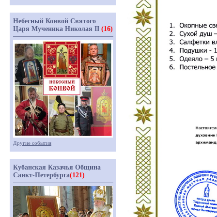
Небесный Конвой Святого
Царя Мученика Николая II
(16)
Другие события
Кубанская Казачья Община
Санкт-Петербурга
(121)