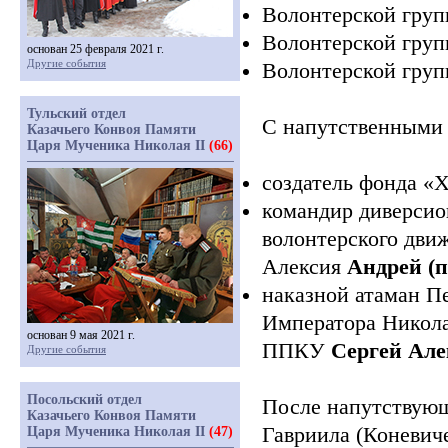
Волонтерской груп
Волонтерской груп
основан 25 февраля 2021 г.
Другие события
Волонтерской груп
Тульский отдел
С напутственными 
Казачьего Конвоя Памяти
Царя Мученика Николая II
(66)
создатель фонда
«Х
командир диверсио
волонтерского дви
Алексия
Андрей
(
наказной атаман П
Императора Николая
основан 9 мая 2021 г.
ППКУ
Сергей Але
Другие события
Посольский отдел
После напутствующ
Казачьего Конвоя Памяти
Гавриила
(Коневич
Царя Мученика Николая II
(47)