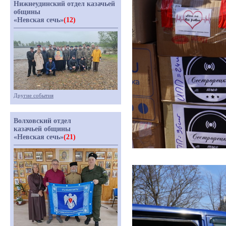
Нижнеудинский отдел казачьей
общины
«Невская сечь»
(12)
Другие события
Волховский отдел
казачьей общины
«Невская сечь»
(21)