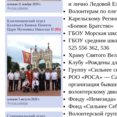
и лично Ледовой Е
основан 21 ноября 2019 г.
Другие события
Волонтерам по пл
Карельскому Реги
Благовещенский отдел
«Боевое
Братство»
Казачьего Конвоя Памяти
Царя Мученика Николая II
(95)
ГБОУ Морская шко
ГБОУ средним школ
525 556 362, 536
Храму Святого Вел
Клубу
«Рождены
дл
Группу
«Сильнее
с
РОО
«РОСА
» — Са
организация бывш
волонтерскому дв
Фонду
«Немезида
»
основан 5 августа 2020 г.
Другие события
Фонд
«Сильнее
Себ
Волонтерской груп
Ставропольский отдел