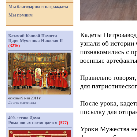
Мы благодарим и награждаем
Мы помним
Кадеты Петрозавод
Казачий Конвой Памяти
Царя Мученика Николая II
узнали об истории
(3216)
познакомились с п
военные артефакты
Правильно говорят
для патриотическо
основан 9 мая 2011 г.
После урока, каде
Другие материалы
посылку для отпра
400-летию Дома
Романовых посвящается
(577)
Уроки Мужества не