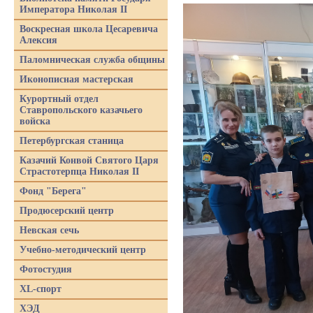
Императора Николая II
Воскресная школа Цесаревича
Алексия
Паломническая служба общины
Иконописная мастерская
Курортный отдел
Ставропольского казачьего
войска
Петербургская станица
Казачий Конвой Святого Царя
Страстотерпца Николая II
Фонд "Берега"
Продюсерский центр
Невская сечь
Учебно-методический центр
Фотостудия
XL-спорт
ХЭД