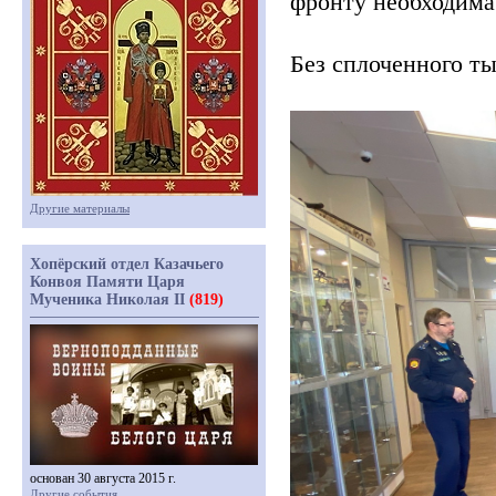
фронту необходима
Без сплоченного т
Другие материалы
Хопёрский отдел Казачьего
Конвоя Памяти Царя
Мученика Николая II
(819)
основан 30 августа 2015 г.
Другие события