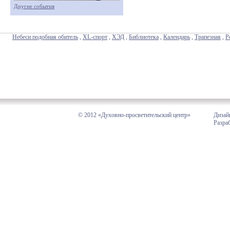
Другие события
Небеси подобная обитель
,
XL-спорт
,
ХЭД
,
Библиотека
,
Календарь
,
Трапезная
,
Р
© 2012 «Духовно-просветительский центр»
Дизай
Разра