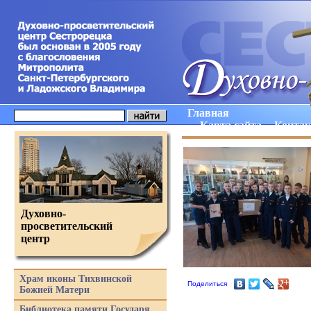
Главная
Карта сайта
Конта
Духовно-
просветительский
центр
Храм иконы Тихвинской
Поделиться
Божией Матери
Библиотека памяти Государя