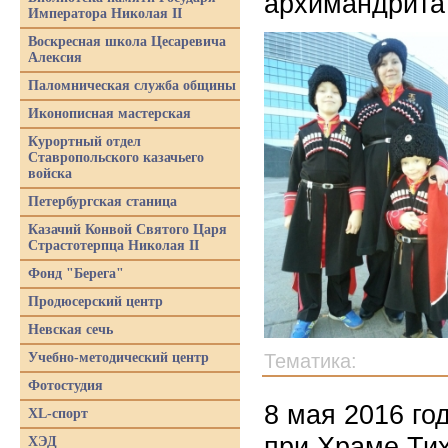
архимандрита
Императора Николая II
Воскресная школа Цесаревича
Алексия
Паломническая служба общины
Иконописная мастерская
Курортный отдел
Ставропольского казачьего
войска
Петербургская станица
Казачий Конвой Святого Царя
Страстотерпца Николая II
Фонд "Берега"
Продюсерский центр
Невская сечь
Учебно-методический центр
Тематика:
Фотостудия
8 мая 2016 го
XL-спорт
при Храме Ти
ХЭД