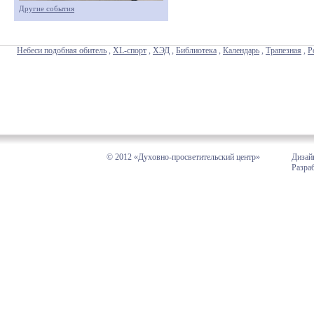
Другие события
Небеси подобная обитель
,
XL-спорт
,
ХЭД
,
Библиотека
,
Календарь
,
Трапезная
,
Р
© 2012 «Духовно-просветительский центр»
Дизай
Разра