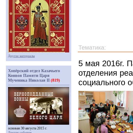
Тематика:
Другие материалы
5 мая 2016г. 
отделения реа
Хопёрский отдел Казачьего
Конвоя Памяти Царя
социального 
Мученика Николая II
(819)
основан 30 августа 2015 г.
Другие события