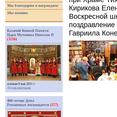
Мы благодарим и награждаем
Кирикова Елен
Мы помним
Воскресной ш
поздравление
Казачий Конвой Памяти
Гавриила Кон
Царя Мученика Николая II
(3216)
основан 9 мая 2011 г.
Другие материалы
400-летию Дома
Романовых посвящается
(577)