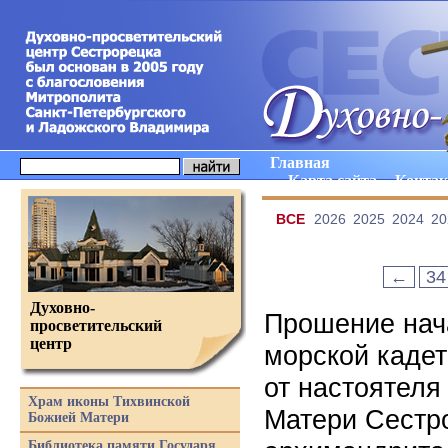
Главная
Карта сайта
Конта
ВCE
2026
2025
2024
20
←
34
Духовно-
Прошение нач
просветительский
центр
морской кадет
от настоятеля
Храм иконы Тихвинской
Матери Сестро
Божией Матери
Библиотека памяти Государя