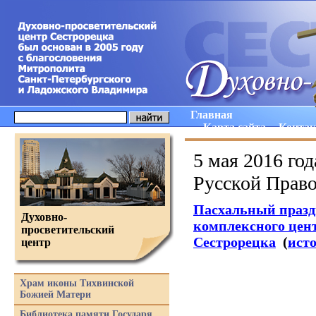
Главная
Карта сайта
Конта
5 мая 2016 го
Русской Прав
Пасхальный празд
Духовно-
комплексного цен
просветительский
Сестрорецка
(
ист
центр
Храм иконы Тихвинской
Божией Матери
Библиотека памяти Государя