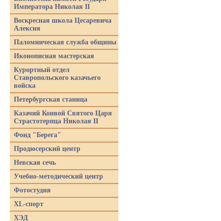
Императора Николая II
Воскресная школа Цесаревича
Алексия
Паломническая служба общины
Иконописная мастерская
Курортный отдел
Ставропольского казачьего
войска
Петербургская станица
Казачий Конвой Святого Царя
Страстотерпца Николая II
Фонд "Берега"
Продюсерский центр
Невская сечь
Учебно-методический центр
Фотостудия
XL-спорт
ХЭД