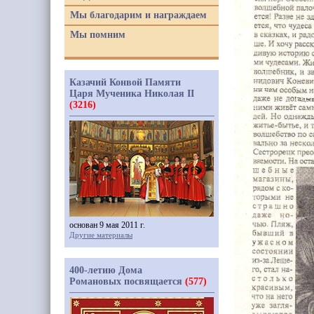
Мы благодарим и награждаем
Мы помним
Казачий Конвой Памяти
Царя Мученика Николая II
(3216)
основан 9 мая 2011 г.
Другие материалы
400-летию Дома
Романовых посвящается
(577)