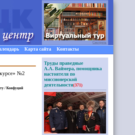
Смотреть
алендарь
Карта сайта
Контакты
Труды праведные
А.А. Ваймера, помощника
 курсе» №2
настоятеля по
миссионерской
деятельности
(371)
оту / Конфуций