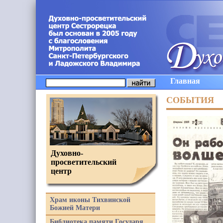
Главная
СОБЫТИЯ
Духовно-
просветительский
центр
Храм иконы Тихвинской
Божией Матери
Библиотека памяти Государя