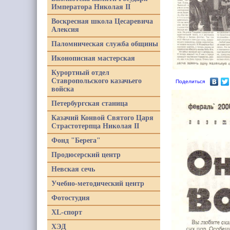
Императора Николая II
Воскресная школа Цесаревича
Алексия
Паломническая служба общины
Иконописная мастерская
Курортный отдел
Ставропольского казачьего
Поделиться
войска
Петербургская станица
Казачий Конвой Святого Царя
Страстотерпца Николая II
Фонд "Берега"
Продюсерский центр
Невская сечь
Учебно-методический центр
Фотостудия
XL-спорт
ХЭД