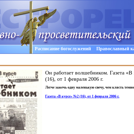
Расписание богослужений
Православный к
Он работает волшебником. Газета «В
(16), от 1 февраля 2006 г.
Легче зажечь одну маленькую свечу, чем клясть темн
Газета
«
В курсе» №2
(16
), от 1 февраля 2006 г.