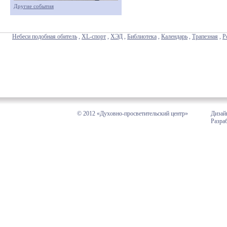
Другие события
Небеси подобная обитель
,
XL-спорт
,
ХЭД
,
Библиотека
,
Календарь
,
Трапезная
,
Р
© 2012 «Духовно-просветительский центр»
Дизай
Разра