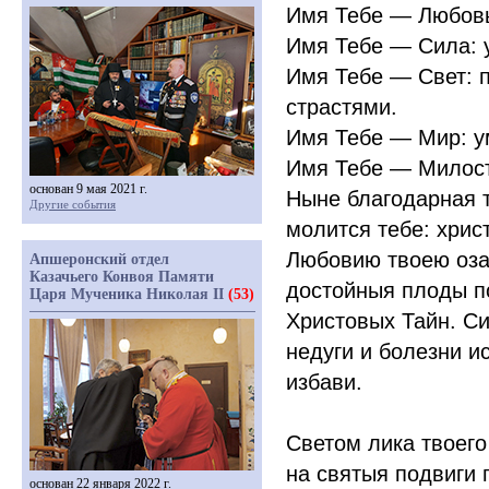
Имя Тебе — Любовь
Имя Тебе — Сила: 
Имя Тебе — Свет: 
страстями.
Имя Тебе — Мир: у
Имя Тебе — Милост
основан 9 мая 2021 г.
Ныне благодарная т
Другие события
молится тебе: хрис
Любовию твоею оза
Апшеронский отдел
Казачьего Конвоя Памяти
достойныя плоды п
Царя Мученика Николая II
(53)
Христовых Тайн. Си
недуги и болезни и
избави.
Светом лика твоего
на святыя подвиги 
основан 22 января 2022 г.