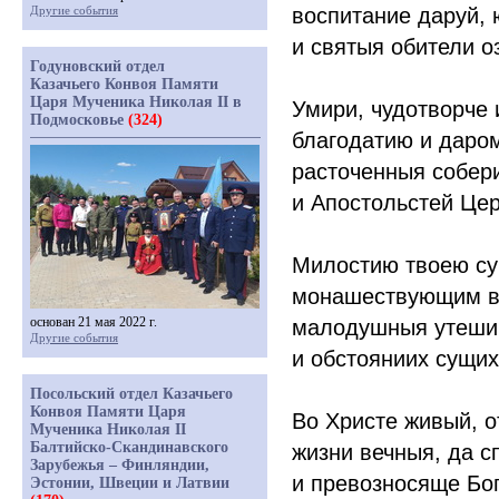
Другие события
воспитание даруй, 
и святыя обители о
Годуновский отдел
Казачьего Конвоя Памяти
Царя Мученика Николая II в
Умири, чудотворче
Подмосковье
(324)
благодатию и даром
расточенныя собер
и Апостольстей Цер
Милостию твоею су
монашествующим в 
основан 21 мая 2022 г.
малодушныя утеши,
Другие события
и обстояниих сущих
Посольский отдел Казачьего
Конвоя Памяти Царя
Во Христе живый, о
Мученика Николая II
Балтийско-Скандинавского
жизни вечныя, да с
Зарубежья – Финляндии,
и превозносяще Бог
Эстонии, Швеции и Латвии