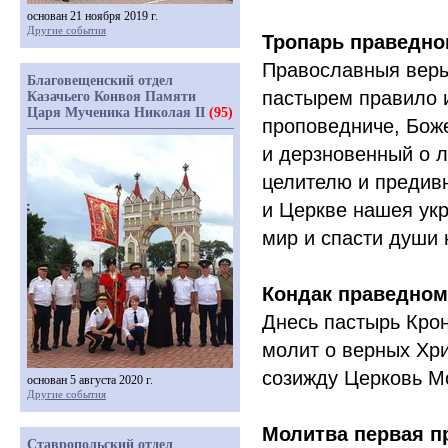
основан 21 ноября 2019 г.
Другие события
Тропарь праведно
Православныя веры
Благовещенский отдел
пастырем правило и
Казачьего Конвоя Памяти
Царя Мученика Николая II
(95)
проповедниче, Бож
и дерзновенный о 
целителю и предив
и Церкве нашея укр
мир и спасти души 
Кондак праведном
Днесь пастырь Кро
молит о верных Хр
созижду Церковь Мо
основан 5 августа 2020 г.
Другие события
Молитва первая п
Ставропольский отдел