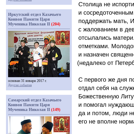
Столица не испорти
и сосредоточенным,
Иркутский отдел Казачьего
Конвоя Памяти Царя
поддержать мать, И
Мученика Николая II
(204)
с жалованием в дев
отсылались матери.
отметками. Молодой
и назначен священ
(
недалеко от Петерб
С первого же дня п
основан 31 января 2017 г.
Другие события
отдал себя на служ
Божественную Литу
Самарский отдел Казачьего
и помогал нуждающ
Конвоя Памяти Царя
Мученика Николая II
(149)
да и потом, люди н
его не вполне нор