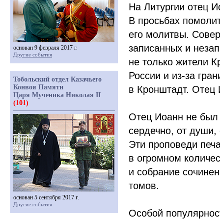
На Литургии отец И
В просьбах помолит
его молитвы. Сове
записанных и неза
основан 9 февраля 2017 г.
Другие события
не только жители К
России и из-за гра
Тобольский отдел Казачьего
Конвоя Памяти
в Кронштадт. Отец 
Царя Мученика Николая II
(101)
Отец Иоанн не был 
сердечно, от души,
Эти проповеди печ
в огромном количес
и собрание сочинен
томов.
основан 5 сентября 2017 г.
Другие события
Особой популярнос