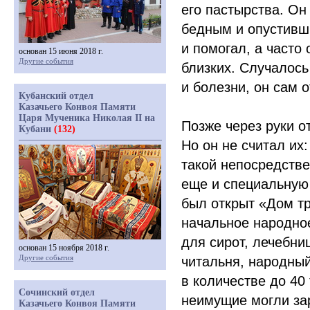
его пастырства. Он
бедным и опустивш
и помогал, а часто
основан 15 июня 2018 г.
Другие события
близких. Случалось
и болезни, он сам 
Кубанский отдел
Казачьего Конвоя Памяти
Царя Мученика Николая II на
Позже через руки о
Кубани
(132)
Но он не считал их:
такой непосредстве
еще и специальную
был открыт
«
Дом тр
начальное народно
для сирот, лечебни
основан 15 ноября 2018 г.
Другие события
читальня, народны
в количестве до 40
Сочинский отдел
неимущие могли за
Казачьего Конвоя Памяти