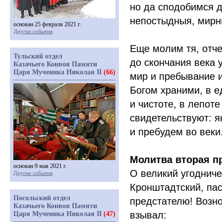
но да сподобимся д
непостыдныя, мирн
основан 25 февраля 2021 г.
Другие события
Еще молим тя, отч
Тульский отдел
до скончания века 
Казачьего Конвоя Памяти
Царя Мученика Николая II
(66)
мир и пребывание и
Богом храними, в е
и чистоте, в лепоте
свидетельствуют: я
и пребудем во веки
Молитва вторая п
основан 9 мая 2021 г.
О великий угодниче
Другие события
Кронштадтский, па
Посольский отдел
предстателю! Возн
Казачьего Конвоя Памяти
взывал:
Царя Мученика Николая II
(47)