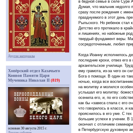
в бедной семье в селе Суре 
Думая, что мальчик недолго п
сразу после рождения с имен
празднуемого в этот день пр
Рыльского. Но ребенок стал к
Детство его протекало в край
и лишениях, но набожные род
твердый фундамент веры. Ма
сосредоточенным, любил при
Когда Иоанну исполнилось дев
Другие материалы
последние крохи, отвез его в
архангельское училище. Тру
Хопёрский отдел Казачьего
ему грамота, из-за чего он с
Конвоя Памяти Царя
Бога о помощи. В один из та
Мученика Николая II
(819)
ночью, когда все воспитанник
на молитву и молился особен
услышал его молитву: божест
осенила его, и, по его собст
как бы
«
завеса спала с его о
что говорилось в классе, и
ка
прояснилось в его уме. С тех
большие успехи в учении. В 
окончил с отличием семинари
основан 30 августа 2015 г.
в Петербургскую духовную а
Другие события