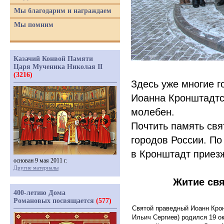
Мы благодарим и награждаем
Мы помним
Казачий Конвой Памяти
Царя Мученика Николая II
(3216)
Здесь уже многие г
Иоанна Кронштадтс
молебен.
Почтить память св
городов России. По
в Кронштадт приез
основан 9 мая 2011 г.
Другие материалы
Житие свя
400-летию Дома
Романовых посвящается
(577)
Святой праведный Иоанн Кро
Ильич Сергиев) родился 19 ок