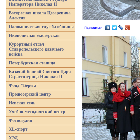
Императора Николая II
Воскресная школа Цесаревича
Алексия
Паломническая служба общины
Поделиться
Иконописная мастерская
Курортный отдел
Ставропольского казачьего
войска
Петербургская станица
Казачий Конвой Святого Царя
Страстотерпца Николая II
Фонд "Берега"
Продюсерский центр
Невская сечь
Учебно-методический центр
Фотостудия
XL-спорт
ХЭД