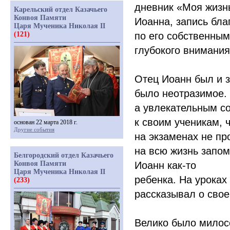
дневник
«
Моя жизнь
Карельский отдел Казачьего
Конвоя Памяти
Иоанна, запись бла
Царя Мученика Николая II
(121)
по его собственным
глубокого внимания
Отец Иоанн был и з
было неотразимое. 
а увлекательным с
к своим ученикам, ч
основан 22 марта 2018 г.
Другие события
на экзаменах не пр
на всю жизнь запо
Белгородский отдел Казачьего
Конвоя Памяти
Иоанн
как-то
особе
Царя Мученика Николая II
ребенка. На уроках
(233)
рассказывал о свое
Велико было милос