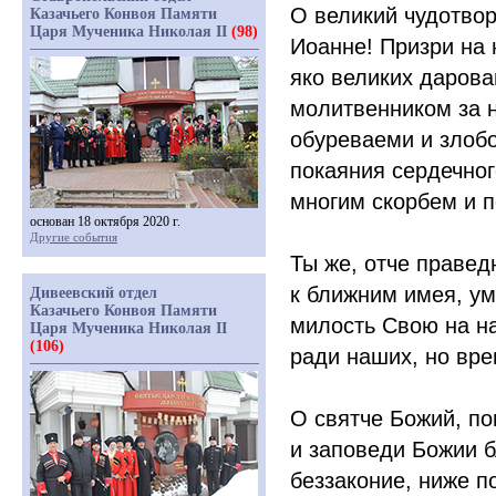
О великий чудотвор
Казачьего Конвоя Памяти
Царя Мученика Николая II
(98)
Иоанне! Призри на
яко великих дарова
молитвенником за 
обуреваеми и злоб
покаяния сердечног
многим скорбем и 
основан 18 октября 2020 г.
Другие события
Ты же, отче правед
к ближним имея, у
Дивеевский отдел
Казачьего Конвоя Памяти
милость Свою на на
Царя Мученика Николая II
(106)
ради наших, но вре
О святче Божий, п
и заповеди Божии б
беззаконие, ниже 