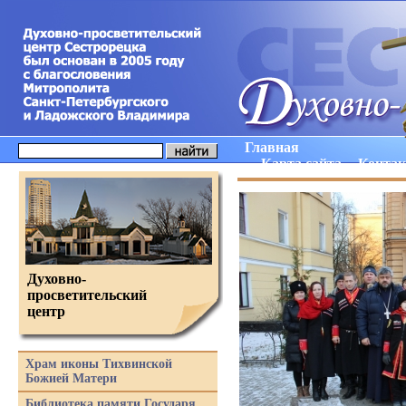
Главная
Карта сайта
Конта
Духовно-
просветительский
центр
Храм иконы Тихвинской
Божией Матери
Библиотека памяти Государя