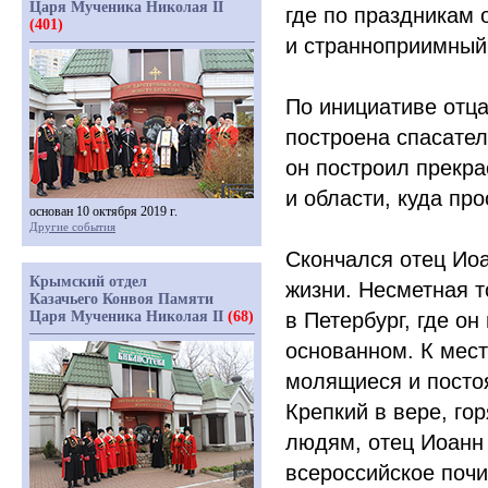
Царя Мученика Николая II
где по праздникам 
(401)
и странноприимный
По инициативе отц
построена спасател
он построил прекра
и области, куда пр
основан 10 октября 2019 г.
Другие события
Скончался отец Иоа
Крымский отдел
жизни. Несметная т
Казачьего Конвоя Памяти
Царя Мученика Николая II
(68)
в Петербург, где о
основанном. К мест
молящиеся и посто
Крепкий в вере, го
людям, отец Иоанн
всероссийское почи