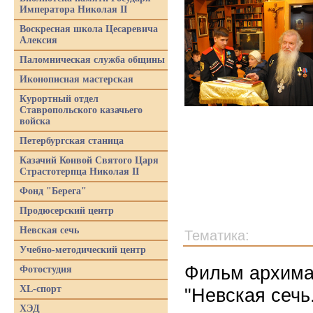
Императора Николая II
Воскресная школа Цесаревича
Алексия
Паломническая служба общины
Иконописная мастерская
Курортный отдел
Ставропольского казачьего
войска
Петербургская станица
Казачий Конвой Святого Царя
Страстотерпца Николая II
Фонд "Берега"
Продюсерский центр
Невская сечь
Тематика:
Учебно-методический центр
Фильм архима
Фотостудия
XL-спорт
"Невская сечь
ХЭД