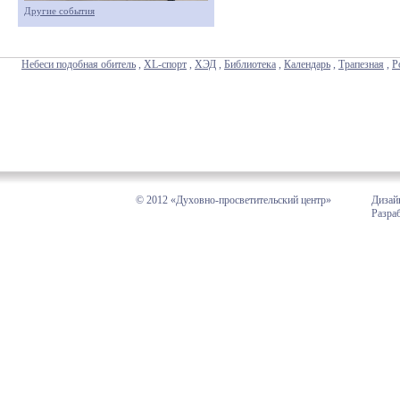
Другие события
Небеси подобная обитель
,
XL-спорт
,
ХЭД
,
Библиотека
,
Календарь
,
Трапезная
,
Р
© 2012 «Духовно-просветительский центр»
Дизай
Разра