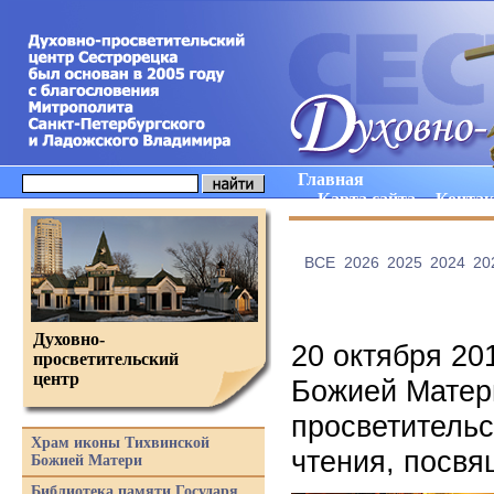
Главная
Карта сайта
Конта
ВCE
2026
2025
2024
20
Духовно-
20 октября 20
просветительский
центр
Божией Матери
просветитель
Храм иконы Тихвинской
чтения, посв
Божией Матери
Библиотека памяти Государя