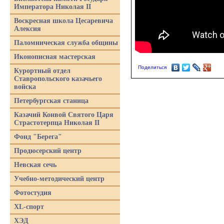
Императора Николая II
Воскресная школа Цесаревича
Алексия
Паломническая служба общины
Иконописная мастерская
Поделиться
Курортный отдел
Ставропольского казачьего
войска
Петербургская станица
Казачий Конвой Святого Царя
Страстотерпца Николая II
Фонд "Берега"
Продюсерский центр
Невская сечь
Учебно-методический центр
Фотостудия
XL-спорт
ХЭД