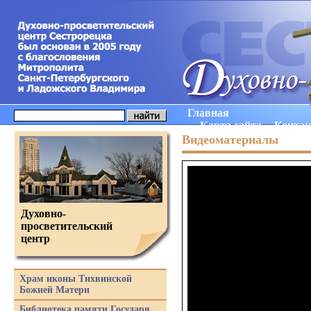
Главная
Карта сайта
Конта
Видеоматериалы
Духовно-
просветительский
центр
Храм иконы Тихвинской
Божией Матери
Библиотека памяти Государя