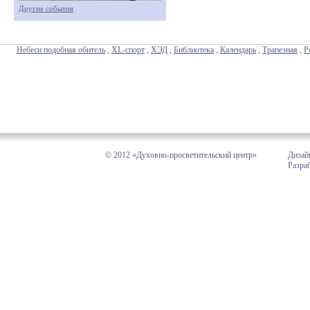
Другие события
Небеси подобная обитель
,
XL-спорт
,
ХЭД
,
Библиотека
,
Календарь
,
Трапезная
,
Р
© 2012 «Духовно-просветительский центр»
Дизай
Разра