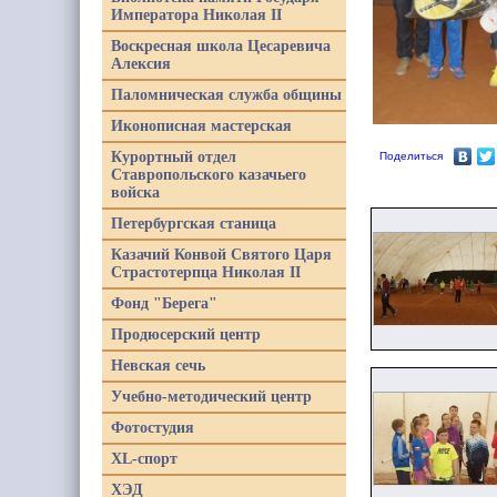
Императора Николая II
Воскресная школа Цесаревича
Алексия
Паломническая служба общины
Иконописная мастерская
Курортный отдел
Поделиться
Ставропольского казачьего
войска
Петербургская станица
Казачий Конвой Святого Царя
Страстотерпца Николая II
Фонд "Берега"
Продюсерский центр
Невская сечь
Учебно-методический центр
Фотостудия
XL-спорт
ХЭД