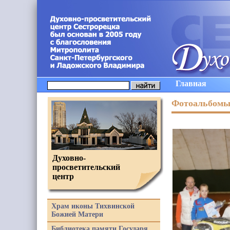
Главная
Фотоальбом
Духовно-
просветительский
центр
Храм иконы Тихвинской
Божией Матери
Библиотека памяти Государя