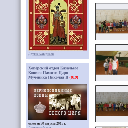
Другие материалы
Хопёрский отдел Казачьего
Конвоя Памяти Царя
Мученика Николая II
(819)
основан 30 августа 2015 г.
Другие события