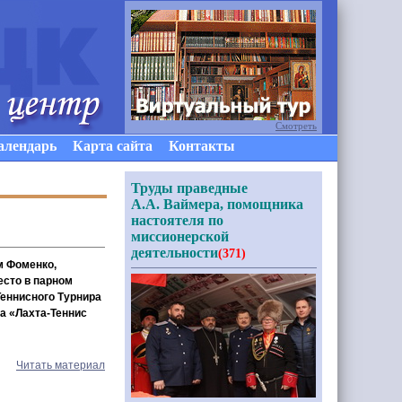
Смотреть
алендарь
Карта сайта
Контакты
Труды праведные
А.А. Ваймера, помощника
настоятеля по
миссионерской
деятельности
(371)
м Фоменко,
есто в парном
Теннисного Турнира
ба «Лахта-Теннис
Читать материал