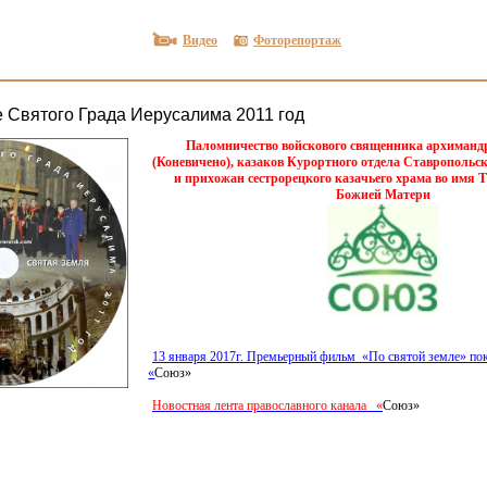
Видео
Фоторепортаж
 Святого Града Иерусалима 2011 год
Паломничество войскового священника архиман
(
Коневичено), казаков Курортного отдела Ставропольск
и прихожан сестрорецкого казачьего храма во имя
Божией Матери
13 января 2017г. Премьерный фильм
«
По святой земле» по
«
Союз»
Новостная лента православного канала
«
Союз»