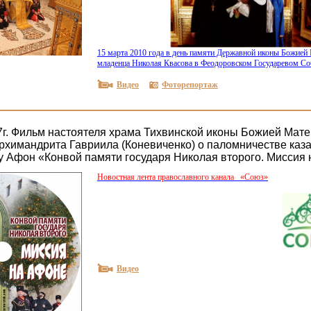
15 марта 2010 года в день памяти Державной иконы Божией
младенца Николая Квасова в Феодоровском Государевом Со
Видео
Фоторепортаж
7г. Фильм настоятеля храма Тихвинской иконы Божией Мат
рхимандрита Гавриила (Коневиченко) о паломничестве каз
у Афон «Конвой памяти государя Николая второго. Миссия
Новостная лента православного канала
«
Союз»
Видео