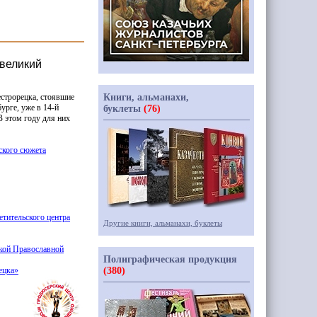
 великий
строрецка, стоявшие
Книги, альманахи,
урге, уже в 14-й
буклеты
(76)
В этом году для них
ского сюжета
тительского центра
Другие книги, альманахи, буклеты
кой Православной
Полиграфическая продукция
ецка»
(380)