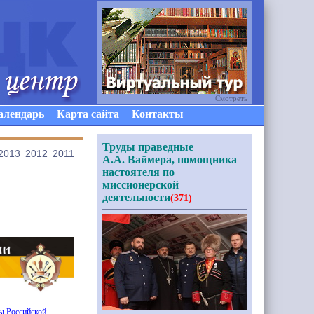
Смотреть
алендарь
Карта сайта
Контакты
Труды праведные
2013
2012
2011
А.А. Ваймера, помощника
настоятеля по
миссионерской
деятельности
(371)
ы Российской