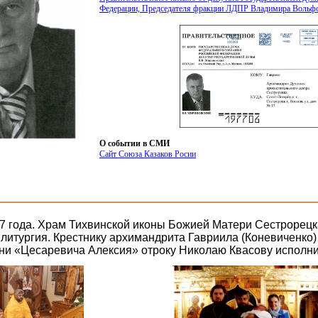
Федерации, Председателя фракции ЛДПР Владимира Вольф
О событии в СМИ
Сайт Союза Казаков Росии
7 года. Храм Тихвинской иконы Божией Матери Сестрорецк
литургия. Крестнику архимандрита Гавриила (Коневиченко)
ни «Цесаревича Алексия» отроку Николаю Квасову исполни