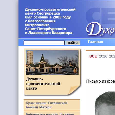
Главная
ВCE
2026
20
Духовно-
Письмо из фр
просветительский
центр
Храм иконы Тихвинской
Божией Матери
Библиотека памяти Государя