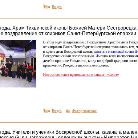
Видео
 года. Храм Тихвинской иконы Божией Матери Сестрорецка.
е поздравление от клириков Санкт-Петербургской епархии
В этом году поздравление с Рождеством Христовым в Рожде
от клириков Санкт-Петербургской епархии отличалось тем, ч
в храме дети Воскресной школы
казачата маленькой сотни 
Рождественскими песнопениями. Именно теми песнопениями
детей в прошлое Рождество, когда по доброй традиции гости
приезжали с Рождественскими колядками.
Новостная лента православного канала
«
Союз»
Видео
Фоторепортаж
года. Учителя и ученики Воскресной школы, казачата мален
ексия были награждены орденским знаком «Император Ник