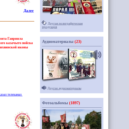
Далее
Другая полиграфическая
продукция
дрита Гавриила
Аудиоматериалы
(23)
ого казачьего войска
 Тихвинской иконы
Другие аудиоматериалы
казал телеканал
Фотоальбомы
(1897)