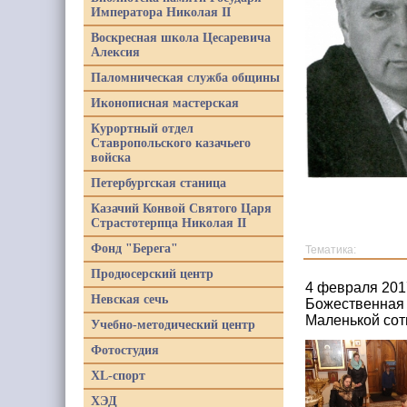
Императора Николая II
Воскресная школа Цесаревича
Алексия
Паломническая служба общины
Иконописная мастерская
Курортный отдел
Ставропольского казачьего
войска
Петербургская станица
Казачий Конвой Святого Царя
Страстотерпца Николая II
Фонд "Берега"
Тематика:
Продюсерский центр
4 февраля 201
Невская сечь
Божественная 
Маленькой сот
Учебно-методический центр
Фотостудия
XL-спорт
ХЭД