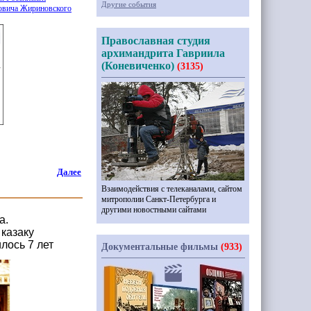
Другие события
овича Жириновского
Православная студия
архимандрита Гавриила
(Коневиченко)
(3135)
Далее
Взаимодействия с телеканалами, сайтом
митрополии Санкт-Петербурга и
другими новостными сайтами
а.
 казаку
лось 7 лет
Документальные фильмы
(933)