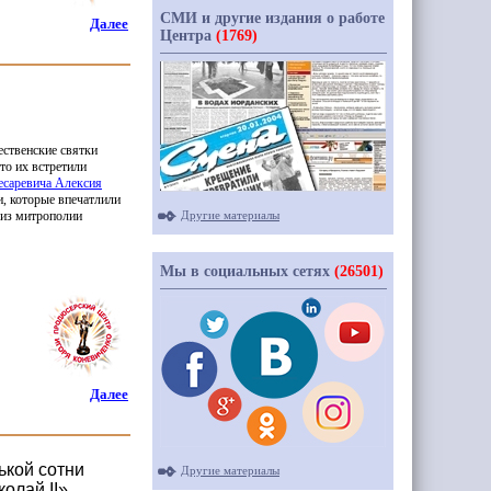
СМИ и другие издания о работе
Далее
Центра
(1769)
ственские святки
то их встретили
Цесаревича Алексия
, которые впечатлили
Другие материалы
 из митрополии
Мы в социальных сетях
(26501)
Далее
ькой сотни
Другие материалы
олай II»