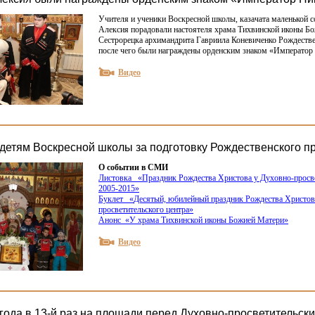
Учителя и ученики Воскресной школы, казачата маленькой с
Алексия порадовали настоятеля храма Тихвинской иконы Б
Сестрорецка архимандрита Гавриила Коневиченко Рождеств
после чего были награждены орденским знаком
«
Император 
Видео
детям Воскресной школы за подготовку Рождественского п
О событии в СМИ
Листовка
«
Праздник Рождества Христова у Духовно-просве
2005-2015»
Буклет
«
Десятый, юбилейный праздник Рождества Христов
просветительского центра»
Анонс
«
У храма Тихвинской иконы Божией Матери»
Видео
 года в 13-й раз на площади перед Духовно-просветительск