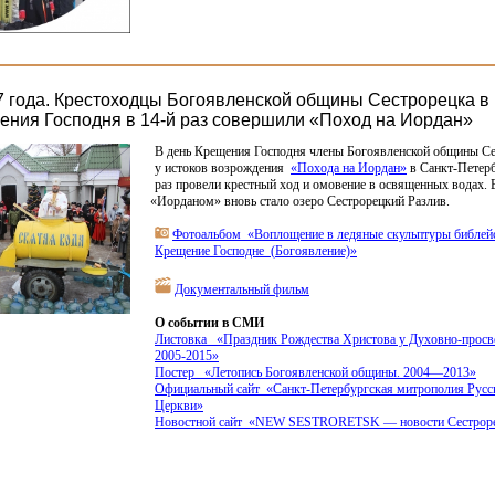
7 года. Крестоходцы Богоявленской общины Сестрорецка в
ения Господня в 14-й раз совершили «Поход на Иордан»
В день Крещения Господня члены Богоявленской общины Се
у истоков возрождения
«
Похода на Иордан»
в Санкт-Петерб
раз провели крестный ход и омовение в освященных водах. 
«
Иорданом» вновь стало озеро Сестрорецкий Разлив.
Фотоальбом
«
Воплощение в ледяные скульптуры библей
Крещение Господне
(
Богоявление)»
Документальный фильм
О событии в СМИ
Листовка
«
Праздник Рождества Христова у Духовно-просве
2005-2015»
Постер
«
Летопись Богоявленской общины. 2004—2013»
Официальный сайт
«
Санкт-Петербургская митрополия Русс
Церкви»
Новостной сайт
«NEW
SESTRORETSK — новости Сестрор