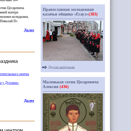
отни Цесаревича
Православная молодежная
ожией матери
казачья община «Есаул»
(383)
енскими колядками,
Николай II».
Далее
раздника
Другие материалы
тительского центра
Маленькая сотня Цесаревича
а у Духовно-
Алексия
(436)
Далее
им центром