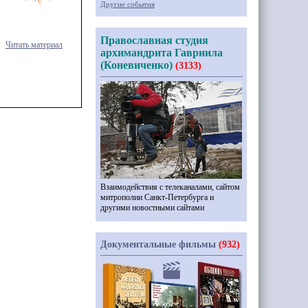
Другие события
Православная студия
Читать материал
архимандрита Гавриила
(Коневиченко)
(3133)
Взаимодействия с телеканалами, сайтом
митрополии Санкт-Петербурга и
другими новостными сайтами
Документальные фильмы
(932)