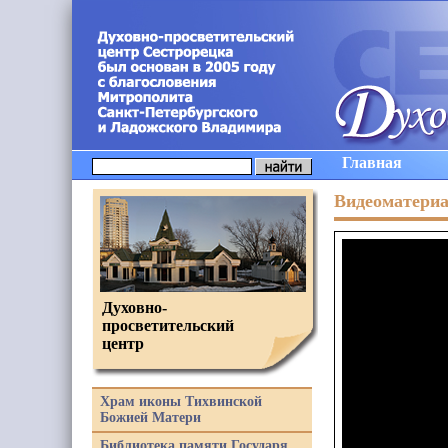
Главная
Видеоматери
Духовно-
просветительский
центр
Храм иконы Тихвинской
Божией Матери
Библиотека памяти Государя