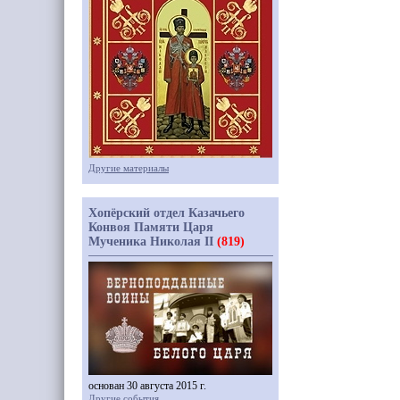
Другие материалы
Хопёрский отдел Казачьего
Конвоя Памяти Царя
Мученика Николая II
(819)
основан 30 августа 2015 г.
Другие события