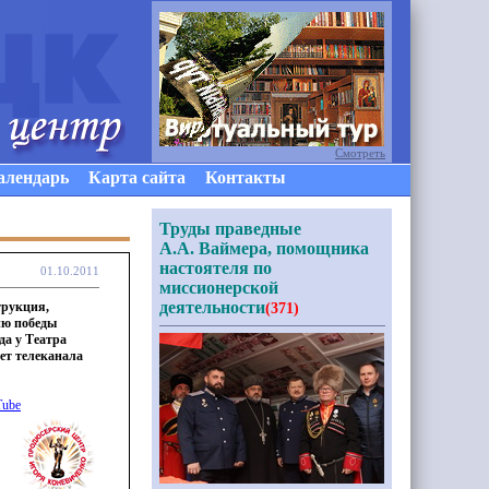
Смотреть
алендарь
Карта сайта
Контакты
Труды праведные
А.А. Ваймера, помощника
настоятеля по
01.10.2011
миссионерской
деятельности
трукция,
(371)
ию победы
да у Театра
т телеканала
Tube