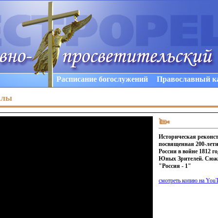
Расписание богослужений
Православный к
алы
Историческая реконс
посвященная 200-лет
России в войне 1812 го
Юных Зрителей. Сюже
"Россия - 1"
смотреть копию на You