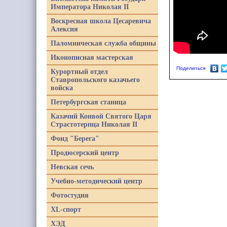
Императора Николая II
Воскресная школа Цесаревича
Алексия
Паломническая служба общины
Иконописная мастерская
Поделиться
Курортный отдел
Ставропольского казачьего
войска
Петербургская станица
Казачий Конвой Святого Царя
Страстотерпца Николая II
Фонд "Берега"
Продюсерский центр
Невская сечь
Учебно-методический центр
Фотостудия
XL-спорт
ХЭД