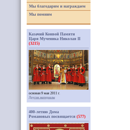
Мы благодарим и награждаем
Мы помним
Казачий Конвой Памяти
Царя Мученика Николая II
(3215)
основан 9 мая 2011 г.
Другие материалы
400-летию Дома
Романовых посвящается
(577)