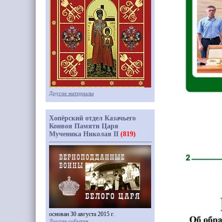
Другие материалы
Хопёрский отдел Казачьего
Конвоя Памяти Царя
Мученика Николая II
(819)
основан 30 августа 2015 г.
Другие события