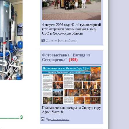
4 августа 2026 года 42-ой гуманитарный
груз отправлен нашим бойцам в зону
СВО в Херсонскую область
Другие фотоальбомы
Фотовыставка "Взгляд из
Сестрорецка"
(195)
Паломническая поездка на Святую гору
Афон. Часть 8
Другие выставки