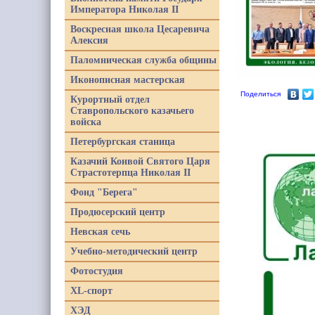
Императора Николая II
Воскресная школа Цесаревича
Алексия
Паломническая служба общины
Иконописная мастерская
Поделиться
Курортный отдел
Ставропольского казачьего
войска
Петербургская станица
Казачий Конвой Святого Царя
Страстотерпца Николая II
Фонд "Берега"
Продюсерский центр
Невская сечь
Учебно-методический центр
Фотостудия
XL-спорт
ХЭД