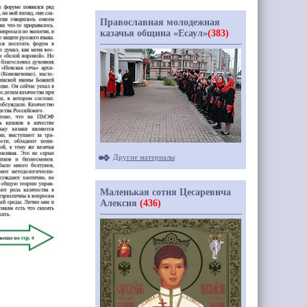
Православная молодежная
казачья община «Есаул»
(383)
Другие материалы
Маленькая сотня Цесаревича
Алексия
(436)