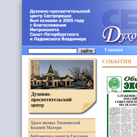
Главная
СОБЫТИЯ
Духовно-
просветительский
центр
Храм иконы Тихвинской
Божией Матери
Библиотека памяти Государя