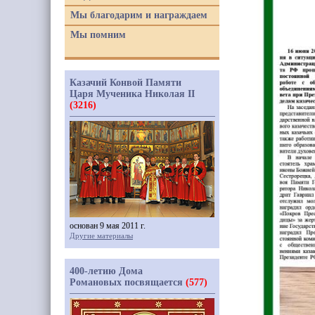
Мы благодарим и награждаем
Мы помним
Казачий Конвой Памяти
Царя Мученика Николая II
(3216)
основан 9 мая 2011 г.
Другие материалы
400-летию Дома
Романовых посвящается
(577)