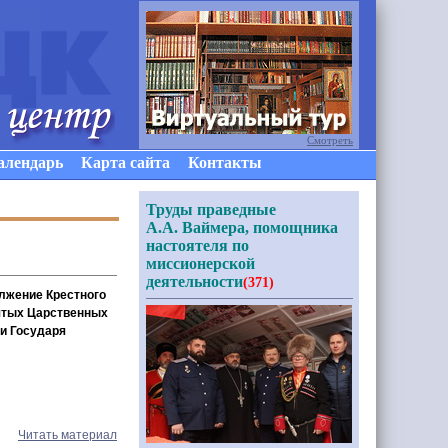
Смотреть
алендарь
Карта сайта
Контакты
Труды праведные
А.А. Ваймера, помощника
настоятеля по
миссионерской
деятельности
(371)
олжение Крестного
ятых Царственных
и Государя
Читать материал