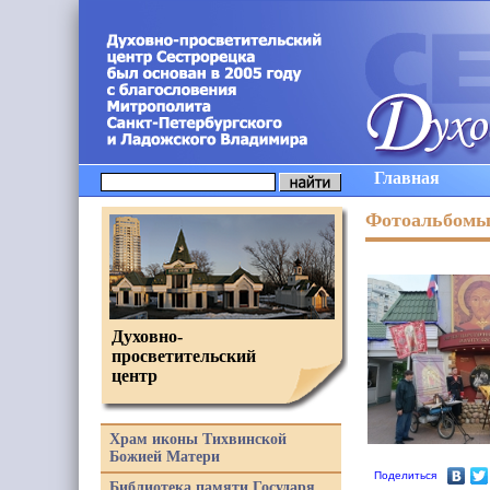
Главная
Фотоальбом
Духовно-
просветительский
центр
Храм иконы Тихвинской
Божией Матери
Поделиться
Библиотека памяти Государя