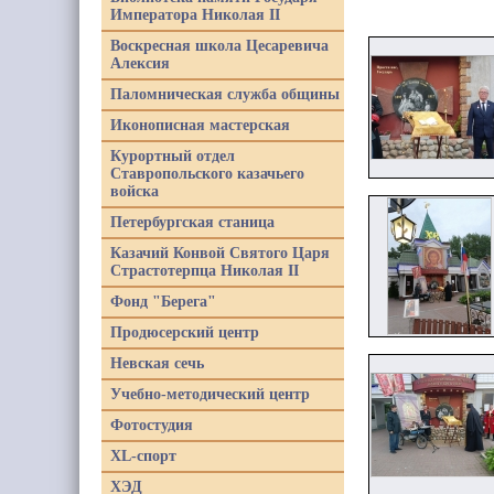
Императора Николая II
Воскресная школа Цесаревича
Алексия
Паломническая служба общины
Иконописная мастерская
Курортный отдел
Ставропольского казачьего
войска
Петербургская станица
Казачий Конвой Святого Царя
Страстотерпца Николая II
Фонд "Берега"
Продюсерский центр
Невская сечь
Учебно-методический центр
Фотостудия
XL-спорт
ХЭД