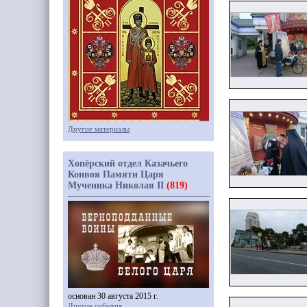
Другие материалы
Хопёрский отдел Казачьего
Конвоя Памяти Царя
Мученика Николая II
(819)
основан 30 августа 2015 г.
Другие события