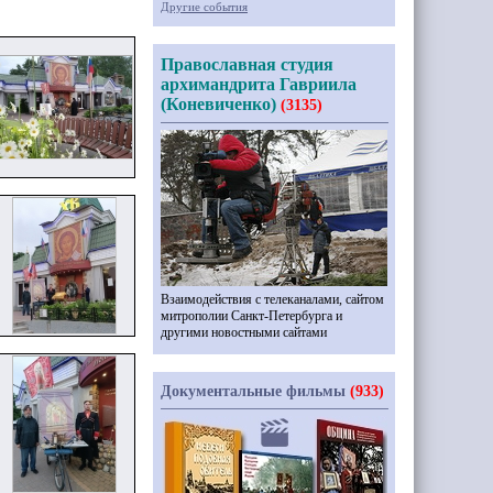
Другие события
Православная студия
архимандрита Гавриила
(Коневиченко)
(3135)
Взаимодействия с телеканалами, сайтом
митрополии Санкт-Петербурга и
другими новостными сайтами
Документальные фильмы
(933)