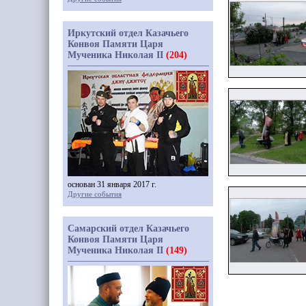
Иркутский отдел Казачьего
Конвоя Памяти Царя
Мученика Николая II
(204)
основан 31 января 2017 г.
Другие события
Самарский отдел Казачьего
Конвоя Памяти Царя
Мученика Николая II
(149)