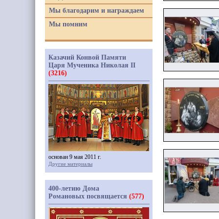
Мы благодарим и награждаем
Мы помним
Казачий Конвой Памяти
Царя Мученика Николая II
(3216)
основан 9 мая 2011 г.
Другие материалы
400-летию Дома
Романовых посвящается
(577)