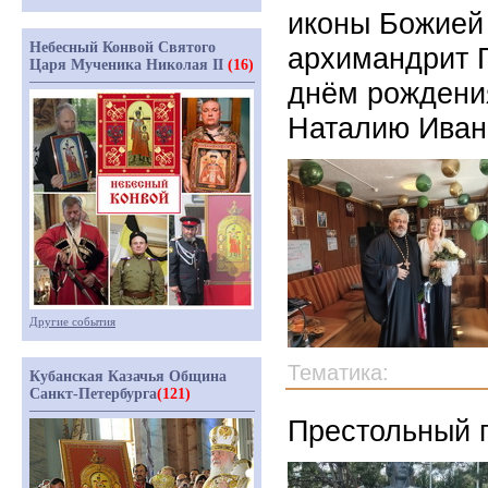
иконы Божией
Небесный Конвой Святого
архимандрит Г
Царя Мученика Николая II
(16)
днём рождени
Наталию Иван
Другие события
Тематика:
Кубанская Казачья Община
Санкт-Петербурга
(121)
Престольный п