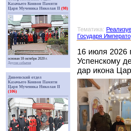
Казачьего Конвоя Памяти
Царя Мученика Николая II
(98)
Тематика:
Реализу
Государя Императо
16 июля 2026 
основан 18 октября 2020 г.
Успенскому д
Другие события
дар икона Цар
Дивеевский отдел
Казачьего Конвоя Памяти
Царя Мученика Николая II
(106)