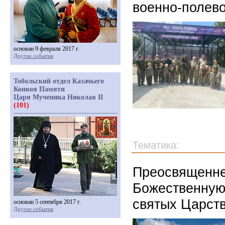
военно-полево
основан 9 февраля 2017 г.
Другие события
Тобольский отдел Казачьего
Конвоя Памяти
Царя Мученика Николая II
(101)
Тематика:
Преосвященне
Божественную
святых Царст
основан 5 сентября 2017 г.
Другие события