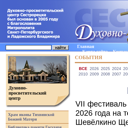
Главная
Карта сайта
Конта
СОБЫТИЯ
ВCE
2026
2025
2024
20
2010
2009
2008
2007
20
Духовно-
просветительский
центр
VII фестиваль
2026 года на 
Храм иконы Тихвинской
Божией Матери
Шевёлкино Ще
Библиотека памяти Государя