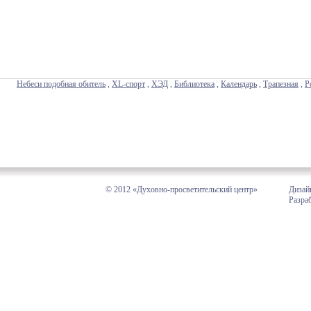
Небеси подобная обитель
,
XL-спорт
,
ХЭД
,
Библиотека
,
Календарь
,
Трапезная
,
Р
© 2012 «Духовно-просветительский центр»
Дизай
Разра