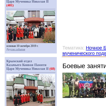
Царя Мученика Николая II
(401)
основан 10 октября 2019 г.
Тематика:
Ночное Б
Другие события
мученического под
Крымский отдел
Боевые занят
Казачьего Конвоя Памяти
Царя Мученика Николая II
(68)