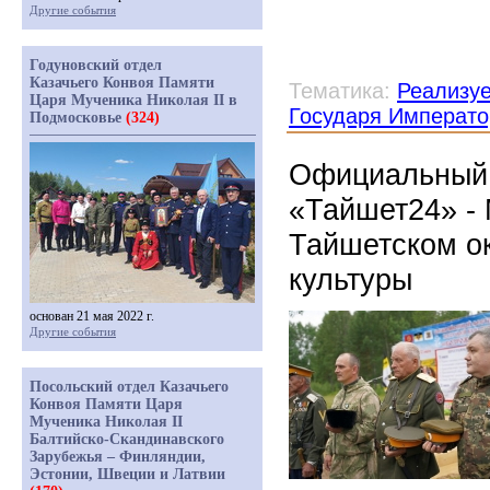
Другие события
Годуновский отдел
Казачьего Конвоя Памяти
Тематика:
Реализу
Царя Мученика Николая II в
Государя Императо
Подмосковье
(324)
Официальный 
«Тайшет24» -
Тайшетском о
культуры
основан 21 мая 2022 г.
Другие события
Посольский отдел Казачьего
Конвоя Памяти Царя
Мученика Николая II
Балтийско-Скандинавского
Зарубежья – Финляндии,
Эстонии, Швеции и Латвии