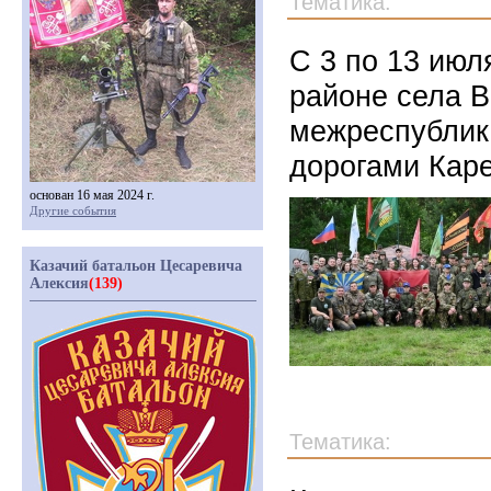
Тематика:
С 3 по 13 июл
районе села В
межреспублик
дорогами Кар
основан 16 мая 2024 г.
Другие события
Казачий батальон Цесаревича
Алексия
(139)
Тематика: