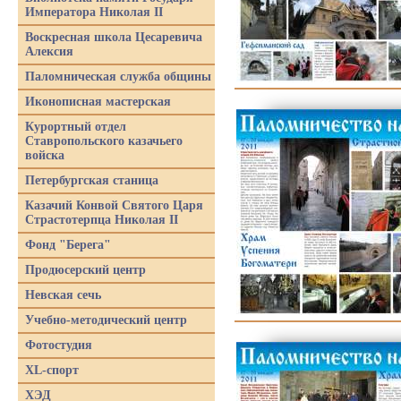
Императора Николая II
Воскресная школа Цесаревича
Алексия
Паломническая служба общины
Иконописная мастерская
Курортный отдел
Ставропольского казачьего
войска
Петербургская станица
Казачий Конвой Святого Царя
Страстотерпца Николая II
Фонд "Берега"
Продюсерский центр
Невская сечь
Учебно-методический центр
Фотостудия
XL-спорт
ХЭД