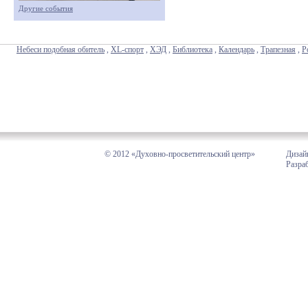
Другие события
Небеси подобная обитель
,
XL-спорт
,
ХЭД
,
Библиотека
,
Календарь
,
Трапезная
,
Р
© 2012 «Духовно-просветительский центр»
Дизай
Разра