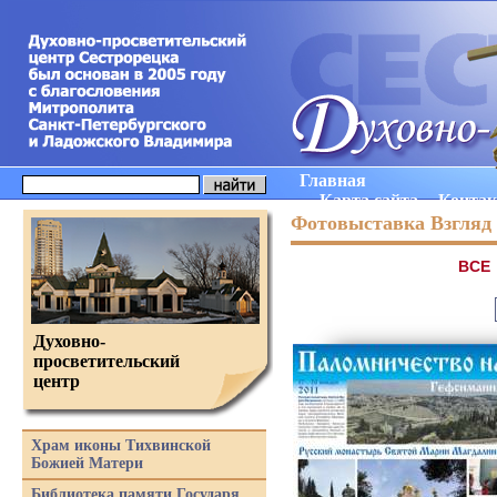
Главная
Карта сайта
Конта
Фотовыставка Взгляд 
ВCE
Духовно-
просветительский
центр
Храм иконы Тихвинской
Божией Матери
Библиотека памяти Государя