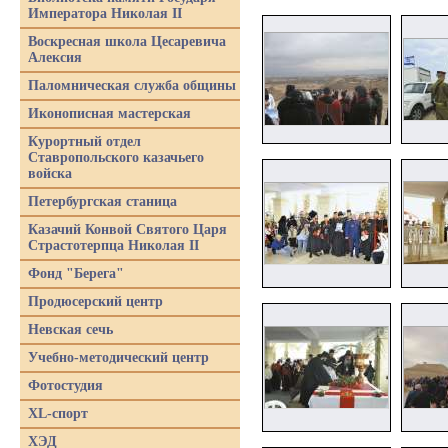
Императора Николая II
Воскресная школа Цесаревича
Алексия
Паломническая служба общины
Иконописная мастерская
Курортный отдел
Ставропольского казачьего
войска
Петербургская станица
Казачий Конвой Святого Царя
Страстотерпца Николая II
Фонд "Берега"
Продюсерский центр
Невская сечь
Учебно-методический центр
Фотостудия
XL-спорт
ХЭД