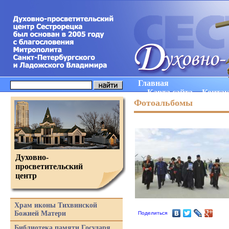
Главная
Карта сайта
Конта
Фотоальбомы
Духовно-
просветительский
центр
Храм иконы Тихвинской
Божией Матери
Поделиться
Библиотека памяти Государя