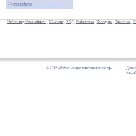
Другие события
Небеси подобная обитель
,
XL-спорт
,
ХЭД
,
Библиотека
,
Календарь
,
Трапезная
,
Р
© 2012 «Духовно-просветительский центр»
Дизай
Разра