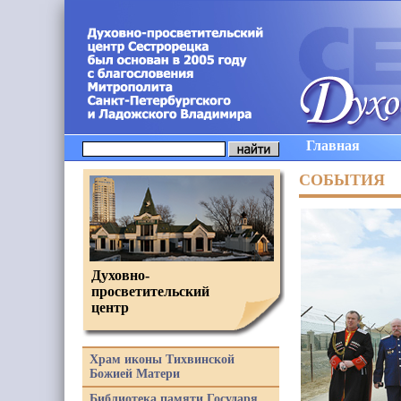
Главная
СОБЫТИЯ
Духовно-
просветительский
центр
Храм иконы Тихвинской
Божией Матери
Библиотека памяти Государя