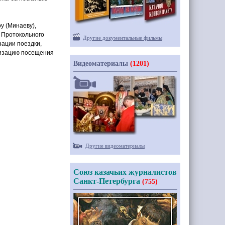
ру
(
Минаеву),
 Протокольного
Другие документальные фильмы
зации поездки,
низацию посещения
Видеоматериалы
(1201)
Другие видеоматериалы
Союз казачьих журналистов
Санкт-Петербурга
(755)