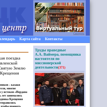
Смотреть
алендарь
Карта сайта
Контакты
Труды праведные
А.А. Ваймера, помощника
ая поездка
настоятеля по
явленской
миссионерской
деятельности
Святую Землю
(371)
 Крещения
мников – казаки
ели, многие
 у истоков
«
Иордана
ь лет занимались
аздника Крещения
отправились
 чтобы принять