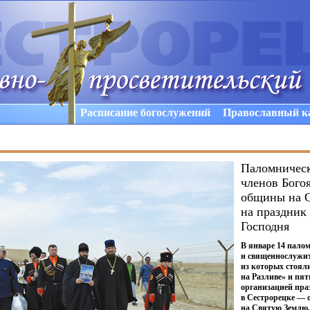
Расписание богослужений
Православный к
Паломническ
членов Бого
общины на 
на праздник
Господня
В январе 14 пало
и священнослужит
из которых стояли
на Разливе» и пят
организацией пр
в Сестрорецке — 
на Святую Землю,