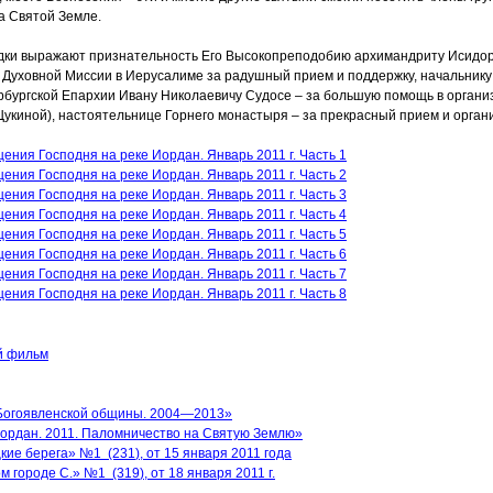
а Святой Земле.
здки выражают признательность Его Высокопреподобию архимандриту Исидо
 Духовной Миссии в Иерусалиме за радушный прием и поддержку, начальнику
бургской Епархии Ивану Николаевичу Судосе – за большую помощь в органи
укиной), настоятельнице Горнего монастыря – за прекрасный прием и орга
ния Господня на реке Иордан. Январь 2011 г. Часть 1
ния Господня на реке Иордан. Январь 2011 г. Часть 2
ния Господня на реке Иордан. Январь 2011 г. Часть 3
ния Господня на реке Иордан. Январь 2011 г. Часть 4
ния Господня на реке Иордан. Январь 2011 г. Часть 5
ния Господня на реке Иордан. Январь 2011 г. Часть 6
ния Господня на реке Иордан. Январь 2011 г. Часть 7
ния Господня на реке Иордан. Январь 2011 г. Часть 8
й фильм
Богоявленской общины. 2004—2013»
ордан. 2011. Паломничество на Святую Землю»
кие берега» №1
(231
), от 15 января 2011 года
ом городе С.» №1
(319
), от 18 января 2011 г.