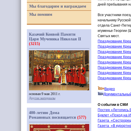
дней пребывания н
Мы благодарим и награждаем
Мы помним
Все участники пое
начальнику Русской
отдела Санкт-Петер
игуменье Георгии
(
Щ
Казачий Конвой Памяти
Святых мест.
Царя Мученика Николая II
Празднование Креще
(3215)
Празднование Креще
Празднование Креще
Празднование Креще
Празднование Креще
Празднование Креще
Празднование Креще
Празднование Креще
Видео
основан 9 мая 2011 г.
Документальны
Другие материалы
О событии в СМИ
Постер
«
Летопись 
400-летию Дома
Буклет
«
Поход на И
Романовых посвящается
(577)
Газета
«
Сестрорец
Газета
«
В курортн