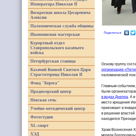
Императора Николая II
Воскресная школа Цесаревича
Алексия
Паломническая служба общины
Поделиться
Иконописная мастерская
Курортный отдел
Ставропольского казачьего
войска
Петербургская станица
Основу группу сост
Казачий Конвой Святого Царя
организации
«
Пете
Страстотерпца Николая II
паломнической пое
Фонд "Берега"
Главным событием д
Продюсерский центр
были организатора
в водах Днепра
. А 
Невская сечь
место крещения Ии
приезжают в январе
Учебно-методический центр
в решении властей 
Фотостудия
находился Президе
XL-спорт
Храм Вознесения Х
ХЭД
могила Богородицы,