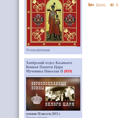
Видео
Ф
Другие материалы
Хопёрский отдел Казачьего
Конвоя Памяти Царя
Мученика Николая II
(819)
основан 30 августа 2015 г.
Другие события