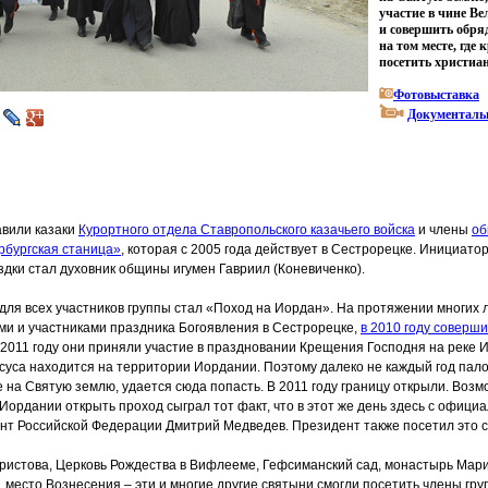
участие в чине В
и совершить обря
на том месте, где 
посетить христиа
Фотовыставка
Документаль
авили казаки
Курортного отдела Ставропольского казачьего войска
и члены
об
рбургская станица»
, которая с 2005 года действует в Сестрорецке. Инициато
здки стал духовник общины игумен Гавриил
(
Коневиченко).
ля всех участников группы стал
«
Поход на Иордан». На протяжении многих 
ми и участниками праздника Богоявления в Сестрорецке,
в 2010 году соверш
в 2011 году они приняли участие в праздновании Крещения Господня на реке 
суса находится на территории Иордании. Поэтому далеко не каждый год пал
 на Святую землю, удается сюда попасть. В 2011 году границу открыли. Воз
Иордании открыть проход сыграл тот факт, что в этот же день здесь с офици
нт Российской Федерации Дмитрий Медведев. Президент также посетил это с
ристова, Церковь Рождества в Вифлееме, Гефсиманский сад, монастырь Мар
 место Вознесения – эти и многие другие святыни смогли посетить члены гру