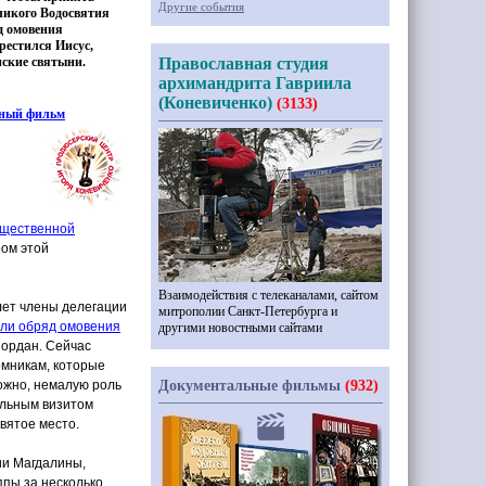
Другие события
еликого Водосвятия
д омовения
крестился Иисус,
нские святыни.
Православная студия
архимандрита Гавриила
(Коневиченко)
(3133)
ный фильм
щественной
ром этой
Взаимодействия с телеканалами, сайтом
лет члены делегации
митрополии Санкт-Петербурга и
или обряд омовения
другими новостными сайтами
Иордан. Сейчас
омникам, которые
можно, немалую роль
Документальные фильмы
(932)
альным визитом
вятое место.
ии Магдалины,
ппы за несколько