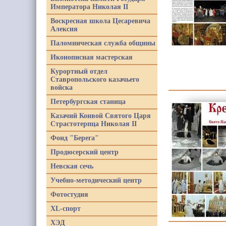
Императора Николая II
Воскресная школа Цесаревича
Алексия
Паломническая служба общины
Иконописная мастерская
Курортный отдел
Ставропольского казачьего
войска
Петербургская станица
Казачий Конвой Святого Царя
Страстотерпца Николая II
Фонд "Берега"
Продюсерский центр
Невская сечь
Учебно-методический центр
Фотостудия
XL-спорт
ХЭД