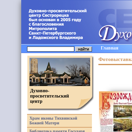
Главная
Фотовыставка
Духовно-
просветительский
центр
Храм иконы Тихвинской
Божией Матери
Библиотека памяти Государя