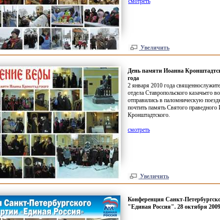
смотреть
Увеличить
День памяти Иоанна Кронштадтско
года
2 января 2010 года священнослужите
отдела Ставропольского казачьего в
отправились в паломническую поезд
почтить память Святого праведного
Кронштадтского.
смотреть
Увеличить
Конференция Санкт-Петербургско
"Единая Россия". 28 октября 2009