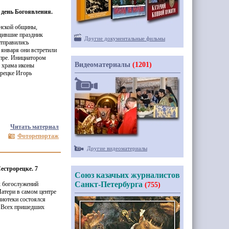
 день Богоявления.
енской общины,
одившие праздник
Другие документальные фильмы
отправились
 января они встретили
пре. Инициатором
Видеоматериалы
(1201)
р храма иконы
рецке Игорь
Читать материал
Фоторепортаж
Другие видеоматериалы
естрорецке. 7
Союз казачьих журналистов
Санкт-Петербурга
х богослужений
(755)
атери в самом центре
лиотеки состоялся
. Всех пришедших