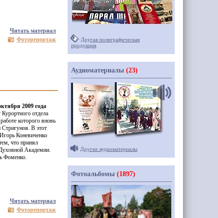
Читать материал
Фоторепортаж
Другая полиграфическая
продукция
Аудиоматериалы
(23)
октября 2009 года
г Курортного отдела
 работе которого вновь
 Стригунов. В этот
 Игорь Коневиченко
тем, что принял
Другие аудиоматериалы
 Духовной Академии.
ь Фоменко.
Фотоальбомы
(1897)
Читать материал
Фоторепортаж