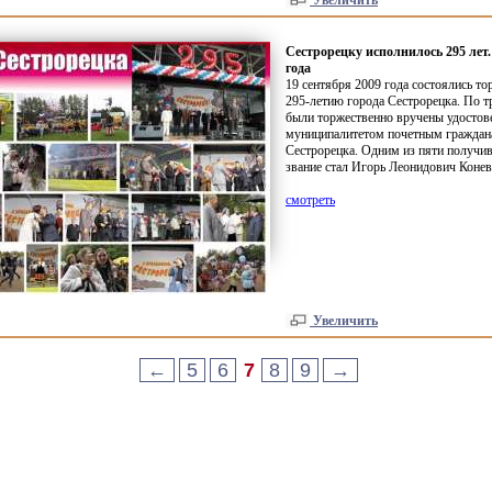
Увеличить
Сестрорецку исполнилось 295 лет.
года
19 сентября 2009 года состоялись т
295-летию города Сестрорецка. По тр
были торжественно вручены удостов
муниципалитетом почетным граждан
Сестрорецка. Одним из пяти получи
звание стал Игорь Леонидович Конев
смотреть
Увеличить
←
5
6
7
8
9
→