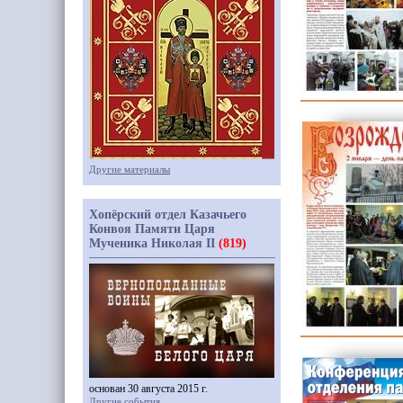
Другие материалы
Хопёрский отдел Казачьего
Конвоя Памяти Царя
Мученика Николая II
(819)
основан 30 августа 2015 г.
Другие события