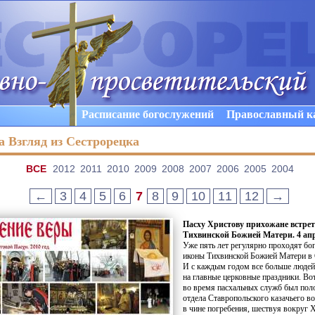
Расписание богослужений
Православный к
 Взгляд из Сестрорецка
ВCE
2012
2011
2010
2009
2008
2007
2006
2005
2004
←
3
4
5
6
7
8
9
10
11
12
→
Пасху Христову прихожане встре
Тихвинской Божией Матери. 4 апр
Уже пять лет регулярно проходят бо
иконы Тихвинской Божией Матери в 
И с каждым годом все больше людей 
на главные церковные праздники. Вот
во время пасхальных служб был пол
отдела Ставропольского казачьего в
в чине погребения, шествуя вокруг 