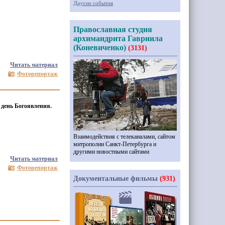
Другие события
Православная студия
архимандрита Гавриила
(Коневиченко)
(3131)
Читать материал
Фоторепортаж
 день Богоявления.
Взаимодействия с телеканалами, сайтом
митрополии Санкт-Петербурга и
другими новостными сайтами
Читать материал
Фоторепортаж
Документальные фильмы
(931)