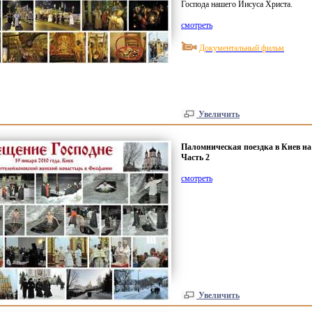
Господа нашего Иисуса Христа.
смотреть
Документальный фильм
Увеличить
Паломническая поездка в Киев на
Часть 2
смотреть
Увеличить