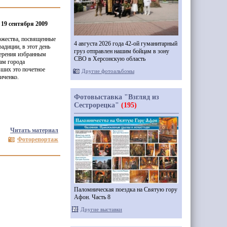
 19 сентября 2009
оржества, посвященные
4 августа 2026 года 42-ой гуманитарный
адиции, в этот день
груз отправлен нашим бойцам в зону
ерения избранным
СВО в Херсонскую область
ам города
вших это почетное
Другие фотоальбомы
иченко.
Фотовыставка "Взгляд из
Сестрорецка"
(195)
Читать материал
Фоторепортаж
Паломническая поездка на Святую гору
Афон. Часть 8
Другие выставки