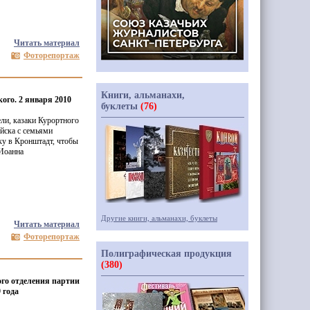
Читать материал
Фоторепортаж
Книги, альманахи,
го. 2 января 2010
буклеты
(76)
ли, казаки Курортного
ойска с семьями
ку в Кронштадт, чтобы
 Иоанна
Другие книги, альманахи, буклеты
Читать материал
Фоторепортаж
Полиграфическая продукция
(380)
го отделения партии
 года