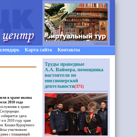
Смотреть
алендарь
Карта сайта
Контакты
Труды праведные
А.А. Ваймера, помощника
настоятеля по
миссионерской
деятельности
(371)
тили в храме иконы
еля 2010 года
гослужения в храме
Сестрорецке.
собирается здесь
 и в 2010 году храм
он. Казаки Курортного
ойска участвовали
Храма с плащаницей