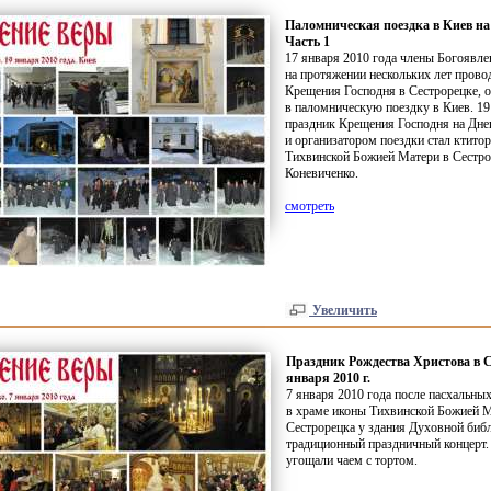
Паломническая поездка в Киев на
Часть 1
17 января 2010 года члены Богоявл
на протяжении нескольких лет пров
Крещения Господня в Сестрорецке, 
в паломническую поездку в Киев. 19
праздник Крещения Господня на Дне
и организатором поездки стал ктито
Тихвинской Божией Матери в Сестро
Коневиченко.
смотреть
Увеличить
Праздник Рождества Христова в С
января 2010 г.
7 января 2010 года после пасхальны
в храме иконы Тихвинской Божией М
Сестрорецка у здания Духовной биб
традиционный праздничный концерт
угощали чаем с тортом.