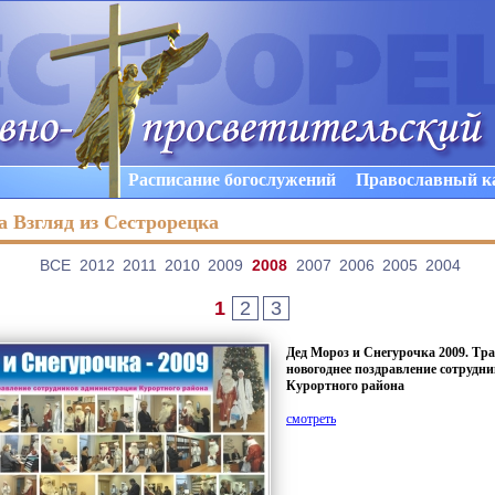
Расписание богослужений
Православный к
 Взгляд из Сестрорецка
ВCE
2012
2011
2010
2009
2008
2007
2006
2005
2004
1
2
3
Дед Мороз и Снегурочка 2009. Тр
новогоднее поздравление сотрудн
Курортного района
смотреть