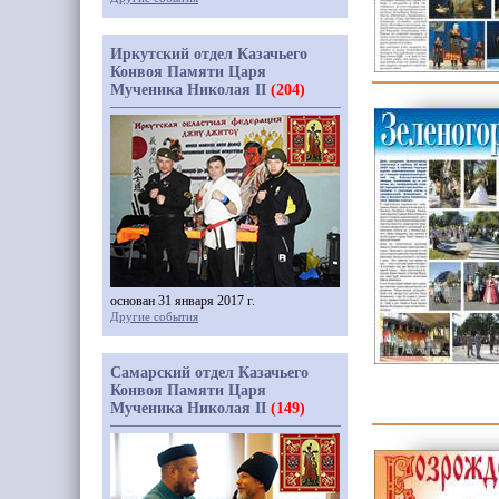
Иркутский отдел Казачьего
Конвоя Памяти Царя
Мученика Николая II
(204)
основан 31 января 2017 г.
Другие события
Самарский отдел Казачьего
Конвоя Памяти Царя
Мученика Николая II
(149)