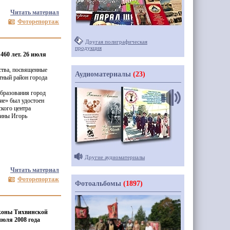
Читать материал
Фоторепортаж
Другая полиграфическая
продукция
460 лет. 26 июля
ства, посвященные
Аудиоматериалы
(23)
тный район города
бразования город
ие» был удостоен
кого центра
щины Игорь
Другие аудиоматериалы
Читать материал
Фоторепортаж
Фотоальбомы
(1897)
коны Тихвинской
июля 2008 года