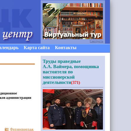
Смотреть
алендарь
Карта сайта
Контакты
Труды праведные
А.А. Ваймера, помощника
настоятеля по
миссионерской
деятельности
(371)
адиционное
иков администрации
Фоторепортаж