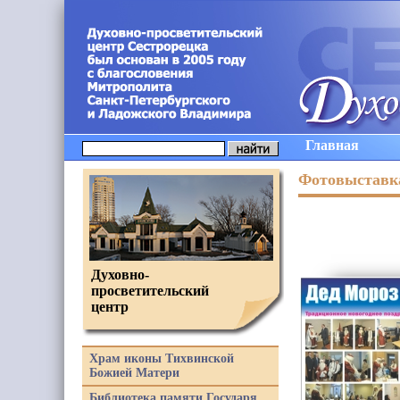
Главная
Фотовыставка
Духовно-
просветительский
центр
Храм иконы Тихвинской
Божией Матери
Библиотека памяти Государя