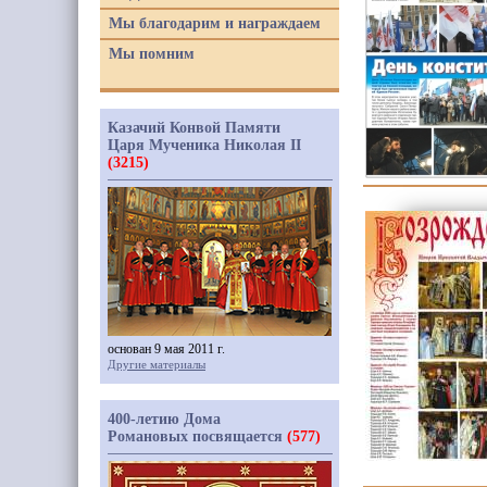
Мы благодарим и награждаем
Мы помним
Казачий Конвой Памяти
Царя Мученика Николая II
(3215)
основан 9 мая 2011 г.
Другие материалы
400-летию Дома
Романовых посвящается
(577)