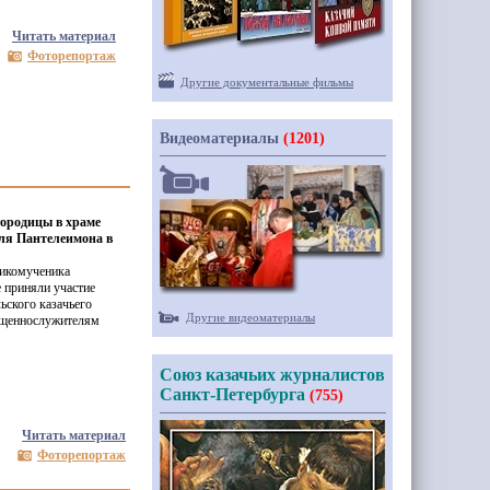
Читать материал
Фоторепортаж
Другие документальные фильмы
Видеоматериалы
(1201)
ородицы в храме
еля Пантелеимона в
ликомученика
 приняли участие
ьского казачьего
Другие видеоматериалы
вященнослужителям
Союз казачьих журналистов
Санкт-Петербурга
(755)
Читать материал
Фоторепортаж