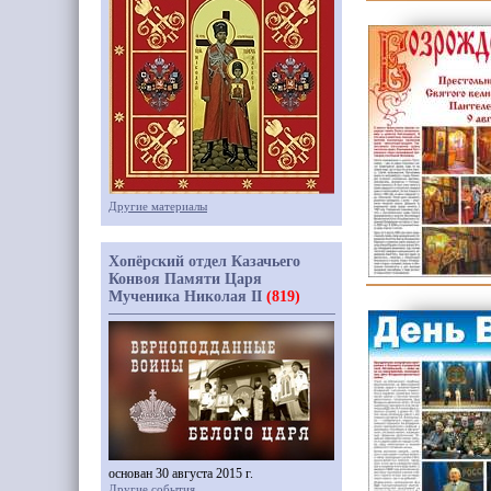
Другие материалы
Хопёрский отдел Казачьего
Конвоя Памяти Царя
Мученика Николая II
(819)
основан 30 августа 2015 г.
Другие события