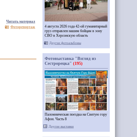
Читать материал
4 августа 2026 года 42-ой гуманитарный
Фоторепортаж
груз отправлен нашим бойцам в зону
СВО в Херсонскую область
Другие фотоальбомы
Фотовыставка "Взгляд из
Сестрорецка"
(195)
Паломническая поездка на Святую гору
Афон. Часть 8
Другие выставки