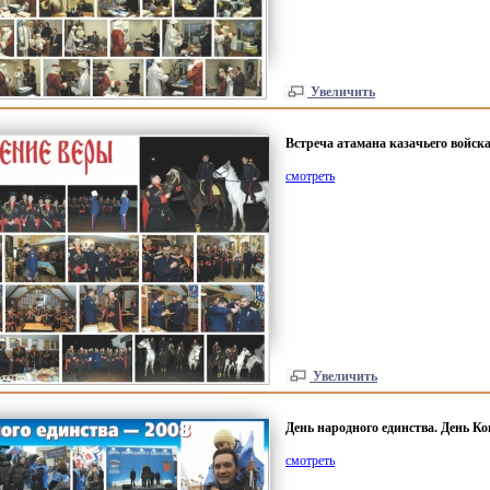
Увеличить
Встреча атамана казачьего войска
смотреть
Увеличить
День народного единства. День Ко
смотреть