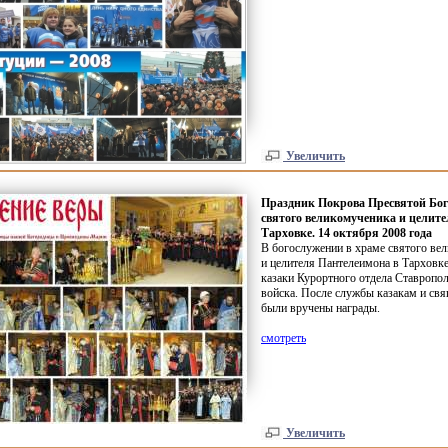
Увеличить
Праздник Покрова Пресвятой Бог
святого великомученика и целит
Тарховке. 14 октября 2008 года
В богослужении в храме святого ве
и целителя Пантелеимона в Тарховке
казаки Курортного отдела Ставропол
войска. После службы казакам и с
были вручены награды.
смотреть
Увеличить