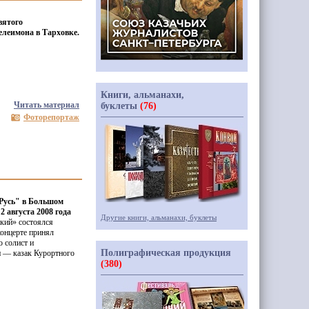
вятого
леимона в Тарховке.
Книги, альманахи,
Читать материал
буклеты
(76)
Фоторепортаж
Русь" в Большом
 августа 2008 года
Другие книги, альманахи, буклеты
кий» состоялся
онцерте принял
о солист и
Полиграфическая продукция
 — казак Курортного
(380)