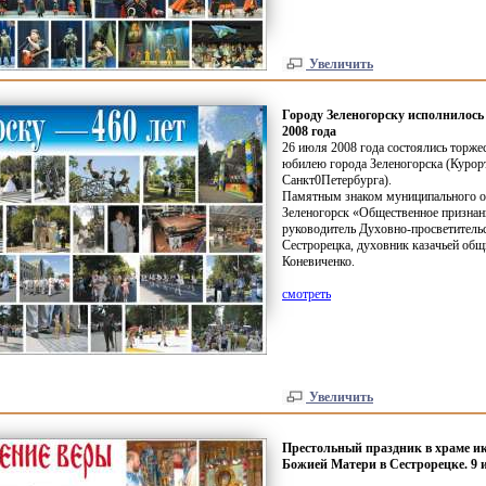
Увеличить
Городу Зеленогорску исполнилось 
2008 года
26 июля 2008 года состоялись торже
юбилею города Зеленогорска
(
Курор
Санкт0Петербурга).
Памятным знаком муниципального о
Зеленогорск
«
Общественное признан
руководитель Духовно-просветительс
Сестрорецка, духовник казачьей об
Коневиченко.
смотреть
Увеличить
Престольный праздник в храме и
Божией Матери в Сестрорецке. 9 