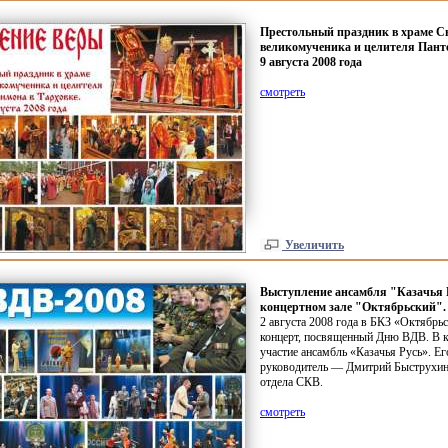
Престольный праздник в храме С
великомученика и целителя Панте
9 августа 2008 года
смотреть
Увеличить
Выступление ансамбля "Казачья 
концертном зале "Октябрьский". 2
2 августа 2008 года в БКЗ
«
Октябрьс
концерт, посвященный Дню ВДВ. В к
участие ансамбль
«
Казачья Русь». Ег
руководитель — Дмитрий Быструхин
отдела СКВ.
смотреть