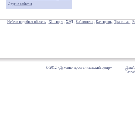
Другие события
Небеси подобная обитель
,
XL-спорт
,
ХЭД
,
Библиотека
,
Календарь
,
Трапезная
,
Р
© 2012 «Духовно-просветительский центр»
Дизай
Разра