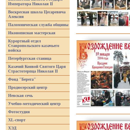
Императора Николая II
Воскресная школа Цесаревича
Алексия
Паломническая служба общины
Иконописная мастерская
Курортный отдел
Ставропольского казачьего
войска
Петербургская станица
Казачий Конвой Святого Царя
Страстотерпца Николая II
Фонд "Берега"
Продюсерский центр
Невская сечь
Учебно-методический центр
Фотостудия
XL-спорт
ХЭД