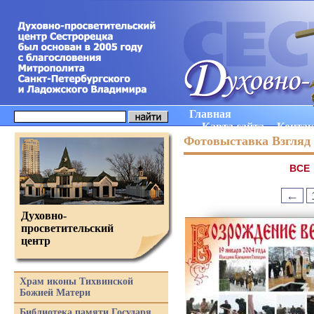
Главная
Карта сайта
Конта
Фотовыставка Взгляд 
ВCE
←
Духовно-
просветительский
центр
Храм иконы Тихвинской
Божией Матери
Библиотека памяти Государя