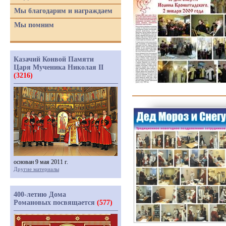
Мы благодарим и награждаем
Мы помним
Казачий Конвой Памяти
Царя Мученика Николая II
(3216)
основан 9 мая 2011 г.
Другие материалы
400-летию Дома
Романовых посвящается
(577)