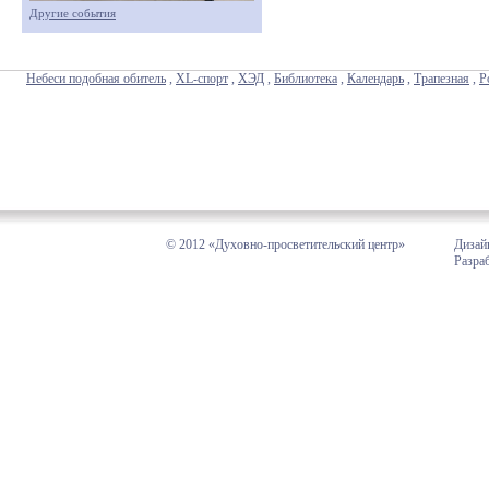
Другие события
Небеси подобная обитель
,
XL-спорт
,
ХЭД
,
Библиотека
,
Календарь
,
Трапезная
,
Р
© 2012 «Духовно-просветительский центр»
Дизай
Разра