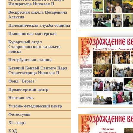
Императора Николая II
Воскресная школа Цесаревича
Алексия
Паломническая служба общины
Иконописная мастерская
Курортный отдел
Ставропольского казачьего
войска
Петербургская станица
Казачий Конвой Святого Царя
Страстотерпца Николая II
Фонд "Берега"
Продюсерский центр
Невская сечь
Учебно-методический центр
Фотостудия
XL-спорт
ХЭД