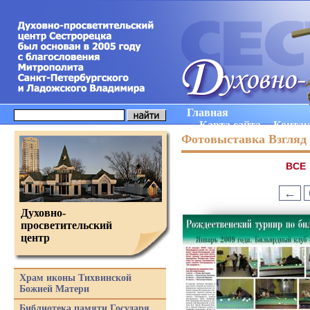
Главная
Карта сайта
Конта
Фотовыставка Взгляд 
ВCE
←
Духовно-
просветительский
центр
Храм иконы Тихвинской
Божией Матери
Библиотека памяти Государя