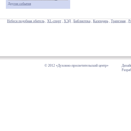
Другие события
Небеси подобная обитель
,
XL-спорт
,
ХЭД
,
Библиотека
,
Календарь
,
Трапезная
,
Р
© 2012 «Духовно-просветительский центр»
Дизай
Разра