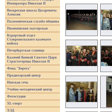
Императора Николая II
Воскресная школа Цесаревича
Алексия
Паломническая служба общины
Иконописная мастерская
Курортный отдел
Ставропольского казачьего
войска
Петербургская станица
Казачий Конвой Святого Царя
Страстотерпца Николая II
Фонд "Берега"
Продюсерский центр
Невская сечь
Учебно-методический центр
Фотостудия
XL-спорт
ХЭД