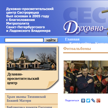
Главная
Карта сайта
Конта
Фотоальбомы
Духовно-
просветительский
центр
Храм иконы Тихвинской
Божией Матери
Поделиться
Библиотека памяти Государя