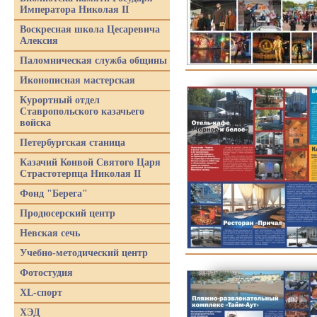
Императора Николая II
Воскресная школа Цесаревича
Алексия
Паломническая служба общины
Иконописная мастерская
Курортный отдел
Ставропольского казачьего
войска
Петербургская станица
Казачий Конвой Святого Царя
Страстотерпца Николая II
Фонд "Берега"
Продюсерский центр
Невская сечь
Учебно-методический центр
Фотостудия
XL-спорт
ХЭД