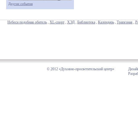
Другие события
Небеси подобная обитель
,
XL-спорт
,
ХЭД
,
Библиотека
,
Календарь
,
Трапезная
,
Р
© 2012 «Духовно-просветительский центр»
Дизай
Разра