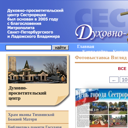
Главная
Карта сайта
Конта
Фотовыставка Взгляд 
ВCE
←
10
Духовно-
просветительский
центр
Храм иконы Тихвинской
Божией Матери
Библиотека памяти Государя