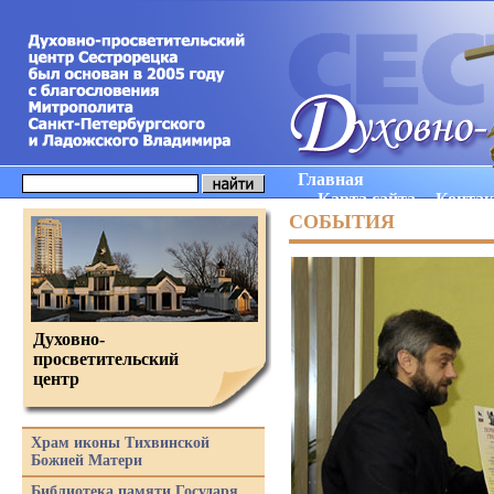
Главная
Карта сайта
Конта
СОБЫТИЯ
Духовно-
просветительский
центр
Храм иконы Тихвинской
Божией Матери
Библиотека памяти Государя