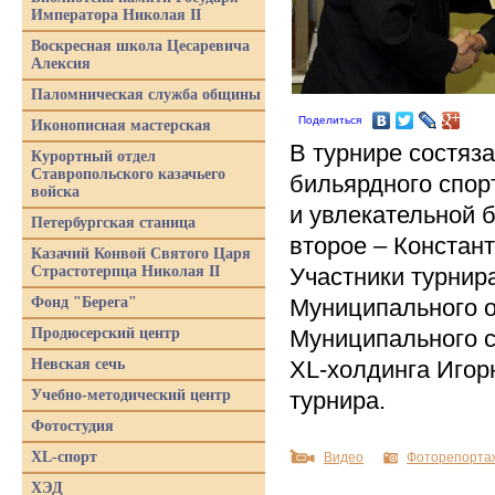
Императора Николая II
Воскресная школа Цесаревича
Алексия
Паломническая служба общины
Поделиться
Иконописная мастерская
В турнире состяза
Курортный отдел
Ставропольского казачьего
бильярдного спор
войска
и увлекательной 
Петербургская станица
второе – Констан
Казачий Конвой Святого Царя
Страстотерпца Николая II
Участники турнир
Фонд "Берега"
Муниципального о
Продюсерский центр
Муниципального 
Невская сечь
XL-холдинга Игор
Учебно-методический центр
турнира.
Фотостудия
XL-спорт
Видео
Фоторепорта
ХЭД