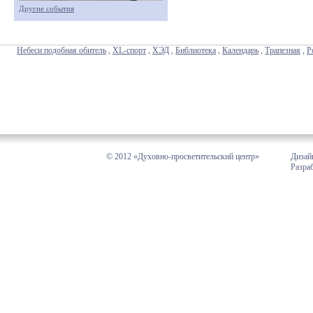
Другие события
Небеси подобная обитель
,
XL-спорт
,
ХЭД
,
Библиотека
,
Календарь
,
Трапезная
,
Р
© 2012 «Духовно-просветительский центр»
Дизай
Разра