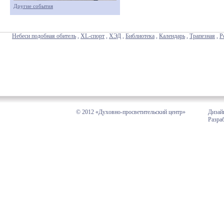
Другие события
Небеси подобная обитель
,
XL-спорт
,
ХЭД
,
Библиотека
,
Календарь
,
Трапезная
,
Р
© 2012 «Духовно-просветительский центр»
Дизай
Разра