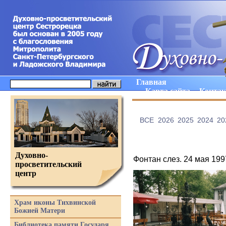
Главная
Карта сайта
Конта
ВCE
2026
2025
2024
20
Духовно-
Фонтан слез. 24 мая 199
просветительский
центр
Храм иконы Тихвинской
Божией Матери
Библиотека памяти Государя