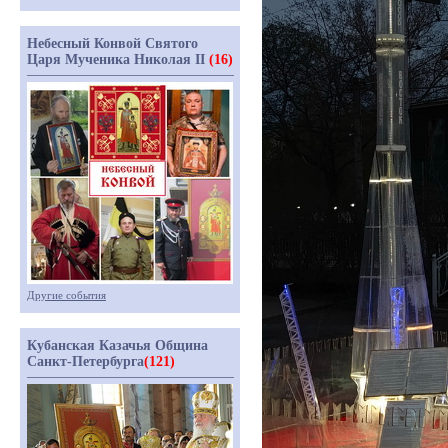
Небесный Конвой Святого
Царя Мученика Николая II
(16)
Другие события
Кубанская Казачья Община
Санкт-Петербурга
(121)