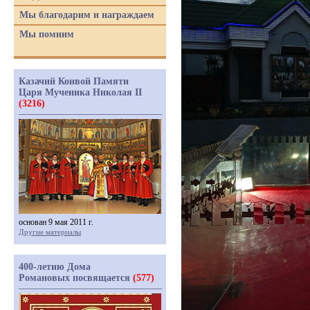
Мы благодарим и награждаем
Мы помним
Казачий Конвой Памяти
Царя Мученика Николая II
(3216)
основан 9 мая 2011 г.
Другие материалы
400-летию Дома
Романовых посвящается
(577)