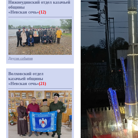
Нижнеудинский отдел казачьей
общины
«Невская сечь»
(12)
Другие события
Волховский отдел
казачьей общины
«Невская сечь»
(21)