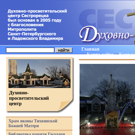
Главная
Карта сайта
Конта
Духовно-
просветительский
центр
Храм иконы Тихвинской
Божией Матери
Библиотека памяти Государя