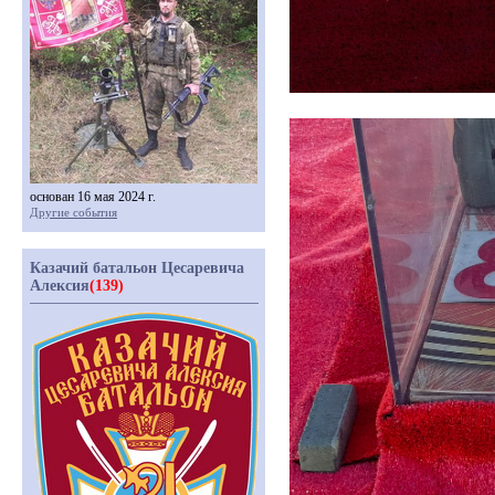
основан 16 мая 2024 г.
Другие события
Казачий батальон Цесаревича
Алексия
(139)