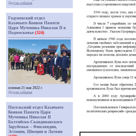
Другие события
Годуновский отдел
Казачьего Конвоя Памяти
Царя Мученика Николая II в
Подмосковье
(324)
основан 21 мая 2022 г.
Другие события
Посольский отдел Казачьего
Конвоя Памяти Царя
Мученика Николая II
Балтийско-Скандинавского
Зарубежья – Финляндии,
Эстонии, Швеции и Латвии