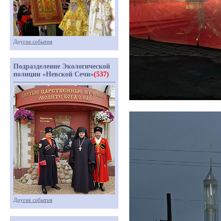
Другие события
Подразделение Экологической
полиции «Невской Сечи»
(537)
Другие события