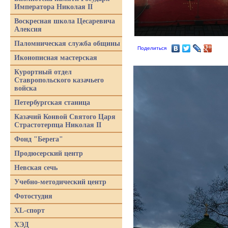
Императора Николая II
Воскресная школа Цесаревича
Алексия
Паломническая служба общины
Поделиться
Иконописная мастерская
Курортный отдел
Ставропольского казачьего
войска
Петербургская станица
Казачий Конвой Святого Царя
Страстотерпца Николая II
Фонд "Берега"
Продюсерский центр
Невская сечь
Учебно-методический центр
Фотостудия
XL-спорт
ХЭД