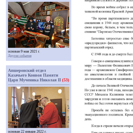
основан 9 мая 2021 г.
Другие события
Апшеронский отдел
Казачьего Конвоя Памяти
Царя Мученика Николая II
(53)
основан 22 января 2022 г.