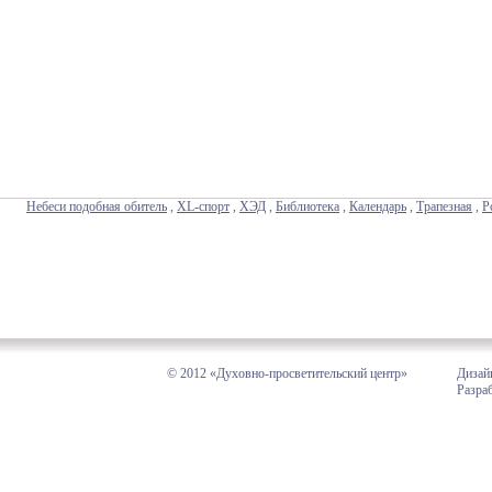
Небеси подобная обитель
,
XL-спорт
,
ХЭД
,
Библиотека
,
Календарь
,
Трапезная
,
Р
© 2012 «Духовно-просветительский центр»
Дизай
Разра