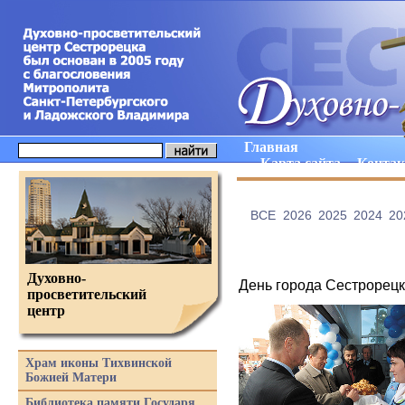
Главная
Карта сайта
Конта
ВCE
2026
2025
2024
20
Духовно-
День города Сестрорецк
просветительский
центр
Храм иконы Тихвинской
Божией Матери
Библиотека памяти Государя