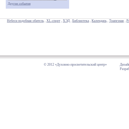
Другие события
Небеси подобная обитель
,
XL-спорт
,
ХЭД
,
Библиотека
,
Календарь
,
Трапезная
,
Р
© 2012 «Духовно-просветительский центр»
Дизай
Разра