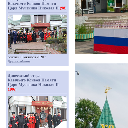
Казачьего Конвоя Памяти
Царя Мученика Николая II
(98)
основан 18 октября 2020 г.
Другие события
Дивеевский отдел
Казачьего Конвоя Памяти
Царя Мученика Николая II
(106)