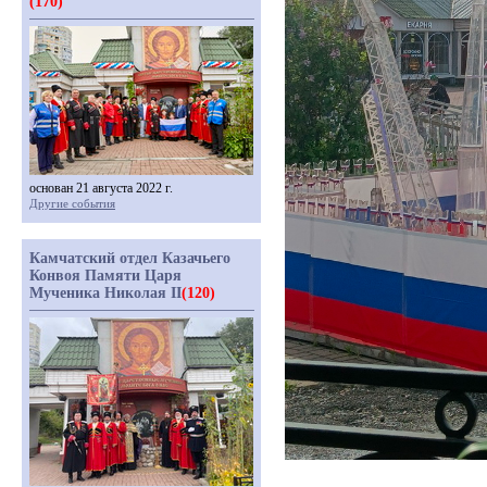
(170)
основан 21 августа 2022 г.
Другие события
Камчатский отдел Казачьего
Конвоя Памяти Царя
Мученика Николая II
(120)