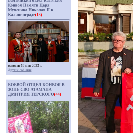
Балтийский отдел Казачьего
Конвоя Памяти Царя
Мученика Николая II в
Калининграде
(13)
основан 19 мая 2023 г.
Другие события
БОЕВОЙ ОТДЕЛ КОНВОЯ В
ЗОНЕ СВО АТАМАНА
ДМИТРИЯ ТЕРСКОГО
(44)