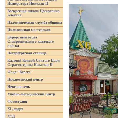
Императора Николая II
Воскресная школа Цесаревича
Алексия
Паломническая служба общины
Иконописная мастерская
Курортный отдел
Ставропольского казачьего
войска
Петербургская станица
Казачий Конвой Святого Царя
Страстотерпца Николая II
Фонд "Берега"
Продюсерский центр
Невская сечь
Учебно-методический центр
Фотостудия
XL-спорт
ХЭД