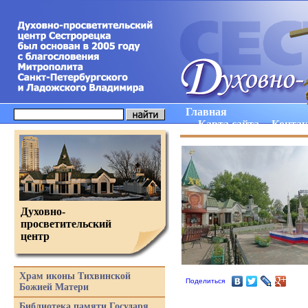
Главная
Карта сайта
Конта
Духовно-
просветительский
центр
Храм иконы Тихвинской
Поделиться
Божией Матери
Библиотека памяти Государя