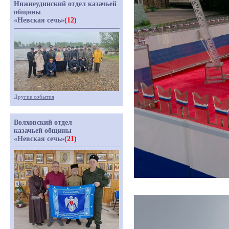
Нижнеудинский отдел казачьей
общины
«Невская сечь»
(12)
Другие события
Волховский отдел
казачьей общины
«Невская сечь»
(21)