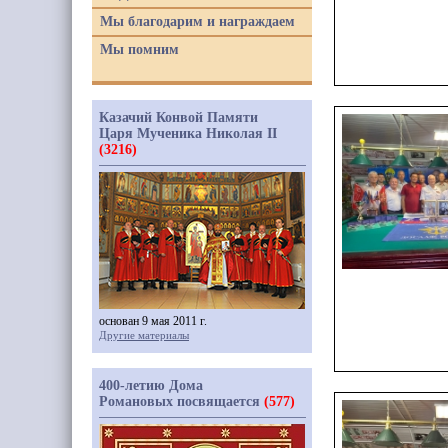
Мы благодарим и награждаем
Мы помним
Казачий Конвой Памяти
Царя Мученика Николая II
(3216)
основан 9 мая 2011 г.
Другие материалы
400-летию Дома
Романовых посвящается
(577)