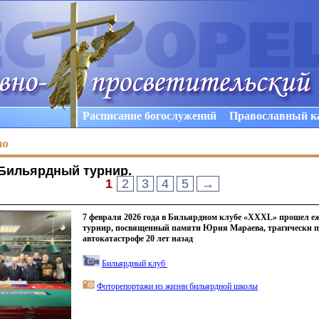
Расписание богослужений
Православный к
но
Бильярдный турнир
.
1
2
3
4
5
→
7 февраля 2026 года в Бильярдном клубе «XXXL» прошел е
турнир, посвященный памяти Юрия Мараева, трагически п
автокатастрофе 20 лет назад
Бильярдный клуб
Фоторепортажи из жизни бильярдной школы