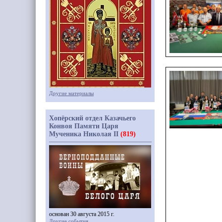
Другие материалы
Хопёрский отдел Казачьего
Конвоя Памяти Царя
Мученика Николая II
(819)
основан 30 августа 2015 г.
Другие события