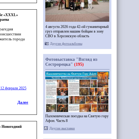
убе «XXXL»
раева
4 августа 2026 года 42-ой гуманитарный
трагедия
груз отправлен нашим бойцам в зону
роисшествии
СВО в Херсонскую область
 житель города
Другие фотоальбомы
Фотовыставка "Взгляд из
Сестрорецка"
(195)
 12 февраля 2025
Далее
Паломническая поездка на Святую гору
Афон. Часть 8
я Новогодний
Другие выставки