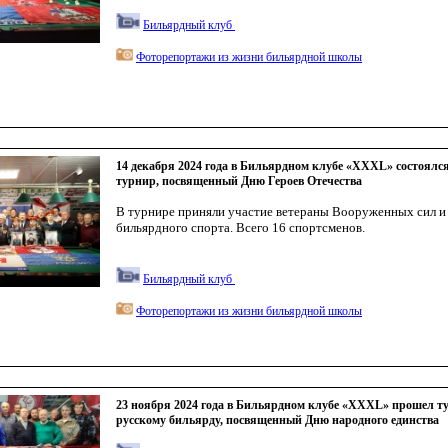
Бильярдный клуб
Фоторепортажи из жизни бильярдной школы
14 декабря 2024 года в Бильярдном клубе «XXXL» состоял
турнир, посвященный Дню Героев Отечества
В турнире приняли участие ветераны Вооруженных сил и
бильярдного спорта. Всего 16 спортсменов.
Бильярдный клуб
Фоторепортажи из жизни бильярдной школы
23 ноября 2024 года в Бильярдном клубе «XXXL» прошел т
русскому бильярду, посвященный Дню народного единства