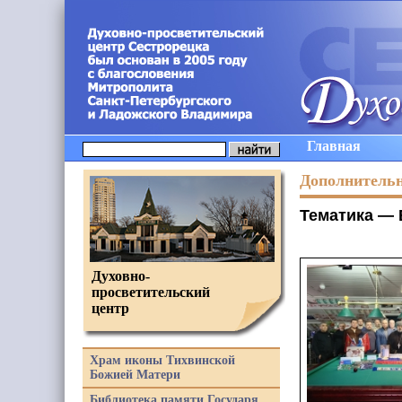
Главная
Дополнитель
Тематика —
Духовно-
просветительский
центр
Храм иконы Тихвинской
Божией Матери
Библиотека памяти Государя