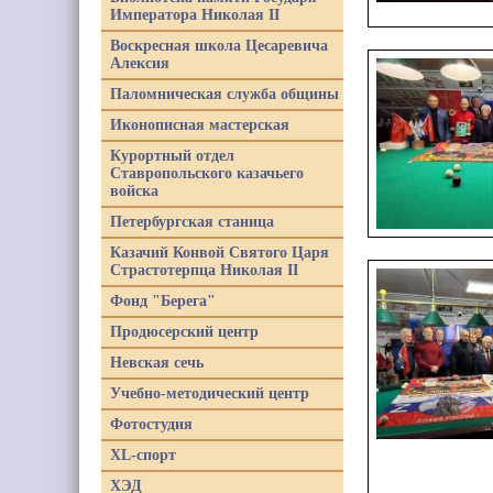
Императора Николая II
Воскресная школа Цесаревича
Алексия
Паломническая служба общины
Иконописная мастерская
Курортный отдел
Ставропольского казачьего
войска
Петербургская станица
Казачий Конвой Святого Царя
Страстотерпца Николая II
Фонд "Берега"
Продюсерский центр
Невская сечь
Учебно-методический центр
Фотостудия
XL-спорт
ХЭД