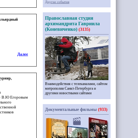
Другие события
Православная студия
бильярдный
архимандрита Гавриила
(Коневиченко)
(3135)
Далее
турнир,
Взаимодействия с телеканалами, сайтом
митрополии Санкт-Петербурга и
м
другими новостными сайтами
» В.Ю Егоровым
льного
рственной
Документальные фильмы
(933)
астников