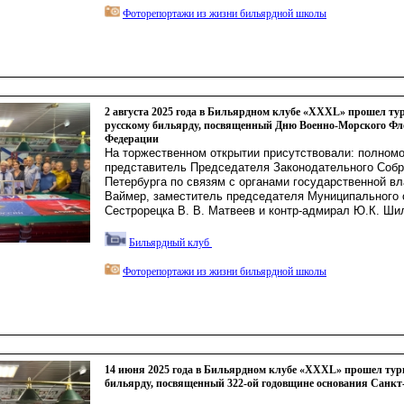
Фоторепортажи из жизни бильярдной школы
2 августа 2025 года в Бильярдном клубе «ХХХL» прошел ту
русскому бильярду, посвященный Дню Военно-Морского Фл
Федерации
На торжественном открытии присутствовали: полном
представитель Председателя Законодательного Собр
Петербурга по связям с органами государственной вл
Ваймер, заместитель председателя Муниципального 
Сестрорецка В. В. Матвеев и контр-адмирал Ю.К. Ши
Бильярдный клуб
Фоторепортажи из жизни бильярдной школы
14 июня 2025 года в Бильярдном клубе «XXXL» прошел тур
бильярду, посвященный 322-ой годовщине основания Санкт