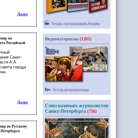
Далее
Другие документальные фильмы
рнир по
Видеоматериалы
(1201)
ота Российской
очный
ания Санкт-
асти А.А.
совета города
лин.
Другие видеоматериалы
Далее
Союз казачьих журналистов
Санкт-Петербурга
(756)
нир по Русскому
-Петербурга