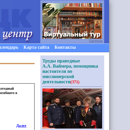
Смотреть
алендарь
Карта сайта
Контакты
Труды праведные
А.А. Ваймера, помощника
настоятеля по
миссионерской
деятельности
(371)
жегодный
огибшего в
Далее