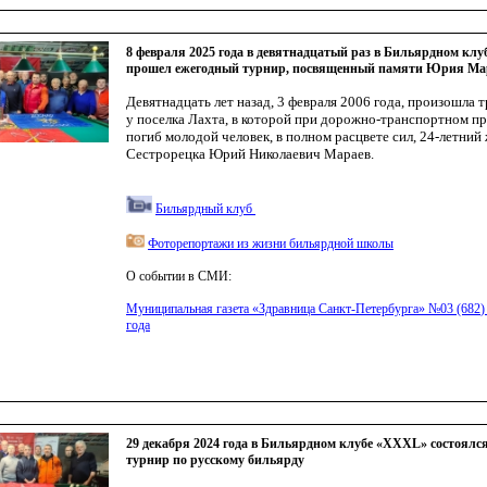
8 февраля 2025 года в девятнадцатый раз в Бильярдном кл
прошел ежегодный турнир, посвященный памяти Юрия Ма
Девятнадцать лет назад, 3 февраля 2006 года, произошла 
у поселка Лахта, в которой при дорожно-транспортном п
погиб молодой человек, в полном расцвете сил, 24-летний
Сестрорецка Юрий Николаевич Мараев.
Бильярдный клуб
Фоторепортажи из жизни бильярдной школы
О событии в СМИ:
Муниципальная газета
«Здравница
Санкт-Петербурга» №03
(682
)
года
29 декабря 2024 года в Бильярдном клубе «XXXL» состоялс
турнир по русскому бильярду