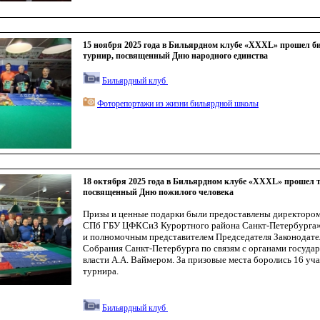
15 ноября 2025 года в Бильярдном клубе «XXXL» прошел 
турнир, посвященный Дню народного единства
Бильярдный клуб
Фоторепортажи из жизни бильярдной школы
18 октября 2025 года в Бильярдном клубе «XXXL» прошел 
посвященный Дню пожилого человека
Призы и ценные подарки были предоставлены директоро
СПб ГБУ ЦФКСиЗ Курортного района Санкт-Петербурга
и полномочным представителем Председателя Законодате
Собрания Санкт-Петербурга по связям с органами госуда
власти А.А. Ваймером. За призовые места боролись 16 уч
турнира.
Бильярдный клуб