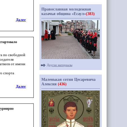
Православная молодежная
казачья община «Есаул»
(383)
Далее
 стартовало
га по свободной
седателя
твеев от имени
Другие материалы
о спорта
Маленькая сотня Цесаревича
Алексия
(436)
Далее
турнирпо