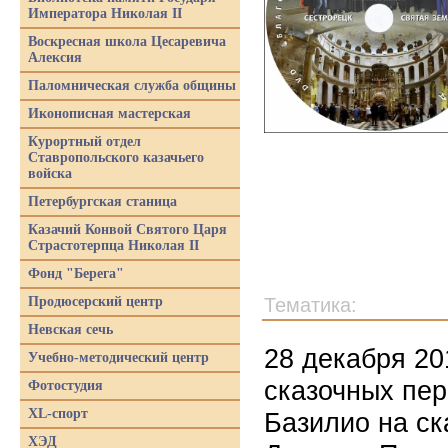
Императора Николая II
Воскресная школа Цесаревича
Алексия
Паломническая служба общины
Иконописная мастерская
Курортный отдел
Ставропольского казачьего
войска
Петербургская станица
Казачий Конвой Святого Царя
Страстотерпца Николая II
Фонд "Берега"
Продюсерский центр
Тематика:
Невская сечь
28 декабря 20
Учебно-методический центр
сказочных пер
Фотостудия
XL-спорт
Базилио на ск
ХЭД