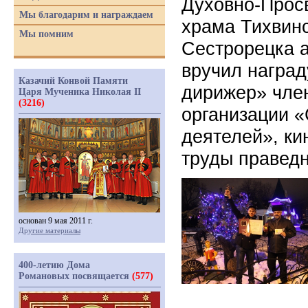
Духовно-Просв
Мы благодарим и награждаем
храма Тихвин
Мы помним
Сестрорецка а
вручил наград
Казачий Конвой Памяти
дирижер» чле
Царя Мученика Николая II
(3216)
организации «
деятелей», к
труды праведн
основан 9 мая 2011 г.
Другие материалы
400-летию Дома
Романовых посвящается
(577)