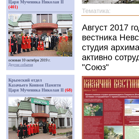
Царя Мученика Николая II
(401)
Тематика:
Август 2017 г
вестника Невс
студия архима
активно сотру
основан 10 октября 2019 г.
"Союз"
Другие события
Крымский отдел
Казачьего Конвоя Памяти
Царя Мученика Николая II
(68)