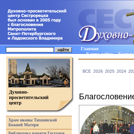
Главная
Карта сайта
Конта
ВCE
2026
2025
2024
20
Духовно-
Благословение
просветительский
центр
Храм иконы Тихвинской
Божией Матери
Библиотека памяти Государя