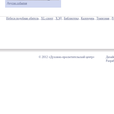
Другие события
Небеси подобная обитель
,
XL-спорт
,
ХЭД
,
Библиотека
,
Календарь
,
Трапезная
,
Р
© 2012 «Духовно-просветительский центр»
Дизай
Разра