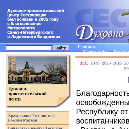
Главная
Карта сайта
Конта
ВCE
2030
2026
2025
20
20
Духовно-
Благодарность
просветительский
центр
освобожденны
Республику от
Храм иконы Тихвинской
воспитаннико
Божией Матери
Библиотека памяти Государя