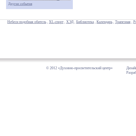
Другие события
Небеси подобная обитель
,
XL-спорт
,
ХЭД
,
Библиотека
,
Календарь
,
Трапезная
,
Р
© 2012 «Духовно-просветительский центр»
Дизай
Разра