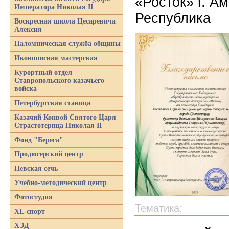
«Росток» г. А
Императора Николая II
Республика
Воскресная школа Цесаревича
Алексия
Паломническая служба общины
Иконописная мастерская
Курортный отдел
Ставропольского казачьего
войска
Петербургская станица
Казачий Конвой Святого Царя
Страстотерпца Николая II
Фонд "Берега"
Продюсерский центр
Невская сечь
Учебно-методический центр
Фотостудия
Тематика:
XL-спорт
ХЭД