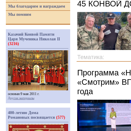
45 КОНВОЙ 
Мы благодарим и награждаем
Мы помним
Казачий Конвой Памяти
Царя Мученика Николая II
(3216)
Тематика:
Программа «Н
«Смотрим» ВГ
года
основан 9 мая 2011 г.
Другие материалы
400-летию Дома
Романовых посвящается
(577)