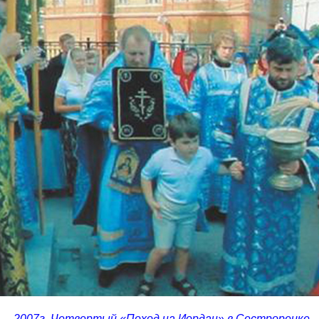
2007г. Четвертый
«Поход
на Иордан» в Сестрорецке