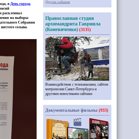
Другие события
ода, в
День города
нисий
и расклеивал
шения на выборы
Православная студия
дательного Собрания
архимандрита Гавриила
 шестого созыва.
(Коневиченко)
(3135)
Взаимодействия с телеканалами, сайтом
митрополии Санкт-Петербурга и
другими новостными сайтами
Документальные фильмы
(933)