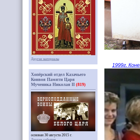
Другие материалы
1999г. Кон
Хопёрский отдел Казачьего
Конвоя Памяти Царя
Мученика Николая II
(819)
основан 30 августа 2015 г.
Другие события