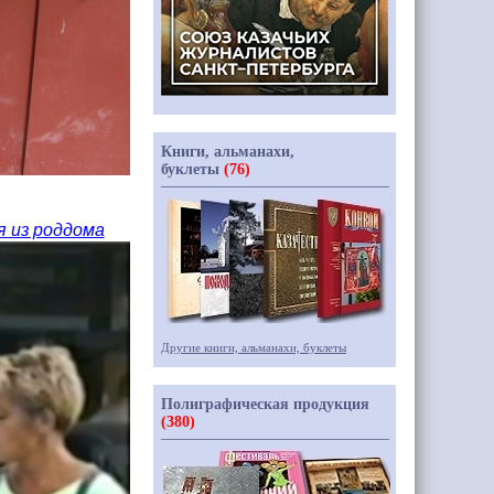
Книги, альманахи,
буклеты
(76)
я из роддома
Другие книги, альманахи, буклеты
Полиграфическая продукция
(380)