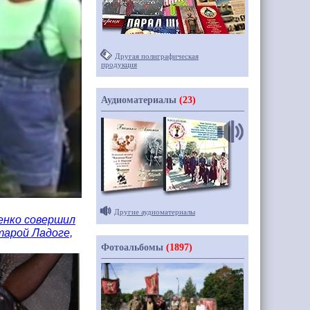
Другая полиграфическая
продукция
Аудиоматериалы
(23)
Другие аудиоматериалы
енко совершил
тарой Ладоге,
Фотоальбомы
(1897)