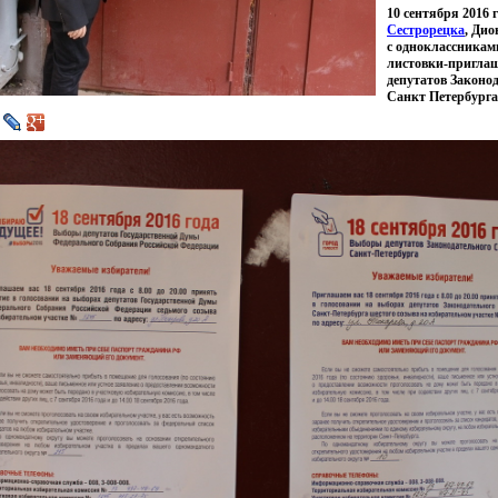
10 сентября 2016 г
Сестрорецка
, Дио
с одноклассникам
листовки-пригла
депутатов Законо
Санкт Петербурга