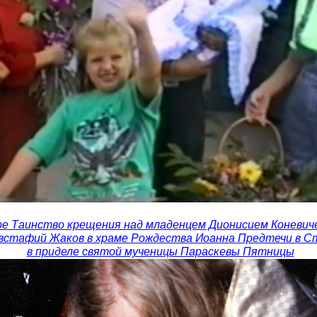
ое Таинство крещения над младенцем Дионисием Коневич
встафий Жаков в храме Рождества Иоанна Предтечи в С
в приделе святой мученицы Параскевы Пятницы