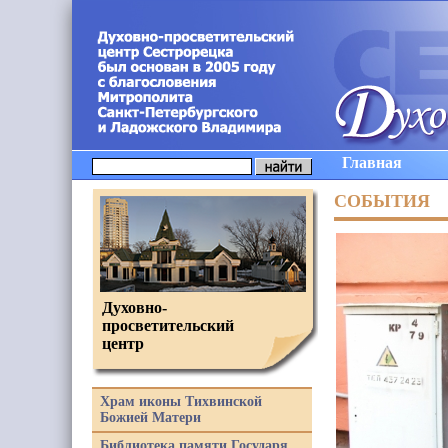
Главная
СОБЫТИЯ
Духовно-
просветительский
центр
Храм иконы Тихвинской
Божией Матери
Библиотека памяти Государя