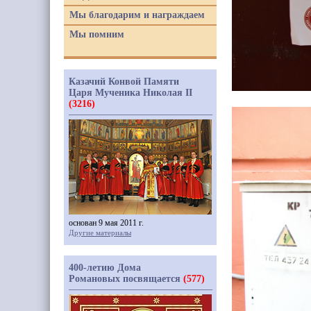
Мы благодарим и награждаем
Мы помним
Казачий Конвой Памяти
Царя Мученика Николая II
(3216)
основан 9 мая 2011 г.
Другие материалы
400-летию Дома
Романовых посвящается
(577)