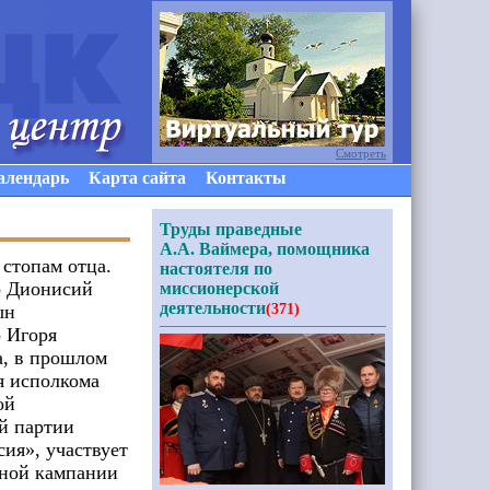
Смотреть
алендарь
Карта сайта
Контакты
Труды праведные
А.А. Ваймера, помощника
 стопам отца.
настоятеля по
о Дионисий
миссионерской
деятельности
ын
(371)
 Игоря
, в прошлом
я исполкома
ой
й партии
сия», участвует
ной кампании