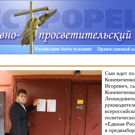
Расписание богослужений
Православный к
Сын идет по
Коневиченк
Игоревич, с
Коневиченко
Леонидовича
руководител
всероссийск
политическо
«Единая Рос
в предвыбор