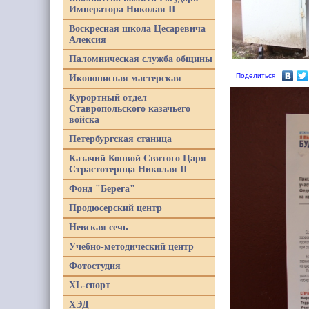
Императора Николая II
Воскресная школа Цесаревича
Алексия
Паломническая служба общины
Поделиться
Иконописная мастерская
Курортный отдел
Ставропольского казачьего
войска
Петербургская станица
Казачий Конвой Святого Царя
Страстотерпца Николая II
Фонд "Берега"
Продюсерский центр
Невская сечь
Учебно-методический центр
Фотостудия
XL-спорт
ХЭД