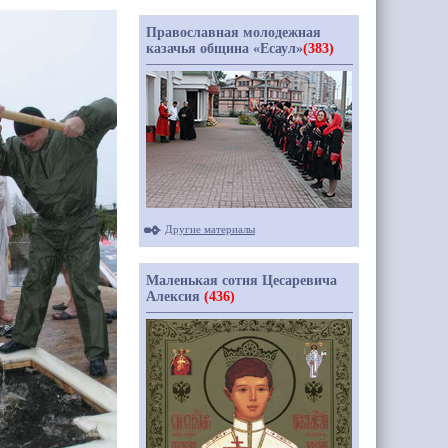
Православная молодежная
казачья община «Есаул»
(383)
Другие материалы
Маленькая сотня Цесаревича
Алексия
(436)