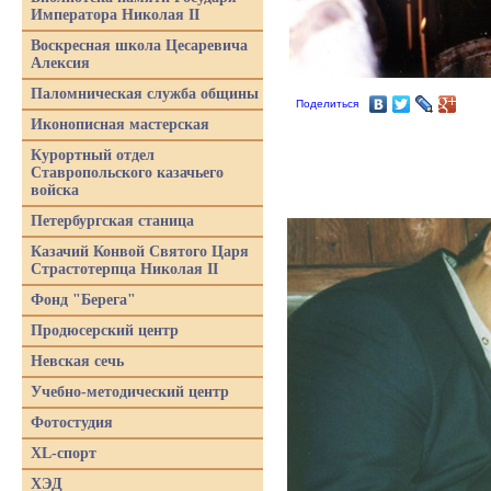
Императора Николая II
Воскресная школа Цесаревича
Алексия
Паломническая служба общины
Поделиться
Иконописная мастерская
Курортный отдел
Ставропольского казачьего
войска
Петербургская станица
Казачий Конвой Святого Царя
Страстотерпца Николая II
Фонд "Берега"
Продюсерский центр
Невская сечь
Учебно-методический центр
Фотостудия
XL-спорт
ХЭД