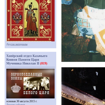
Другие материалы
Хопёрский отдел Казачьего
Конвоя Памяти Царя
Мученика Николая II
(819)
основан 30 августа 2015 г.
Другие события