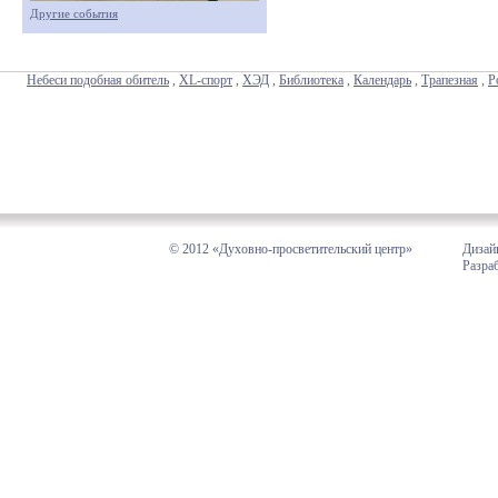
Другие события
Небеси подобная обитель
,
XL-спорт
,
ХЭД
,
Библиотека
,
Календарь
,
Трапезная
,
Р
© 2012 «Духовно-просветительский центр»
Дизай
Разра