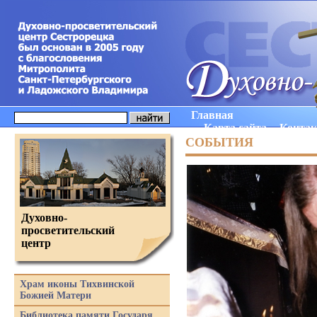
Главная
Карта сайта
Конта
СОБЫТИЯ
Духовно-
просветительский
центр
Храм иконы Тихвинской
Божией Матери
Библиотека памяти Государя