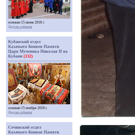
основан 15 июня 2018 г.
Другие события
Кубанский отдел
Казачьего Конвоя Памяти
Царя Мученика Николая II на
Кубани
(132)
основан 15 ноября 2018 г.
Другие события
Сочинский отдел
Казачьего Конвоя Памяти