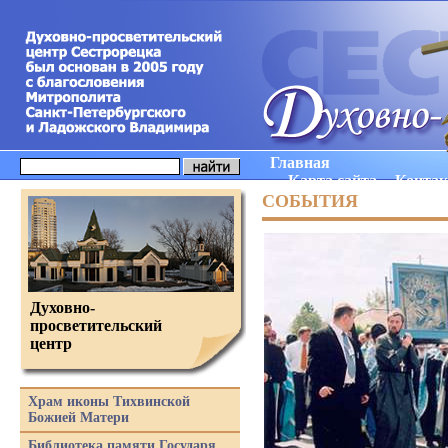
Главная
Карта сайта
Конта
СОБЫТИЯ
Духовно-
просветительский
центр
Храм иконы Тихвинской
Божией Матери
Библиотека памяти Государя