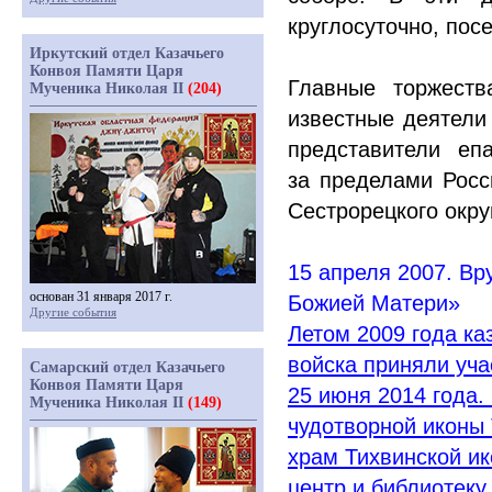
круглосуточно, пос
Иркутский отдел Казачьего
Конвоя Памяти Царя
Главные торжеств
Мученика Николая II
(204)
известные деятели 
представители еп
за пределами Росс
Сестрорецкого окру
15 апреля 2007. Вр
основан 31 января 2017 г.
Божией Матери»
Другие события
Летом 2009 года ка
войска приняли уча
Самарский отдел Казачьего
Конвоя Памяти Царя
25 июня 2014 года.
Мученика Николая II
(149)
чудотворной иконы
храм Тихвинской и
центр и библиотеку