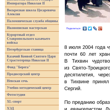
Императора Николая II
Воскресная школа Цесаревича
Алексия
Паломническая служба общины
Иконописная мастерская
Поделиться
Курортный отдел
Ставропольского казачьего
войска
8 июля 2004 года 
Петербургская станица
почти 60 лет хра
Казачий Конвой Святого Царя
В Тихвин чудотв
Страстотерпца Николая II
из Свято-Троицког
Фонд "Берега"
десятилетия, чере
Продюсерский центр
в Тихвине принял
Невская сечь
Сергий.
Учебно-методический центр
Фотостудия
По преданию образ
XL-спорт
и евангелистом Л
ХЭД