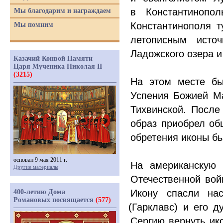
в Константинопо
Мы благодарим и награждаем
Константинополя т
Мы помним
летописным исто
Ладожского озера и
Казачий Конвой Памяти
Царя Мученика Николая II
(3215)
На этом месте бы
Успения Божией Ма
Тихвинской. После
образ приобрел об
обретения иконы б
основан 9 мая 2011 г.
На американскую
Другие материалы
Отечественной вой
Икону спасли нас
400-летию Дома
Романовых посвящается
(577)
(
Гарклавс) и его 
Сергию вернуть ико