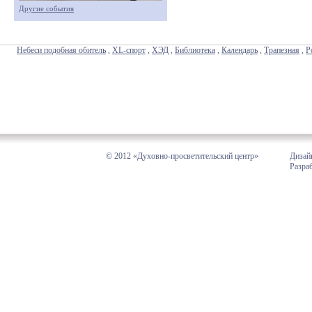
Другие события
Небеси подобная обитель
,
XL-спорт
,
ХЭД
,
Библиотека
,
Календарь
,
Трапезная
,
Р
© 2012 «Духовно-просветительский центр»
Дизай
Разра