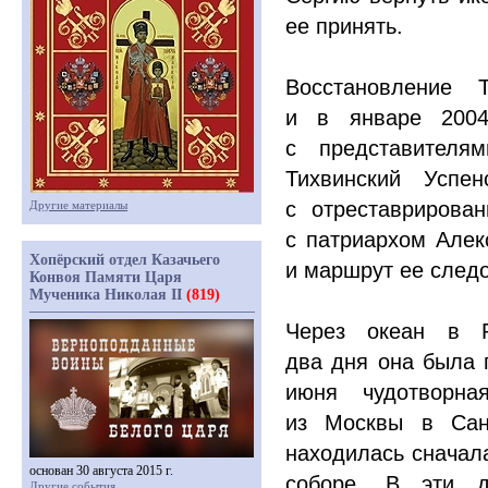
ее принять.
Восстановление 
и в январе 2004
с представителя
Тихвинский Успе
с отреставрирова
Другие материалы
с патриархом Алек
Хопёрский отдел Казачьего
и маршрут ее след
Конвоя Памяти Царя
Мученика Николая II
(819)
Через океан в Р
два дня она была 
июня чудотворна
из Москвы в Санк
находилась сначала
основан 30 августа 2015 г.
соборе. В эти д
Другие события