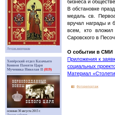
бизнеса и обществе
В обстановке праз
медаль св. Первоа
вручал награды и б
всем, кто вложил
Саровского в Песоч
Другие материалы
О событии в СМИ
Приложения к заявк
Хопёрский отдел Казачьего
Конвоя Памяти Царя
социальных проект
Мученика Николая II
(819)
Материал
«
Столети
Фоторепортаж
основан 30 августа 2015 г.
Другие события