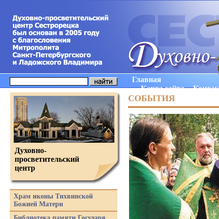
Главная
Карта сайта
Конта
СОБЫТИЯ
Духовно-
просветительский
центр
Храм иконы Тихвинской
Божией Матери
Библиотека памяти Государя