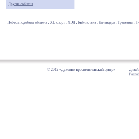
Другие события
Небеси подобная обитель
,
XL-спорт
,
ХЭД
,
Библиотека
,
Календарь
,
Трапезная
,
Р
© 2012 «Духовно-просветительский центр»
Дизай
Разра