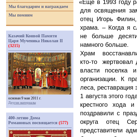
«
Еще в 1993 году 
Мы благодарим и награждаем
для освящения за
Мы помним
отец Игорь Филин
храма. – Когда я 
не больше десяти
Казачий Конвой Памяти
Царя Мученика Николая II
намного больше.
(3215)
Храм восстанавл
кто-то
жертвовал 
власти поселка и
организации. К пр
леса, реставрация 
1 августа этого го
основан 9 мая 2011 г.
Другие материалы
крестного хода и
поздравили с праз
400-летию Дома
округа отец Се
Романовых посвящается
(577)
представители адм