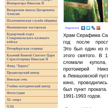
Императора Николая II
Воскресная школа Цесаревича
Алексия
Паломническая служба общины
Иконописная мастерская
Поделиться
Курортный отдел
Храм Серафима Саро
Ставропольского казачьего
год после просл
войска
Это был один из п
Петербургская станица
этого святого. В 
Казачий Конвой Святого Царя
Страстотерпца Николая II
сломали купола,
Фонд "Берега"
протоиерей Ни
Продюсерский центр
в Левашовской пуст
Невская сечь
кино, проводилис
Учебно-методический центр
был пункт проката
Фотостудия
1991-1993 годов.
XL-спорт
ХЭД