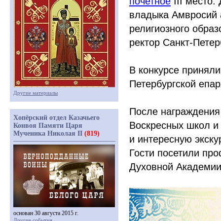
почетное
III место.
владыка Амвросий 
религиозного образ
ректор Санкт-Петер
В конкурсе приняли
Петербургской епар
Другие материалы
После награждения
Хопёрский отдел Казачьего
Воскресных школ и
Конвоя Памяти Царя
Мученика Николая II
(819)
и интересную экску
Гости посетили про
Духовной Академии,
основан 30 августа 2015 г.
Другие события