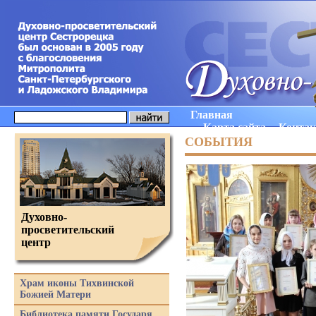
Главная
Карта сайта
Конта
СОБЫТИЯ
Духовно-
просветительский
центр
Храм иконы Тихвинской
Божией Матери
Библиотека памяти Государя