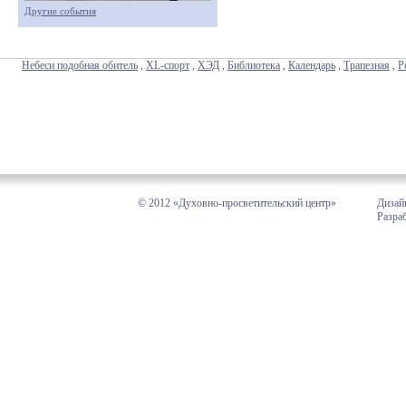
Другие события
Небеси подобная обитель
,
XL-спорт
,
ХЭД
,
Библиотека
,
Календарь
,
Трапезная
,
Р
© 2012 «Духовно-просветительский центр»
Дизай
Разра