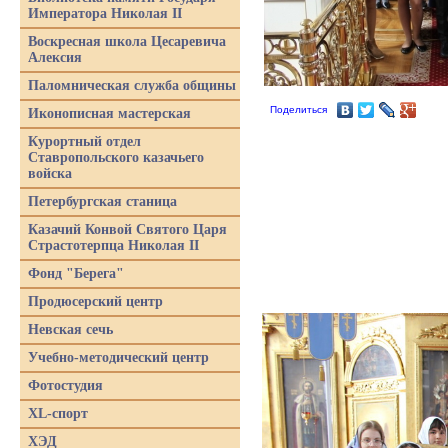
Императора Николая II
Воскресная школа Цесаревича
Алексия
Паломническая служба общины
Поделиться
Иконописная мастерская
Курортный отдел
Ставропольского казачьего
войска
Петербургская станица
Казачий Конвой Святого Царя
Страстотерпца Николая II
Фонд "Берега"
Продюсерский центр
Невская сечь
Учебно-методический центр
Фотостудия
XL-спорт
ХЭД